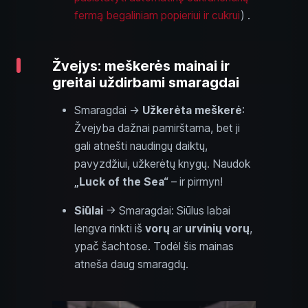
fermą begaliniam popieriui ir cukrui
) .
Žvejys: meškerės mainai ir
greitai uždirbami smaragdai
Smaragdai →
Užkerėta meškerė
:
Žvejyba dažnai pamirštama, bet ji
gali atnešti naudingų daiktų,
pavyzdžiui, užkerėtų knygų. Naudok
„Luck of the Sea“
– ir pirmyn!
Siūlai
→ Smaragdai: Siūlus labai
lengva rinkti iš
vorų
ar
urvinių vorų
,
ypač šachtose. Todėl šis mainas
atneša daug smaragdų.