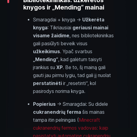
knygos ir „Mending“ mainai
Smaragdai + knyga →
Užkerėta
knyga
: Tikriausiai
geriausi mainai
visame žaidime
, nes bibliotekininkas
gali pasiūlyti beveik visus
užkeikimus
. Ypač svarbus
„Mending“
, kad galėtum taisyti
įrankius su
XP
. Be to, šį mainą gali
gauti jau pirmu lygiu, tad gali jį nuolat
perstatinėti
ir „resetinti“, kol
pasirodys norima knyga.
Popierius
→ Smaragdai: Su didele
cukranendrių ferma
šis mainas
tampa itin pelningas (
Minecraft
cukranendrių fermos vadovas: kaip
pasistatyti automatinę cukranendrių