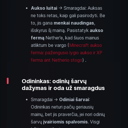
Aukso luitai
→ Smaragdai: Auksas
ne toks retas, kaip gali pasirodyti. Be
to, jis gana
menkai naudingas
,
išskyrus šį mainą. Pasistatyk
aukso
fermą
Nether’e, kad šiuos mainus
atliktum be vargo (
Minecraft aukso
ferma: pažengusio lygio aukso ir XP
ferma ant Netherio stogo
) .
Odininkas: odinių šarvų
dažymas ir oda už smaragdus
Smaragdai →
Odiniai šarvai
:
Odininkas neturi pačių geriausių
mainų, bet jis praverčia, jei nori odinių
šarvų
įvairiomis spalvomis
. Visgi