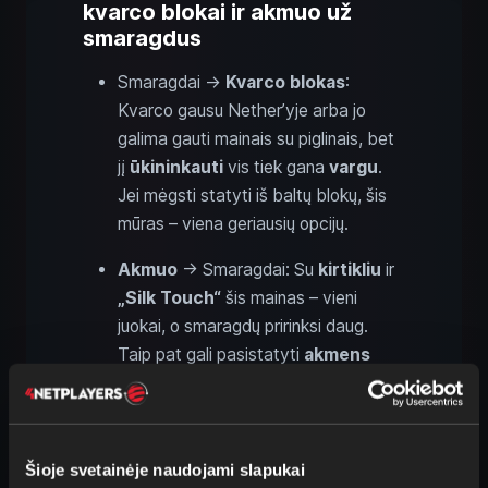
kvarco blokai ir akmuo už
smaragdus
Smaragdai →
Kvarco blokas
:
Kvarco gausu Nether’yje arba jo
galima gauti mainais su piglinais, bet
jį
ūkininkauti
vis tiek gana
vargu
.
Jei mėgsti statyti iš baltų blokų, šis
mūras – viena geriausių opcijų.
Akmuo
→ Smaragdai: Su
kirtikliu
ir
„Silk Touch“
šis mainas – vieni
juokai, o smaragdų pririnksi daug.
Taip pat gali pasistatyti
akmens
generatorių
ir akmenį kasti be
vargo.
Šioje svetainėje naudojami slapukai