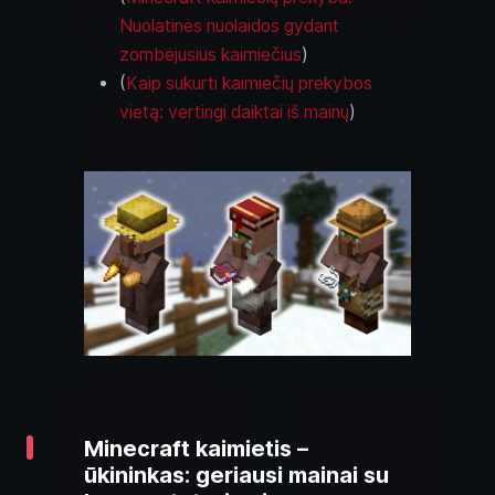
Nuolatinės nuolaidos gydant
zombėjusius kaimiečius
)
(
Kaip sukurti kaimiečių prekybos
vietą: vertingi daiktai iš mainų
)
Minecraft kaimietis –
ūkininkas: geriausi mainai su