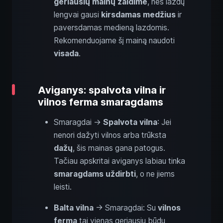
geriausių mainų žaidime
, nes lazdų
lengvai gausi
kirsdamas medžius
ir
paversdamas medieną lazdomis.
Rekomenduojame šį mainą naudoti
visada
.
Aviganys: spalvota vilna ir
vilnos ferma smaragdams
Smaragdai →
Spalvota vilna
: Jei
nenori dažyti vilnos arba trūksta
dažų
, šis mainas gana patogus.
Tačiau apskritai aviganys labiau tinka
smaragdams uždirbti
, o ne jiems
leisti.
Balta vilna
→ Smaragdai: Su
vilnos
ferma
tai vienas geriausių būdų