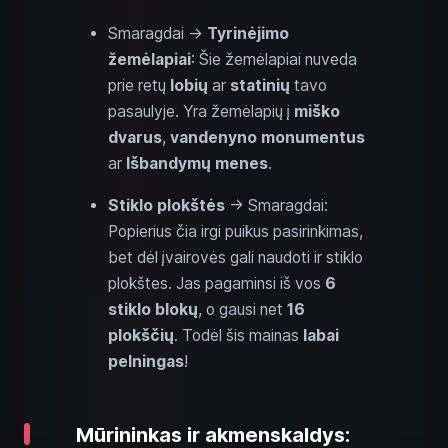
Smaragdai →
Tyrinėjimo
žemėlapiai
: Šie žemėlapiai nuveda
prie retų
lobių
ar
statinių
tavo
pasaulyje. Yra žemėlapių į
miško
dvarus
,
vandenyno monumentus
ar
Išbandymų menes
.
Stiklo plokštės
→ Smaragdai:
Popierius čia irgi puikus pasirinkimas,
bet dėl įvairovės gali naudoti ir stiklo
plokštes. Jas pagaminsi iš vos
6
stiklo blokų
, o gausi net
16
plokščių
. Todėl šis mainas
labai
pelningas
!
Mūrininkas ir akmenskaldys: