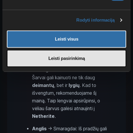
Rodyti informaciją
Leisti visus
Šarvdirbys: geriausi užkerėti
šarvai ir anglies mainai
Leisti pasirinkimą
Smaragdai →
Užkerėti šarvai
:
Šarvai gali kainuoti ne tik daug
deimantų
, bet ir
lygių
. Kad to
išvengtum, rekomenduojame šį
mainą. Taip lengvai apsirūpinsi, o
vėliau šarvus galėsi atnaujinti į
Netherite
.
Anglis
→ Smaragdai: Iš pradžių gali