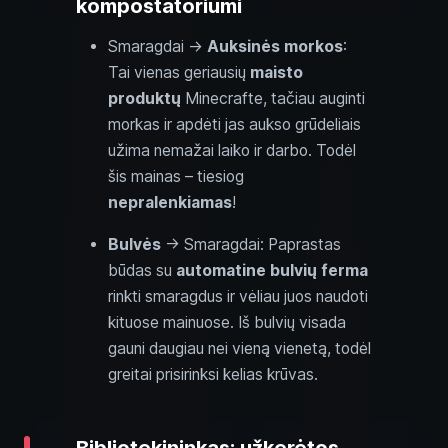
kompostatoriumi
Smaragdai →
Auksinės morkos
:
Tai vienas geriausių
maisto
produktų
Minecrafte, tačiau auginti
morkas ir apdėti jas aukso grūdeliais
užima nemažai laiko ir darbo. Todėl
šis mainas – tiesiog
nepralenkiamas
!
Bulvės
→ Smaragdai: Paprastas
būdas su
automatine bulvių ferma
rinkti smaragdus ir vėliau juos naudoti
kituose mainuose. Iš bulvių visada
gauni daugiau nei vieną vienetą, todėl
greitai prisirinksi kelias krūvas.
Bibliotekininkas: užkerėtos