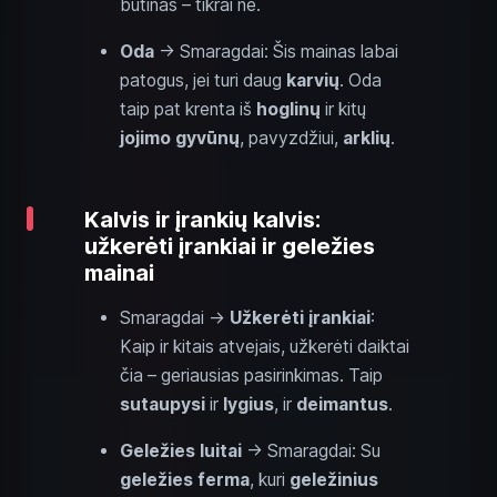
būtinas – tikrai ne.
Oda
→ Smaragdai: Šis mainas labai
patogus, jei turi daug
karvių
. Oda
taip pat krenta iš
hoglinų
ir kitų
jojimo gyvūnų
, pavyzdžiui,
arklių
.
Kalvis ir įrankių kalvis:
užkerėti įrankiai ir geležies
mainai
Smaragdai →
Užkerėti įrankiai
:
Kaip ir kitais atvejais, užkerėti daiktai
čia – geriausias pasirinkimas. Taip
sutaupysi
ir
lygius
, ir
deimantus
.
Geležies luitai
→ Smaragdai: Su
geležies ferma
, kuri
geležinius