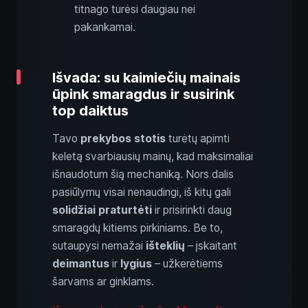
titnago turėsi daugiau nei
pakankamai.
Išvada: su kaimiečių mainais
ūpink smaragdus ir susirink
top daiktus
Tavo
prekybos stotis
turėtų apimti
keletą svarbiausių mainų, kad maksimaliai
išnaudotum šią mechaniką. Nors dalis
pasiūlymų visai nenaudingi, iš kitų gali
solidžiai praturtėti
ir prisirinkti daug
smaragdų kitiems pirkiniams. Be to,
sutaupysi nemažai
išteklių
– įskaitant
deimantus
ir
lygius
– užkerėtiems
šarvams ar ginklams.