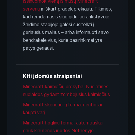
Išsinuomok vieną iš mūsų Minecraft
serverių
ir iškart pradėk prekiauti. Tikimės,
kad remdamasis šiuo gidu jau ankstyvoje
žaidimo stadijoje galėsi susitelkti į
geriausius mainus – arba informuoti savo
bendrakeleivius, kurie pasirinkimai yra
patys geriausi.
Kiti įdomūs straipsniai
Minecraft kaimiečių prekyba: Nuolatinės
nuolaidos gydant zombėjusius kaimiečius
Minecraft skenduolių ferma: neribotai
kaupti varį
Minecraft hoglinų ferma: automatiškai
gauk kiaulienos ir odos Nether'yje