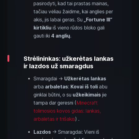
pasirodyti, kad tai prastas mainas,
tačiau vėliau žaidime, kai anglies per
akis, jis labai geras. Su
„Fortune III“
kirtikliu
iš vieno rūdos bloko gali
gauti iki
4 anglių
.
Strėlininkas: užkerėtas lankas
ir lazdos už smaragdus
Smaragdai →
Užkerėtas lankas
arba
arbaletas
:
Kovai iš toli
abu
ginklai būtini, o su
užkeikimais
jie
tampa dar geresni (
Minecraft
tolimosios kovos gidas: lankas,
arbaletas ir trišakis
) .
Lazdos
→ Smaragdai: Vieni iš