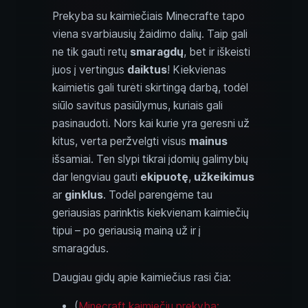
Prekyba su kaimiečiais Minecrafte tapo
viena svarbiausių žaidimo dalių. Taip gali
ne tik gauti retų
smaragdų
, bet ir iškeisti
juos į vertingus
daiktus
! Kiekvienas
kaimietis gali turėti skirtingą darbą, todėl
siūlo savitus pasiūlymus, kuriais gali
pasinaudoti. Nors kai kurie yra geresni už
kitus, verta peržvelgti visus
mainus
išsamiai. Ten slypi tikrai įdomių galimybių
dar lengviau gauti
ekipuotę
,
užkeikimus
ar
ginklus
. Todėl parengėme tau
geriausias parinktis kiekvienam kaimiečių
tipui – po geriausią mainą už ir į
smaragdus.
Daugiau gidų apie kaimiečius rasi čia:
(
Minecraft kaimiečių prekyba: