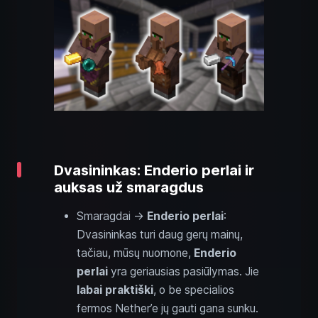
Dvasininkas: Enderio perlai ir
auksas už smaragdus
Smaragdai →
Enderio perlai
:
Dvasininkas turi daug gerų mainų,
tačiau, mūsų nuomone,
Enderio
perlai
yra geriausias pasiūlymas. Jie
labai praktiški
, o be specialios
fermos Nether’e jų gauti gana sunku.