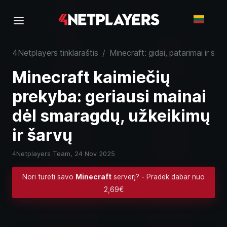
4Netplayers tinklaraštis
/
Minecraft: gidai, patarimai ir serv
Minecraft kaimiečių
prekyba: geriausi mainai
dėl smaragdų, užkeikimų
ir šarvų
4Netplayers Team,
24 Nov 2025
Nori turėti savo
Minecraft
serverį? - Pradėk dabar nuo
2,69€