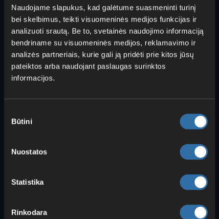
Mėsininkas: triušienos
Naudojame slapukus, kad galėtume suasmeninti turinį
troškinys ir kelpo blokas už
bei skelbimus, teikti visuomeninės medijos funkcijas ir
smaragdus
analizuoti srautą. Be to, svetainės naudojimo informaciją
bendriname su visuomeninės medijos, reklamavimo ir
Smaragdai →
Triušienos troškinys
:
analizės partneriais, kurie gali ją pridėti prie kitos jūsų
Tai
sudėtingas receptas
, bet ir
pateiktos arba naudojant paslaugas surinktos
geriausias maistas žaidime
informacijos.
(išskyrus tortą). Puikus būdas greitai
numalšinti alkį.
Sutikimo
Džiovinto kelpo blokas
→
Būtini
pasirinkimas
Smaragdai: Kelpą labai lengva
ūkininkauti automatiškai
, todėl šis
Nuostatos
mainas toks patogus.
Statistika
Rinkodara