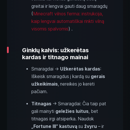
greitai ir lengvai gauti daug smaragdų
(
Minecraft vilnos ferma: instrukcija,
kaip lengvai automatiškai rinkti vilną
visomis spalvomis
) .
Ginklų kalvis: užkerėtas
kardas ir titnago mainai
Smaragdai →
Užkerėtas kardas
:
Iškeisk smaragdus į kardą su
gerais
užkeikimais
, nereikės jo kerėti
pačiam.
Titnagas
→ Smaragdai: Čia taip pat
gali mainyti
geležies luitus
, bet
titnagas irgi atsiperka. Naudok
„Fortune III“ kastuvą
su
žvyru
– ir