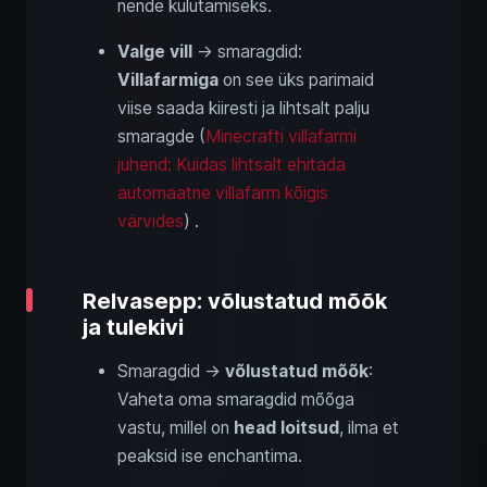
nende kulutamiseks.
Valge vill
→ smaragdid:
Villafarmiga
on see üks parimaid
viise saada kiiresti ja lihtsalt palju
smaragde (
Minecrafti villafarmi
juhend: Kuidas lihtsalt ehitada
automaatne villafarm kõigis
värvides
) .
Relvasepp: võlustatud mõõk
ja tulekivi
Smaragdid →
võlustatud mõõk
:
Vaheta oma smaragdid mõõga
vastu, millel on
head loitsud
, ilma et
peaksid ise enchantima.