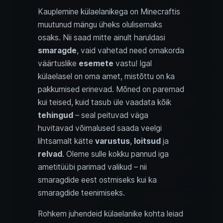
Kauplemine külaelanikega on Minecraftis
muutunud mängu üheks olulisemaks
osaks. Nii saad mitte ainult haruldasi
smaragde
, vaid vahetad need omakorda
väärtuslike
esemete
vastu! Igal
külaelasel on oma amet, mistõttu on ka
pakkumised erinevad. Mõned on paremad
kui teised, kuid tasub üle vaadata kõik
tehingud
– seal peituvad väga
huvitavad võimalused saada veelgi
lihtsamalt kätte
varustus
,
loitsud
ja
relvad
. Oleme sulle kokku pannud iga
ametitüübi parimad valikud – nii
smaragdide eest ostmiseks kui ka
smaragdide teenimiseks.
Rohkem juhendeid külaelanike kohta leiad