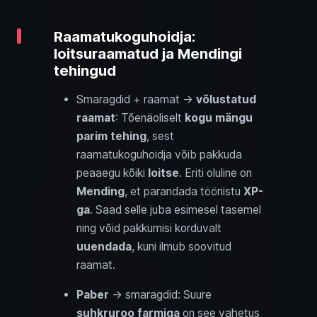
Raamatukoguhoidja:
loitsuraamatud ja Mendingi
tehingud
Smaragdid + raamat →
võlustatud
raamat
: Tõenäoliselt
kogu mängu
parim tehing
, sest
raamatukoguhoidja võib pakkuda
peaaegu kõiki
loitse
. Eriti oluline on
Mending
, et parandada tööriistu
XP-
ga
. Saad selle juba esimesel tasemel
ning võid pakkumisi korduvalt
uuendada
, kuni ilmub soovitud
raamat.
Paber
→ smaragdid: Suure
suhkruroo farmiga
on see vahetus