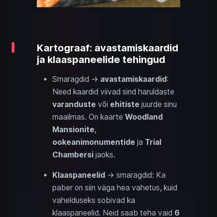
Kartograaf: avastamiskaardid
ja klaaspaneelide tehingud
Smaragdid →
avastamiskaardid
:
Need kaardid viivad sind haruldaste
varanduste
või
ehitiste
juurde sinu
maailmas. On kaarte
Woodland
Mansionite
,
ookeanimonumentide
ja
Trial
Chambersi
jaoks.
Klaaspaneelid
→ smaragdid: Ka
paber on siin väga hea vahetus, kuid
vahelduseks sobivad ka
klaaspaneelid. Neid saab teha vaid
6