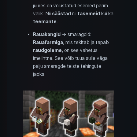
juures on võlustatud esemed parim
valik. Nii
säästad
nii
tasemeid
kui ka
teemante
.
Rauakangid
→ smaragdid:
Rauafarmiga
, mis tekitab ja tapab
raudgoleme
, on see vahetus
imelihtne. See võib tuua sulle väga
palju smaragde teiste tehingute
jaoks.