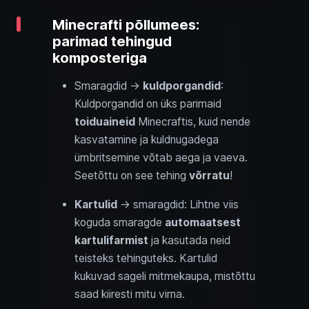
Minecrafti põllumees:
parimad tehingud
komposteriga
Smaragdid →
kuldporgandid
:
Kuldporgandid on üks parimaid
toiduaineid
Minecraftis, kuid nende
kasvatamine ja kuldnugadega
ümbritsemine võtab aega ja vaeva.
Seetõttu on see tehing
võrratu
!
Kartulid
→ smaragdid: Lihtne viis
koguda smaragde
automaatsest
kartulifarmist
ja kasutada neid
teisteks tehinguteks. Kartulid
kukuvad sageli mitmekaupa, mistõttu
saad kiiresti mitu virna.