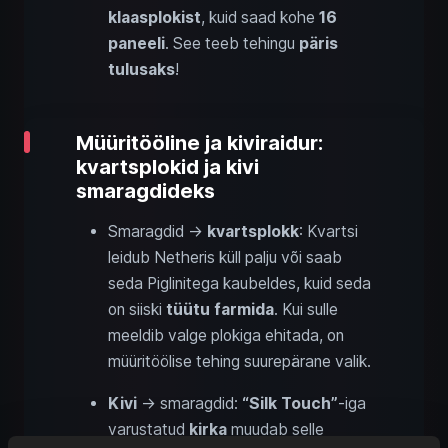
klaasplokist
, kuid saad kohe
16
paneeli
. See teeb tehingu
päris
tulusaks
!
Müüritööline ja kiviraidur:
kvartsplokid ja kivi
smaragdideks
Smaragdid →
kvartsplokk
: Kvartsi
leidub Netheris küll palju või saab
seda Piglinitega kaubeldes, kuid seda
on siiski
tüütu farmida
. Kui sulle
meeldib valge plokiga ehitada, on
müüritöölise tehing suurepärane valik.
Kivi
→ smaragdid:
“Silk Touch”
-iga
varustatud
kirka
muudab selle