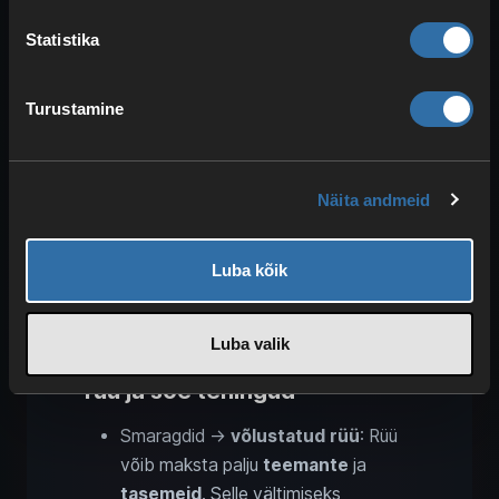
see vahetus väga praktiline.
Statistika
Turustamine
Näita andmeid
Luba kõik
Luba valik
Rüüsepp: parim võlustatud
rüü ja söe tehingud
Smaragdid →
võlustatud rüü
: Rüü
võib maksta palju
teemante
ja
tasemeid
. Selle vältimiseks