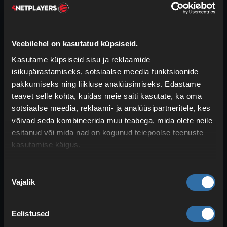
tehingu imelihtsaks ja toob palju
smaragde. Võid ehitada ka
kivigeneraatori
ja farmida kivi
muretult.
Veebilehel on kasutatud küpsiseid.
Kasutame küpsiseid sisu ja reklaamide
isikupärastamiseks, sotsiaalse meedia funktsioonide
Lihunik: jänesehautis ja
pakkumiseks ning liikluse analüüsimiseks. Edastame
kuivatatud vetika plokk
teavet selle kohta, kuidas meie saiti kasutate, ka oma
smaragdideks
sotsiaalse meedia, reklaami- ja analüüsipartneritele, kes
võivad seda kombineerida muu teabega, mida olete neile
Smaragdid →
jänesehautis
:
esitanud või mida nad on kogunud teiepoolse teenuste
Jänesehautis on
aeganõudev
kasutamise käigus.
retsept
, kuid see on ka
parim toit
mängus
(peale koogi). Väga hea viis
Nõusoleku
nälja kustutamiseks.
Vajalik
valik
Kuivatatud vetika plokk
→
smaragdid: Vetikat saab väga lihtsalt
Eelistused
automaatselt farmida
, mistõttu on