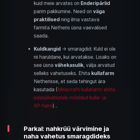
kuid meie arvates on
Enderipärlid
parim pakkumine. Need on
väga
praktilised
ning ilma vastava
farmita Netheris üsna vaevalised
saada.
Kuldkangid
→ smaragdid: Kuld ei ole
nii haruldane, kui arvatakse. Lisaks on
see üsna
vähekasulik
, välja arvatud
selleks vahetuseks. Ehita
kullafarm
Netherisse, et seda tehingut ära
kasutada (
Minecrafti kullafarm: ehita
edasijõudnutele mõeldud kulla- ja
XP‑farm
) .
Parkal: nahkrüü värvimine ja
naha vahetus smaragdideks