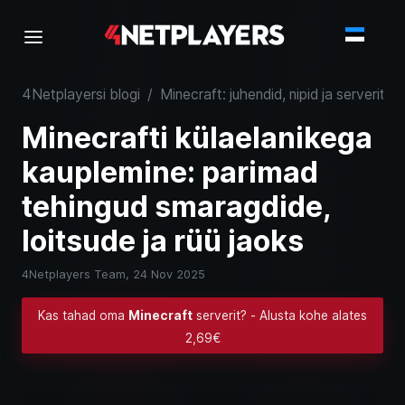
4Netplayersi blogi
/
Minecraft: juhendid, nipid ja serverite
Minecrafti külaelanikega
kauplemine: parimad
tehingud smaragdide,
loitsude ja rüü jaoks
4Netplayers Team,
24 Nov 2025
Kas tahad oma
Minecraft
serverit? - Alusta kohe alates
2,69€