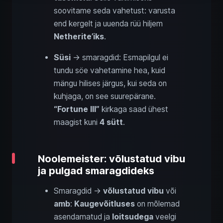
soovitame seda vahetust: varusta
end kergelt ja uuenda rüü hiljem
Netherite’iks
.
Süsi
→ smaragdid: Esmapilgul ei
tundu söe vahetamine hea, kuid
mängu hilises järgus, kui seda on
kuhjaga, on see suurepärane.
“Fortune III”
kirkaga saad ühest
maagist kuni
4 sütt
.
Noolemeister: võlustatud vibu
ja pulgad smaragdideks
Smaragdid →
võlustatud vibu
või
amb
:
Kaugevõitluses
on mõlemad
asendamatud ja
loitsudega
veelgi