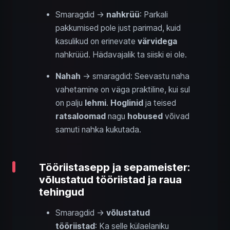
Smaragdid →
nahkrüü
: Parkali
pakkumised pole just parimad, kuid
kasulikud on erinevate
värvidega
nahkrüüd. Häda­vajalik ta siiski ei ole.
Nahah
→ smaragdid: Seevastu naha
vahetamine on väga praktiline, kui sul
on palju
lehmi
.
Hoglinid
ja teised
ratsaloomad
nagu
hobused
võivad
samuti nahka kukutada.
Tööriistasepp ja sepameister:
võlustatud tööriistad ja raua
tehingud
Smaragdid →
võlustatud
tööriistad
: Ka selle külaelaniku