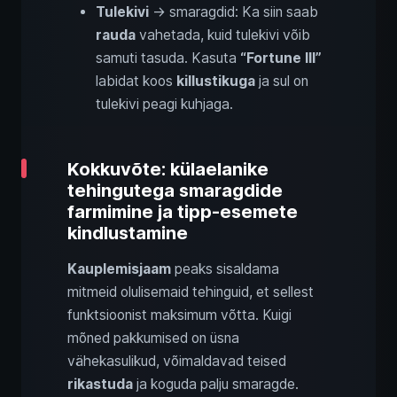
Tulekivi
→ smaragdid: Ka siin saab
rauda
vahetada, kuid tulekivi võib
samuti tasuda. Kasuta
“Fortune III”
labidat koos
killustikuga
ja sul on
tulekivi peagi kuhjaga.
Kokkuvõte: külaelanike
tehingutega smaragdide
farmimine ja tipp-esemete
kindlustamine
Kauplemisjaam
peaks sisaldama
mitmeid olulisemaid tehinguid, et sellest
funktsioonist maksimum võtta. Kuigi
mõned pakkumised on üsna
vähekasulikud, võimaldavad teised
rikastuda
ja koguda palju smaragde.