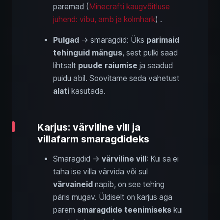
paremad (
Minecrafti kaugvõitluse
juhend: vibu, amb ja kolmhark
) .
Pulgad
→ smaragdid: Üks
parimaid
tehinguid mängus
, sest pulki saad
lihtsalt
puude raiumise
ja saadud
puidu abil. Soovitame seda vahetust
alati
kasutada.
Karjus: värviline vill ja
villafarm smaragdideks
Smaragdid →
värviline vill
: Kui sa ei
taha ise villa värvida või sul
värvaineid
napib, on see tehing
päris mugav. Üldiselt on karjus aga
parem
smaragdide teenimiseks
kui