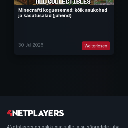
Minecrafti koguesemed: kõik asukohad
ja kasutusalad (juhend)
30 Jul 2026
Weiterlesen
4Netplayers on pakkunud sulle ja su sõpradele juba