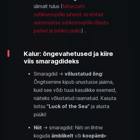
ülimalt tulus (
Minecrafti
suhkruroopõllu juhend: nii ehitad
automaatse suhkruroopõllu lõputu
paberi ja suhkru jaoks
) .
Kalur: õngevahetused ja kiire
viis smaragdideks
Smaragdid →
võlustatud õng
:
Õngitsemine kipub unustusse jääma,
kuid see võib tuua kasulikke esemeid,
näiteks võlustatud raamatuid. Kasuta
loitsu
“Luck of the Sea”
ja alusta
püüki!
Niit
→ smaragdid: Niiti on lihtne
koguda
ämblikelt
või
koopämb­