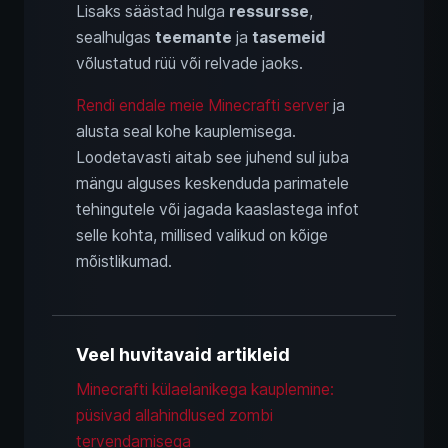
Lisaks säästad hulga
ressursse
,
sealhulgas
teemante
ja
tasemeid
võlustatud rüü või relvade jaoks.
Rendi endale meie Minecrafti server
ja
alusta seal kohe kauplemisega.
Loodetavasti aitab see juhend sul juba
mängu alguses keskenduda parimatele
tehingutele või jagada kaaslastega infot
selle kohta, millised valikud on kõige
mõistlikumad.
Veel huvitavaid artikleid
Minecrafti külaelanikega kauplemine:
püsivad allahindlused zombi
tervendamisega