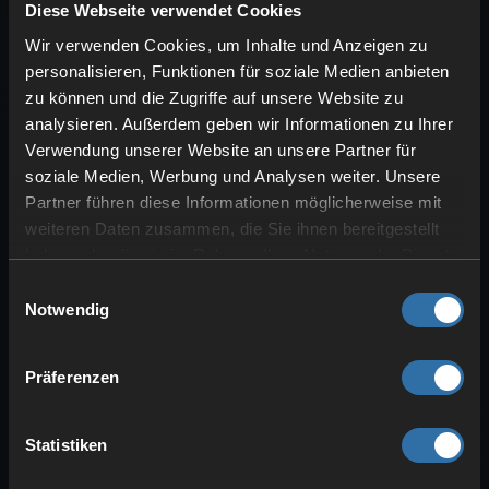
Diese Webseite verwendet Cookies
Wir verwenden Cookies, um Inhalte und Anzeigen zu
personalisieren, Funktionen für soziale Medien anbieten
Gefängnisinsel Storozh: Ein
zu können und die Zugriffe auf unsere Website zu
DayZ-Abenteuer auf einer
analysieren. Außerdem geben wir Informationen zu Ihrer
isolierten Insel
Verwendung unserer Website an unsere Partner für
soziale Medien, Werbung und Analysen weiter. Unsere
Partner führen diese Informationen möglicherweise mit
weiteren Daten zusammen, die Sie ihnen bereitgestellt
haben oder die sie im Rahmen Ihrer Nutzung der Dienste
gesammelt haben.
Einwilligungsauswahl
Notwendig
Präferenzen
Ein ganz konkreter Ort, den wir dir
mitgeben wollen, ist die Gefängnisinsel
Statistiken
Storozh im Süden des Landes.