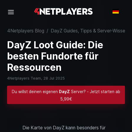
4Netplayers Blog
/
DayZ Guides, Tipps & Server-Wissen
/
DayZ Loot Guide: Die
besten Fundorte für
Ressourcen
4Netplayers Team,
28 Jul 2025
Du willst deinen eigenen
DayZ
Server? - Jetzt starten ab
5,99€
Die Karte von DayZ kann besonders für