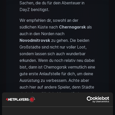
Sachen, die du für dein Abenteuer in
DayZ benötigst.
Wir empfehlen dir, sowohl an der
südlichen Küste nach
Chernogorsk
als
auch in den Norden nach
Novodmitrovsk
zu gehen. Die beiden
Großstädte sind nicht nur voller Loot,
sondern lassen sich auch wunderbar
erkunden. Wenn du noch relativ neu dabei
bist, dann ist Chernogorsk vermutlich eine
gute erste Anlaufstelle für dich, um deine
Ausrüstung zu verbessern. Achte aber
auch hier auf andere Spieler, denn Städte
sind sehr gefährlich. Man weiß nie, wo ein
Sniper sitzt und dich
ohne dein Wissen
ausschalten könnte. Aber das Risiko ist
es allemal Wert!