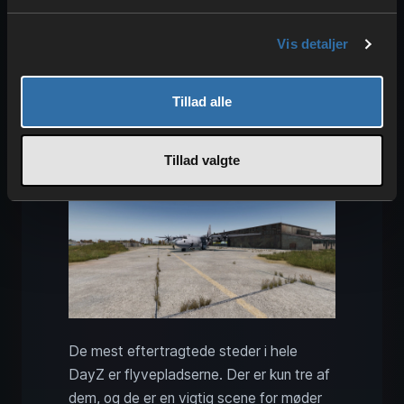
i DayZ.
Vis detaljer
Flyvepladser: Spændende
DayZ-action og førsteklasses
Tillad alle
loot
Tillad valgte
De mest eftertragtede steder i hele
DayZ er flyvepladserne. Der er kun tre af
dem, og de er en vigtig scene for møder