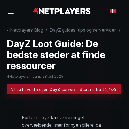
4Netplayers Blog
/
DayZ guides, tips og serverviden
/
Da
DayZ Loot Guide: De
bedste steder at finde
ressourcer
4Netplayers Team,
28 Jul 2025
Vil du have din egen
DayZ
-server? - Start nu fra 44,78Kr
Kortet i DayZ kan være meget
overvældende, især for nye spillere, da