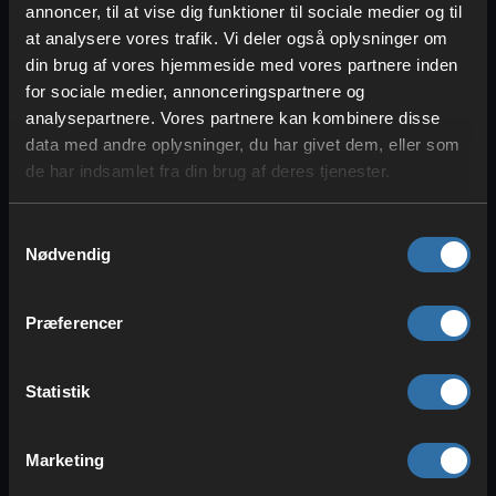
annoncer, til at vise dig funktioner til sociale medier og til
at analysere vores trafik. Vi deler også oplysninger om
din brug af vores hjemmeside med vores partnere inden
for sociale medier, annonceringspartnere og
analysepartnere. Vores partnere kan kombinere disse
data med andre oplysninger, du har givet dem, eller som
de har indsamlet fra din brug af deres tjenester.
Et helt specifikt sted, vi vil anbefale, er
Samtykkevalg
fængselsøen Storozh i syd for landet.
Nødvendig
Faktisk var denne bygning tidligere et af
slottene, men blev derefter omdannet til
Præferencer
et fængsel på grund af sin isolerede
beliggenhed. Rejsen til øen er heller ikke
Statistik
nødvendigvis let, da du skal svømme,
hvilket gør dig sårbar for angreb. Men da
Storozh er det eneste fængsel, er det
Marketing
bestemt noget, du skal have set en gang