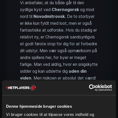
Vi anbefaler, at du både går til den
sydlige kyst ved
Chernogorsk
og mod
nord til
Novodmitrovsk
. De to storbyer
er ikke kun fyldt med loot, men er også
fantastiske at udforske. Hvis du stadig er
relativt ny, er Chernogorsk sandsynligvis
et godt første stop for dig for at forbedre
dit udstyr. Men vær også opmærksom på
andre spillere her, for byer er meget
farlige. Man ved aldrig, hvor en snigskytte
sidder og kan udslette dig
uden din
viden
. Men risikoen er absolut det værd!
Fængselsøen Storozh: Et
DayZ-eventyr på en isoleret ø
Denne hjemmeside bruger cookies
Vi bruger cookies til at tilpasse vores indhold og