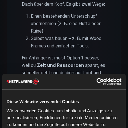
Dach über dem Kopf. Es gibt zwei Wege:
Einen bestehenden Unterschlupf
übernehmen (z. B. eine Hütte oder
Ruine).
Selbst was bauen – z. B. mit Wood
Frames und einfachen Tools.
Für Anfänger ist meist Option 1 besser,
weil du
Zeit und Ressourcen
sparst, es
schneller geht und du dich auf Loot und
Kampf konzentrieren kannst.
Aber Vorsicht: Jede Basis braucht
Verteidigung
!
Spikes
,
stabile Türen
,
Diese Webseite verwendet Cookies
erhöhte Positionen
, klare
Laufwege
Wir verwenden Cookies, um Inhalte und Anzeigen zu
und notfalls
Fluchtleitern
helfen enorm.
personalisieren, Funktionen für soziale Medien anbieten
Je mehr du planst, desto besser
zu können und die Zugriffe auf unsere Website zu