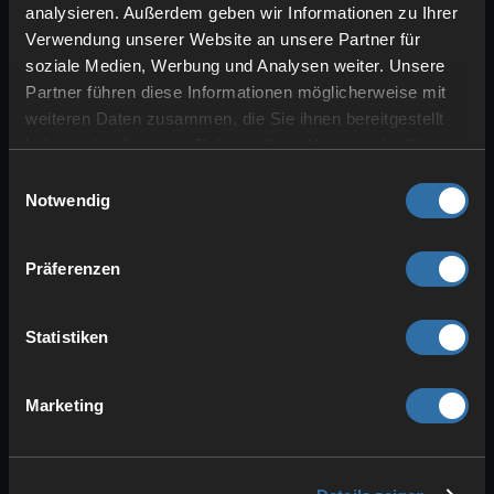
überstehst du den
Blutmond
am
7. Tag
.
analysieren. Außerdem geben wir Informationen zu Ihrer
Die Zombiehorde kommt – und sie kommt
Verwendung unserer Website an unsere Partner für
mit Wucht.
soziale Medien, Werbung und Analysen weiter. Unsere
Partner führen diese Informationen möglicherweise mit
Zusatztipps:
weiteren Daten zusammen, die Sie ihnen bereitgestellt
haben oder die sie im Rahmen Ihrer Nutzung der Dienste
Reparaturmaterial (Holz, Stein,
gesammelt haben.
Einwilligungsauswahl
Eisen) bereithalten.
Notwendig
Fackeln/Schächte so platzieren,
dass du Gegner früh siehst.
Präferenzen
Einfache
Fallen
bauen und Engpässe
nutzen.
Statistiken
Skillpunkte in 7 Days to Die
2.0: Die besten frühen Perks
Marketing