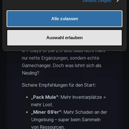
Details zeigen
Alle zulassen
Auswahl erlauben
In 7 Days to Die 2.0 sind Skills nicht mehr
nur nette Ergänzungen, sondern echte
Gamechanger. Doch was lohnt sich als
Neuling?
Sichere Empfehlungen für den Start:
„Pack Mule"
: Mehr Inventarplätze =
mehr Loot.
„Miner 69’er"
: Mehr Schaden an der
Umgebung – super beim Sammeln
von Ressourcen.