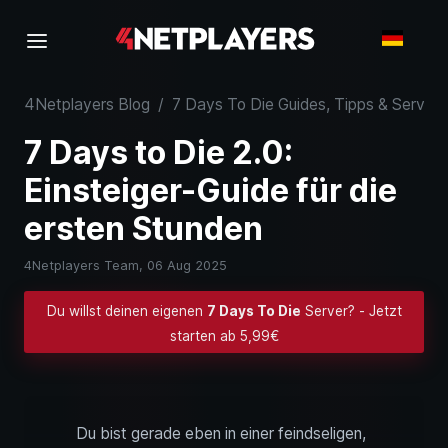
4Netplayers Blog
/
7 Days To Die Guides, Tipps & Server
7 Days to Die 2.0:
Einsteiger-Guide für die
ersten Stunden
4Netplayers Team,
06 Aug 2025
Du willst deinen eigenen
7 Days To Die
Server? - Jetzt
starten ab 5,99€
Du bist gerade eben in einer feindseligen,