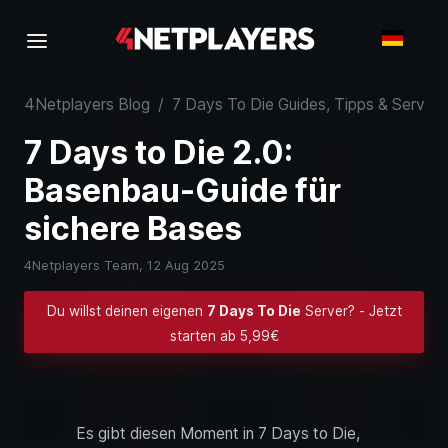
4Netplayers Blog
/
7 Days To Die Guides, Tipps & Server
7 Days to Die 2.0:
Basenbau-Guide für
sichere Bases
4Netplayers Team,
12 Aug 2025
Du willst deinen eigenen
7 Days To Die
Server? - Jetzt
starten ab 5,99€
Es gibt diesen Moment in 7 Days to Die,