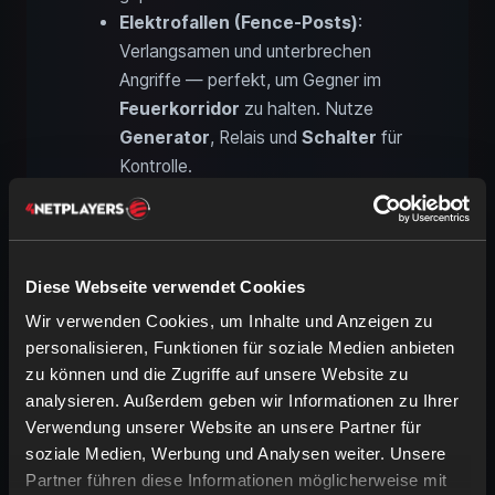
Elektrofallen (Fence-Posts)
:
Verlangsamen und unterbrechen
Angriffe — perfekt, um Gegner im
Feuerkorridor
zu halten. Nutze
Generator
, Relais und
Schalter
für
Kontrolle.
Blade Traps
: Hoher Schaden auf
Kopf-/Brusthöhe
. Achte auf
Wartung und Schutz durch
Gitter/Shapes.
Diese Webseite verwendet Cookies
Molotow-Zonen
: Enge Gruppen
Wir verwenden Cookies, um Inhalte und Anzeigen zu
effizient entzünden. Markiere
personalisieren, Funktionen für soziale Medien anbieten
Wurfmarken und sichere Fluchtwege.
zu können und die Zugriffe auf unsere Website zu
analysieren. Außerdem geben wir Informationen zu Ihrer
Pro-Tipp:
Verkabele in
Kreisen
mit Not-
Verwendung unserer Website an unsere Partner für
Schalter. Halte
Reparatur-Kits
und
soziale Medien, Werbung und Analysen weiter. Unsere
Materialien bereit und repariere zwischen
Partner führen diese Informationen möglicherweise mit