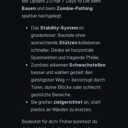
Mit Update 2.0 hat 7 Days to Die beim
Bauen
und beim
Zombie-Pathing
spürbar nachgelegt.
Das
Stability-System
ist
gnadenloser: Bauteile ohne
ausreichende
Stützen
kollabieren
schneller. Denke an horizontale
Spannweiten und tragende Pfeiler.
Zombies erkennen
Schwachstellen
besser und wählen gezielt den
günstigsten Weg — bevorzugt durch
Türen, dünne Blöcke oder schlecht
gestützte Bereiche.
Sie greifen
zielgerichtet
an, statt
planlos an Wänden zu kratzen.
Bedeutet für dich: Früher konntest du