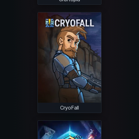
CryoFall