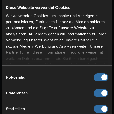
Diese Webseite verwendet Cookies
Wir verwenden Cookies, um Inhalte und Anzeigen zu
personalisieren, Funktionen für soziale Medien anbieten
zu können und die Zugriffe auf unsere Website zu
analysieren. Außerdem geben wir Informationen zu Ihrer
Verwendung unserer Website an unsere Partner für
soziale Medien, Werbung und Analysen weiter. Unsere
SICHERHEIT & SCHUTZ
Partner führen diese Informationen möglicherweise mit
DDoS-Schutz
weiteren Daten zusammen, die Sie ihnen bereitgestellt
Redundanter Strom
haben oder die sie im Rahmen Ihrer Nutzung der Dienste
Hohe Stabilität
gesammelt haben.
Einwilligungsauswahl
Notwendig
Präferenzen
Statistiken