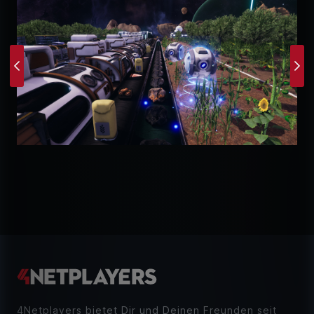
Previous
Ne
4Netplayers bietet Dir und Deinen Freunden seit