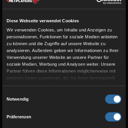
für deinen Astro Colony
Gameserver
Diese Webseite verwendet Cookies
Wir verwenden Cookies, um Inhalte und Anzeigen zu
personalisieren, Funktionen für soziale Medien anbieten
zu können und die Zugriffe auf unsere Website zu
analysieren. Außerdem geben wir Informationen zu Ihrer
HOCHWERTIGE HARDWARE
Verwendung unserer Website an unsere Partner für
soziale Medien, Werbung und Analysen weiter. Unsere
Intel & AMD CPUs
Partner führen diese Informationen möglicherweise mit
ECC-RAM
weiteren Daten zusammen, die Sie ihnen bereitgestellt
SSD-Speicher
haben oder die sie im Rahmen Ihrer Nutzung der Dienste
gesammelt haben.
Einwilligungsauswahl
Notwendig
Präferenzen