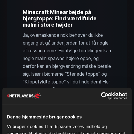
Minecraft Minearbejde på
bjergtoppe: Find værdifulde
malm i store højder
Ja, overraskende nok behøver du ikke
engang at gå under jorden for at få nogle
af ressourcerne. For ifølge fordelingen kan
nogle malm spawne højere oppe, og
derfor kan en bjergvandring måske betale
sig. Især i biomerne “Stenede toppe” og
“Klippefyldte toppe” vil du finde dem! Her
kan du finde både kul, jern og smaragder.
Og det bedste er, at du kan se dem
direkte.
Denne hjemmeside bruger cookies
Vi bruger cookies til at tilpasse vores indhold og
annoncer, til at vise dig funktioner til sociale medier og til