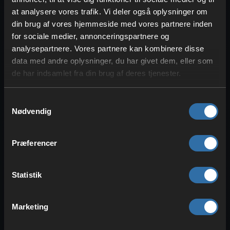
at analysere vores trafik. Vi deler også oplysninger om
din brug af vores hjemmeside med vores partnere inden
for sociale medier, annonceringspartnere og
analysepartnere. Vores partnere kan kombinere disse
data med andre oplysninger, du har givet dem, eller som
de har indsamlet fra din brug af deres tjenester.
Huleudforskning i Minecraft:
Samtykkevalg
Opdag malm i naturlige huler
Nødvendig
Hvis du ikke vil grave tunneler, kan du
også bare tage på en normal
Præferencer
huleudforskning. Her vil du på din vej ned
samle mange malm, der ligger frit. Men
Statistik
som grafen ovenfor viser, har nogle malm
en reduceret eksponering i luften, hvilket
Marketing
gør denne metode betydeligt mindre
effektiv.