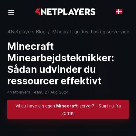
4Netplayers Blog
/
Minecraft guides, tips og serverviden
/
Minecraft
Minearbejdsteknikker:
Sådan udvinder du
ressourcer effektivt
4Netplayers Team,
27 Aug 2024
Vil du have din egen
Minecraft
-server? - Start nu fra
20,11Kr