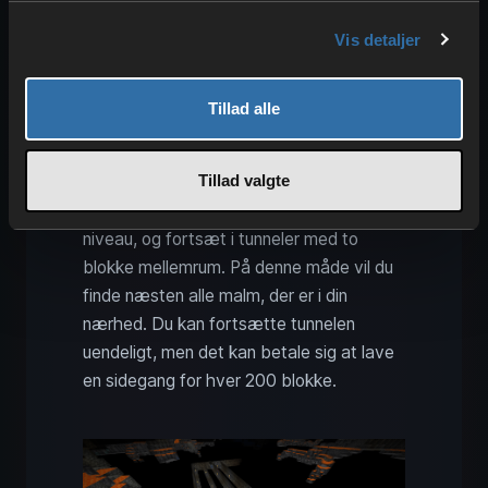
Vis detaljer
Minecraft Strip-Mining: Effektiv
metode til maksimal malmfinding
Tillad alle
Den enkleste metode til minearbejde er
stadig strip-mining. “Strip” står her for
Tillad valgte
“stribe,” hvilket repræsenterer mønsteret
i denne metode. Grav til det ønskede
niveau, og fortsæt i tunneler med to
blokke mellemrum. På denne måde vil du
finde næsten alle malm, der er i din
nærhed. Du kan fortsætte tunnelen
uendeligt, men det kan betale sig at lave
en sidegang for hver 200 blokke.