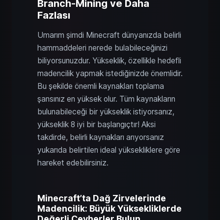
Branch-Mining ve Daha
Fazlası
Umarım şimdi Minecraft dünyanızda belirli
hammaddeleri nerede bulabileceğinizi
biliyorsunuzdur. Yükseklik, özellikle hedefli
madencilik yapmak istediğinizde önemlidir.
Bu şekilde önemli kaynakları toplama
şansınız en yüksek olur. Tüm kaynakların
bulunabileceği bir yükseklik istiyorsanız,
yükseklik 8 iyi bir başlangıçtır! Aksi
takdirde, belirli kaynakları arıyorsanız
yukarıda belirtilen ideal yüksekliklere göre
hareket edebilirsiniz.
Minecraft’ta Dağ Zirvelerinde
Madencilik: Büyük Yüksekliklerde
Değerli Cevherler Bulun