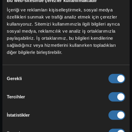
Bu web-sitesinde çerezler kullanılmaktadır
İçeriği ve reklamları kişiselleştirmek, sosyal medya
özellikleri sunmak ve trafiği analiz etmek için çerezler
kullanıyoruz. Sitemizi kullanımınızla ilgili bilgileri ayrıca
sosyal medya, reklamcılık ve analiz iş ortaklarımızla
paylaşabiliriz. İş ortaklarımız, bu bilgileri kendilerine
Minecraft’ta Mağara Turları:
sağladığınız veya hizmetlerini kullanırken topladıkları
Doğal Mağaralarda Cevherler
diğer bilgilerle birleştirebilir.
Keşfedin
Tünel kazmak istemiyorsanız, normal bir
mağara turu yapabilirsiniz. Burada,
Onay
Gerekli
aşağıya doğru inerken birçok açıkta duran
Seçimi
cevher toplayabilirsiniz. Ancak yukarıdaki
grafikte görebileceğiniz gibi, bazı
Tercihler
cevherler havada daha az ortaya çıkıyor,
bu da bu yöntemi oldukça verimsiz hale
İstatistikler
getiriyor.