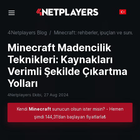
4Netplayers Blog
/
Minecraft: rehberler, ipuçları ve sunucu b
Minecraft Madencilik
Teknikleri: Kaynakları
Verimli Şekilde Çıkartma
Yolları
4Netplayers Ekibi,
27 Aug 2024
Kendi
Minecraft
sunucun olsun ister misin? - Hemen
şimdi 144,31’dan başlayan fiyatlarla₺