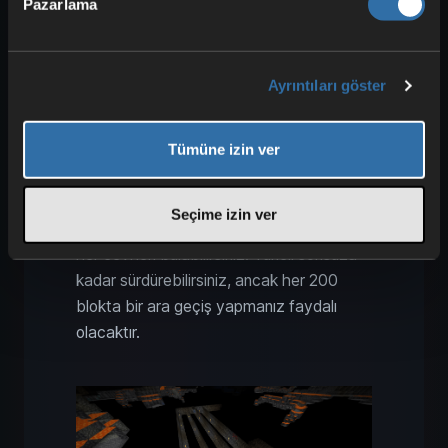
Pazarlama
Minecraft Strip-Mining:
Maksimum Cevher Bulma için
Etkili Yöntem
Ayrıntıları göster
Madencilik için en basit yöntem hala
Strip-Mining’dir. “Strip” bu noktada “Şerit”
Tümüne izin ver
anlamına gelir, bu yöntemin desenini temsil
eder. İstediğiniz seviyeye inin ve her iki
blokta bir aralıkla tüneller açarak devam
Seçime izin ver
edin. Böylece çevrenizdeki hemen hemen
her cevheri bulabilirsiniz. Tüneli sonsuza
kadar sürdürebilirsiniz, ancak her 200
blokta bir ara geçiş yapmanız faydalı
olacaktır.