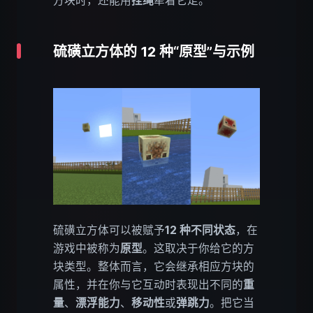
方块时，还能用
拴绳
牵着它走。
硫磺立方体的 12 种“原型”与示例
硫磺立方体可以被赋予
12 种不同状态
，在
游戏中被称为
原型
。这取决于你给它的方
块类型。整体而言，它会继承相应方块的
属性，并在你与它互动时表现出不同的
重
量
、
漂浮能力
、
移动性
或
弹跳力
。把它当