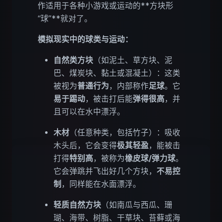
作适用于各种小游戏或运动的**方块形
“球”**就对了。
模拟现实中的球类与运动：
自然类方块
（如泥土、草方块、泥
巴、煤炭块、黏土或混凝土）：这类
被视为
普通行为
，内部称作
足球
。它
易于踢动
，被击打后能
弹得很高
，并
且可以在水中漂浮。
木材
（任意种类，包括竹子）：吸收
木头后，它会变得
极其轻盈
，能被击
打得
特别高
，被称为
橡皮球/弹力球
。
它会弹跳并飞出好几个方块，
不易控
制
，同样能在水面漂浮。
轻质自然方块
（如南瓜与西瓜、珊
瑚、海带、树脂、干草块、苔藓或海