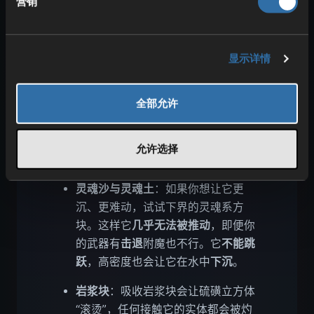
营销
头让它能
跳得更高
，但仍具备很强的
抗性，因此整体
笨重迟缓
。它的表现
有点像足球
，但
更重
，所以在水中也
会
下沉
。
显示详情
蜂巢块
：在 Minecraft 的设定里，“蜂
全部允许
蜜/蜂巢”与
黏性
相关，硫磺立方体吸
收蜂巢块后也是如此。它会具有
很强
的阻力
，
几乎难以移动
，并且足够沉
允许选择
以至于在水中
下沉
。
灵魂沙与灵魂土
：如果你想让它更
沉、更难动，试试下界的灵魂系方
块。这样它
几乎无法被推动
，即便你
的武器有
击退
附魔也不行。它
不能跳
跃
，高密度也会让它在水中
下沉
。
岩浆块
：吸收岩浆块会让硫磺立方体
“滚烫”，任何接触它的实体都会被灼