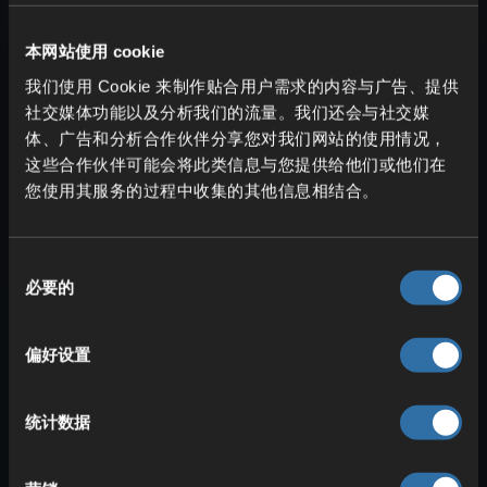
很高，并会
在水中下沉
。
本网站使用 cookie
蘑菇方块
：用
蘑菇方块
能把它变成
冰
壶（壶石）
。这与冰球球饼类似，但
我们使用 Cookie 来制作贴合用户需求的内容与广告、提供
速度更慢
。同样会因为过重而在水中
社交媒体功能以及分析我们的流量。我们还会与社交媒
下沉
。
体、广告和分析合作伙伴分享您对我们网站的使用情况，
这些合作伙伴可能会将此类信息与您提供给他们或他们在
您使用其服务的过程中收集的其他信息相结合。
同
必要的
意
选
择
偏好设置
其他方块赋予的特殊性质：
统计数据
石质方块
（几乎所有石头类别）：石