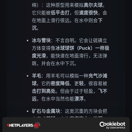
绵）：这种原型用来模拟
高尔夫球
。
它只能被
低平击打
，但
速度很快
，会
在地面上滑行很远。在水中则会
下
沉
。
冰与雪块
：不言自明。它会让硫磺立
方体变得像
冰球球饼（Puck）
一样
极
度光滑
，能快速在地面滑行，无法弹
跳，并会在水中下沉。
羊毛
：用羊毛可以模拟一种
充气沙滩
球
。它的
密度降低
、更
轻
，很容易被
击打到高处
。但由于过于轻盈，
飞不
远
，在水中当然也能
漂浮
。
矿石与金属块
：这类沉重的方块会把
它变成
药球
。它的
密度变大
、更
沉
，
难以被击打到高处
或让它跳跃，抗性