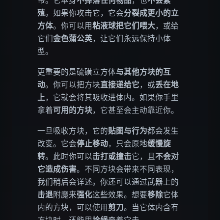
带。它本身
不掉落任何物品
，也
不会繁
殖
。如果你攻击它，它会
分裂成更小的立
方体
。你可以用
粘液球把它们喂大
，或给
它们
金色蒲公英
，让它们永远保持小体
型。
更重要的是硫磺立方体
与其他方块的互
动
。你可以把方块
直接递给它
，或
丢在地
上
，它就会将其吸收进体内。如果你手里
拿着
可用的方块
，它甚至会主动靠近你。
一旦吸收方块，它的
贴图与行为
都会发生
改变。它会
停止移动
，只会原地
缓慢旋
转
。此时你可以
击打或撞击
它，且
不会对
它造成伤害
。不同方块会带来不同表现，
我们稍后会详述。你还可以通过武器上的
击退
附魔来
强化
这些效果。想要
移除
它体
内的方块，可以使用
剪刀
。当它体内含有