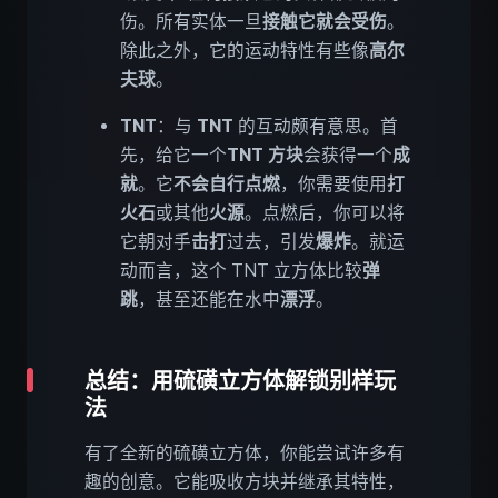
伤。所有实体一旦
接触它就会受伤
。
除此之外，它的运动特性有些像
高尔
夫球
。
TNT
：与
TNT
的互动颇有意思。首
先，给它一个
TNT 方块
会获得一个
成
就
。它
不会自行点燃
，你需要使用
打
火石
或其他
火源
。点燃后，你可以将
它朝对手
击打
过去，引发
爆炸
。就运
动而言，这个 TNT 立方体比较
弹
跳
，甚至还能在水中
漂浮
。
总结：用硫磺立方体解锁别样玩
法
有了全新的硫磺立方体，你能尝试许多有
趣的创意。它能吸收方块并继承其特性，