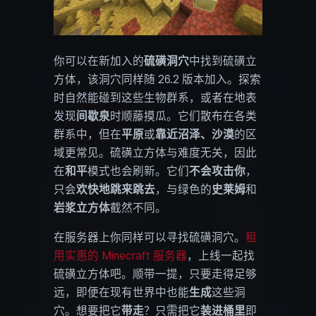
你可以在新加入的
硫磺洞穴
中找到硫磺立
方体，该洞穴同样随 26.2 版本加入。探索
时自然能碰到这些生物群系，或者在地表
发现
间歇泉
时顺藤摸瓜。它们散布在各类
群系中，但在
平原
或
靠近沼泽、沙漠
的区
域更常见。硫磺立方体与难度无关，因此
在
和平
模式也会刷新。它们
不会攻击你
，
只会
欢快地跳来跳去
，与绿色的
史莱姆
和
岩浆立方体
截然不同。
在服务器上你同样可以寻找硫磺洞穴。
租
用实惠的 Minecraft 服务器
，上线一起找
硫磺立方体吧。顺带一提，只要走得足够
远，即便在现有世界中也能
生成
这些洞
穴。想要把它
带走
？只需把它
装进桶里
即