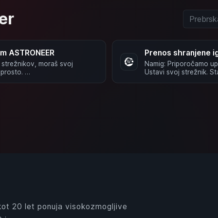
er
kom ASTRONEER
Prenos shranjene 
strežnikov, moraš svoj
Namig: Priporočamo upo
reprosto. …
Ustavi svoj strežnik. St
 kot 20 let ponuja visokozmogljive