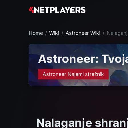
Home
Wiki
Astroneer Wiki
Nalaganj
Astroneer: Tvoja
Astroneer Najemi strežnik
Nalaganje shran