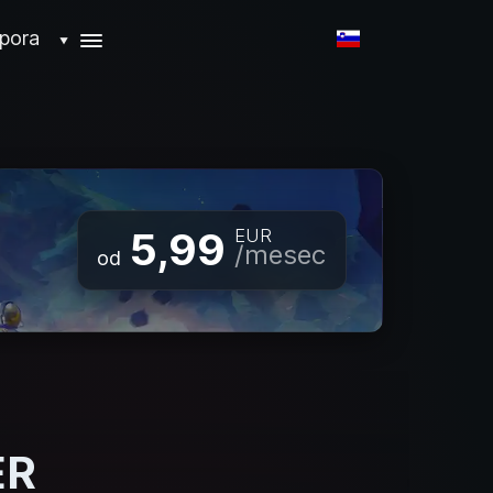
pora
▼
5,99
EUR
/mesec
od
ER