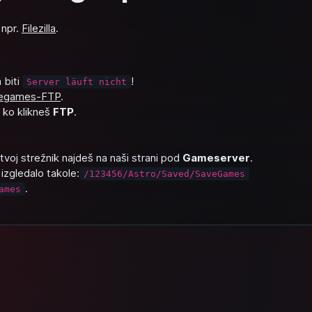
 npr.
Filezilla
.
 biti
!
Server läuft nicht
egames-FTP
.
 ko klikneš
FTP
.
 tvoj strežnik najdeš na naši strani pod
Gameserver
.
 izgledalo takole:
/123456/Astro/Saved/SaveGames
.
ames