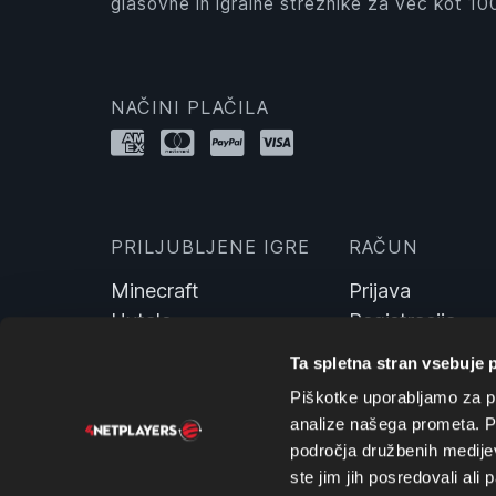
glasovne in igralne strežnike za več kot 100
NAČINI PLAČILA
PRILJUBLJENE IGRE
RAČUN
Minecraft
Prijava
Hytale
Registracija
Farming Simulator 25
Ta spletna stran vsebuje 
Valheim
Piškotke uporabljamo za pr
ARK: Survival Evolved
analize našega prometa. Po
7 Days To Die
področja družbenih medijev,
DayZ
ste jim jih posredovali ali 