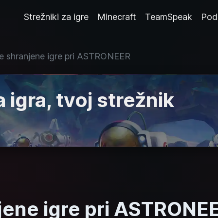
Strežniki za igre
Minecraft
TeamSpeak
Pod
e shranjene igre pri ASTRONEER
 igra, tvoj strežnik
jene igre pri ASTRONE