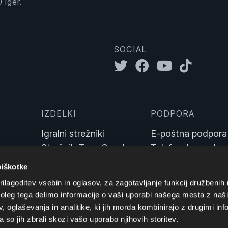
 iger.
SOCIAL
IZDELKI
PODPORA
Igralni strežniki
E-poštna podpora
Strežnik TeamSpeak
Telefonska podpo
Sinusbot
Klepet v živo
piškotke
Wiki
ilagoditev vsebin in oglasov, za zagotavljanje funkcij družbenih 
leg tega delimo informacije o vaši uporabi našega mesta z našim
 oglaševanja in analitike, ki jih morda kombinirajo z drugimi inf
pa so jih zbrali skozi vašo uporabo njihovih storitev.