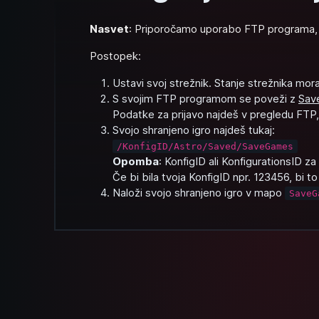
Nasvet
: Priporočamo uporabo FTP programa,
Postopek:
Ustavi svoj strežnik. Stanje strežnika mora
S svojim FTP programom se poveži z
Sav
Podatke za prijavo najdeš v pregledu FTP,
Svojo shranjeno igro najdeš tukaj:
/KonfigID/Astro/Saved/SaveGames
Opomba
: KonfigID ali KonfigurationsID za
Če bi bila tvoja KonfigID npr. 123456, bi to
Naloži svojo shranjeno igro v mapo
SaveG