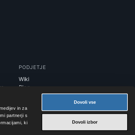
PODJETJE
Wiki
ra
Blog
Tehnika
Dovoli vse
medijev in za
i partnerji s
Dovoli izbor
ormacijami, ki