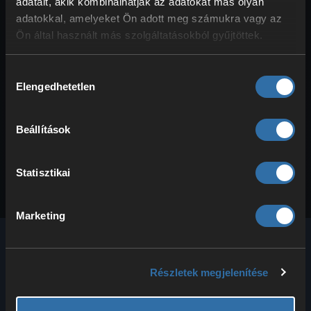
adatait, akik kombinálhatják az adatokat más olyan
Tipp: Javasoljuk egy FTP‑program használatát,
például a FileZilla. Járj el az alábbiak szerint:
adatokkal, amelyeket Ön adott meg számukra vagy az
Állítsd le a …
Ön által használt más szolgáltatásokból gyűjtöttek.
Hogyan csatlakozhatok az ASTRONEER-
Hozzájárulás
szerveremhez
Elengedhetetlen
kiválasztása
Mivel az ASTRONEER-ben nincs klasszikus
szerverböngésző, a szerveredet kézzel kell
hozzáadnod a játékban. És ez nagyon …
Beállítások
Statisztikai
Marketing
Részletek megjelenítése
A 4Netplayers immár több mint 20 éve nagy
teljesítményű hang- és játékszervereket kínál