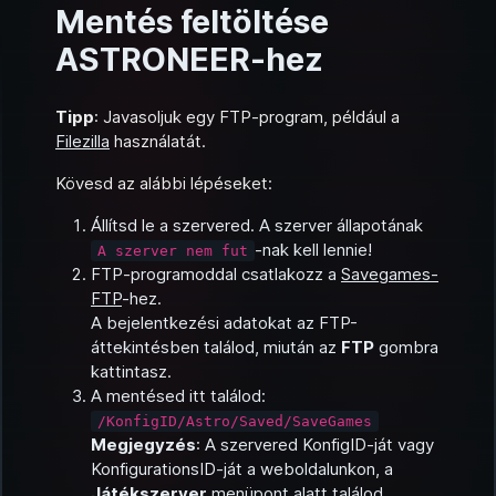
Mentés feltöltése
ASTRONEER-hez
Tipp
: Javasoljuk egy FTP‑program, például a
Filezilla
használatát.
Kövesd az alábbi lépéseket:
Állítsd le a szervered. A szerver állapotának
-nak kell lennie!
A szerver nem fut
FTP‑programoddal csatlakozz a
Savegames-
FTP
-hez.
A bejelentkezési adatokat az FTP-
áttekintésben találod, miután az
FTP
gombra
kattintasz.
A mentésed itt találod:
/KonfigID/Astro/Saved/SaveGames
Megjegyzés
: A szervered KonfigID-ját vagy
KonfigurationsID-ját a weboldalunkon, a
Játékszerver
menüpont alatt találod.