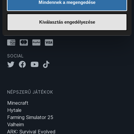
Mindennek a megengedése
neked és barátaidnak több mint 100 játékhoz.
Kiválasztás engedélyezése
FIZETÉSI MÓDOK
SOCIAL
NÉPSZERŰ JÁTÉKOK
Minecraft
Hytale
Farming Simulator 25
Valheim
ARK: Survival Evolved