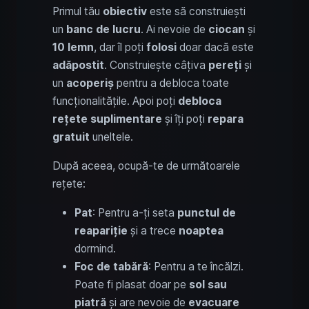
Primul tău
obiectiv
este să construiești
un
banc de lucru
. Ai nevoie de
ciocan
și
10 lemn
, dar îl poți
folosi
doar dacă este
adăpostit
. Construiește câțiva
pereți
și
un
acoperiș
pentru a debloca toate
funcționalitățile. Apoi poți
debloca
rețete suplimentare
și îți poți
repara
gratuit
uneltele.
După aceea, ocupă-te de următoarele
rețete:
Pat
: Pentru a-ți seta
punctul de
reapariție
și a trece
noaptea
dormind.
Foc de tabără
: Pentru a te încălzi.
Poate fi plasat doar pe
sol sau
piatră
și are nevoie de
evacuare