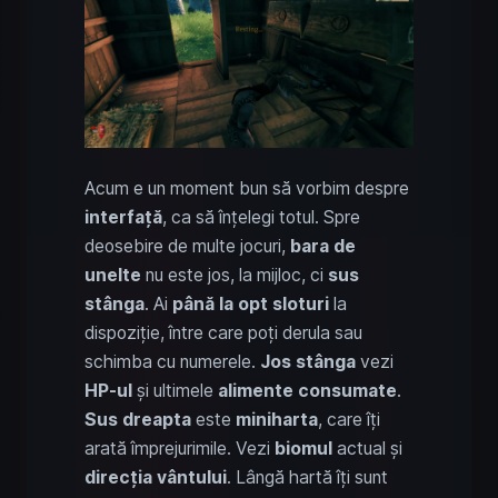
Acum e un moment bun să vorbim despre
interfață
, ca să înțelegi totul. Spre
deosebire de multe jocuri,
bara de
unelte
nu este jos, la mijloc, ci
sus
stânga
. Ai
până la opt sloturi
la
dispoziție, între care poți derula sau
schimba cu numerele.
Jos stânga
vezi
HP-ul
și ultimele
alimente consumate
.
Sus dreapta
este
miniharta
, care îți
arată împrejurimile. Vezi
biomul
actual și
direcția vântului
. Lângă hartă îți sunt