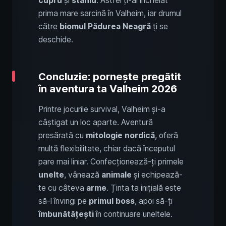
cupru
și
staniu
. Astfel ți-ai încheiat
prima mare sarcină în Valheim, iar drumul
către
biomul Pădurea Neagră
ți se
deschide.
Concluzie: pornește pregătit
în aventura ta Valheim 2026
Printre jocurile survival, Valheim și-a
câștigat un loc aparte. Aventură
presărată cu
mitologie nordică
, oferă
multă flexibilitate, chiar dacă începutul
pare mai liniar. Confecționează-ți primele
unelte
, vânează
animale
și echipează-
te cu câteva
arme
. Ținta ta inițială este
să-l învingi pe
primul boss
, apoi să-ți
îmbunătățești
în continuare uneltele.