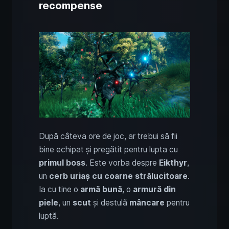
recompense
După câteva ore de joc, ar trebui să fii
bine echipat și pregătit pentru lupta cu
primul boss
. Este vorba despre
Eikthyr
,
un
cerb uriaș cu coarne strălucitoare
.
Ia cu tine o
armă bună
, o
armură din
piele
, un
scut
și destulă
mâncare
pentru
luptă.