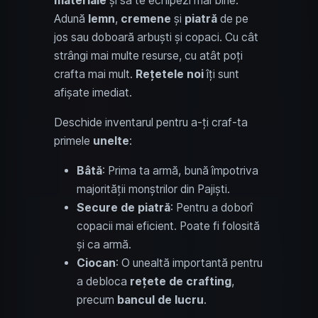
materiale
și să te echipezi mai bine.
Adună
lemn
,
cremene
și
piatră
de pe
jos sau doboară arbuști și copaci. Cu cât
strângi mai multe resurse, cu atât poți
crafta mai mult.
Rețetele noi
îți sunt
afișate imediat.
Deschide inventarul pentru a-ți craf-ta
primele
unelte
:
Bâtă
: Prima ta armă, bună împotriva
majorității monștrilor din Pajiști.
Secure de piatră
: Pentru a doborî
copacii mai eficient. Poate fi folosită
și ca armă.
Ciocan
: O unealtă importantă pentru
a debloca
rețete de crafting
,
precum
bancul de lucru
.