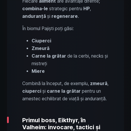
Fiecare
aliment
are avantaje diferite;
combina-le
strategic pentru
HP
,
anduranță
și
regenerare
.
În biomul Pajiști poți găsi:
Ciuperci
Zmeură
Carne la grătar
de la cerbi, necks și
mistreți
Miere
Combină la început, de exemplu,
zmeură
,
ciuperci
și
carne la grătar
pentru un
amestec echilibrat de viață și anduranță.
Primul boss, Eikthyr, în
Valheim: invocare, tactici și