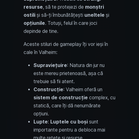
resurse
, să te protejezi de
monștri
ostili
și să-ți îmbunătățești
uneltele
și
opțiunile
. Totuși, felul în care joci
depinde de tine.
Aceste stiluri de gameplay îți vor ieși în
cale în Valheim:
Supraviețuire
: Natura din jur nu
este mereu prietenoasă, așa că
trebuie să fii atent.
Construcție
: Valheim oferă un
sistem de construcție
complex, cu
statică, care îți dă nenumărate
opțiuni.
Lupte
:
Luptele cu boși
sunt
importante pentru a debloca mai
multe rețete și resurse.