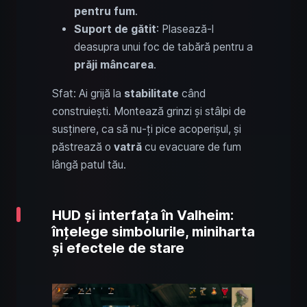
pentru fum
.
Suport de gătit
: Plasează-l
deasupra unui foc de tabără pentru a
prăji mâncarea
.
Sfat: Ai grijă la
stabilitate
când
construiești. Montează grinzi și stâlpi de
susținere, ca să nu-ți pice acoperișul, și
păstrează o
vatră
cu evacuare de fum
lângă patul tău.
HUD și interfața în Valheim:
înțelege simbolurile, miniharta
și efectele de stare