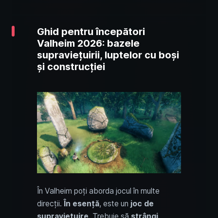
Ghid pentru începători
Valheim 2026: bazele
supraviețuirii, luptelor cu boși
și construcției
În Valheim poți aborda jocul în multe
direcții.
În esență
, este un
joc de
supraviețuire
. Trebuie să
strângi