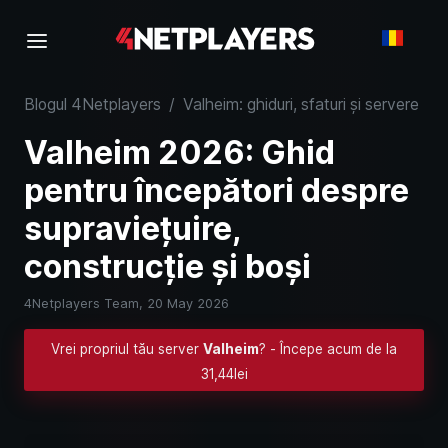
Blogul 4Netplayers
/
Valheim: ghiduri, sfaturi și servere
/
V
Valheim 2026: Ghid
pentru începători despre
supraviețuire,
construcție și boși
4Netplayers Team,
20 May 2026
Vrei propriul tău server
Valheim
? - Începe acum de la
31,44lei