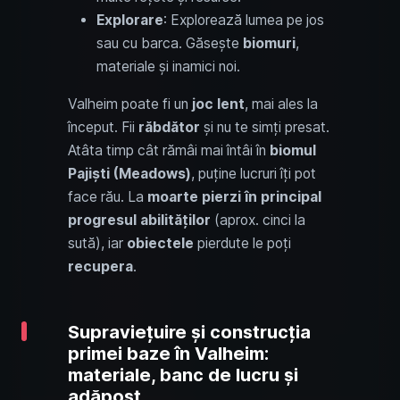
Explorare
: Explorează lumea pe jos
sau cu barca. Găsește
biomuri
,
materiale și inamici noi.
Valheim poate fi un
joc lent
, mai ales la
început. Fii
răbdător
și nu te simți presat.
Atâta timp cât rămâi mai întâi în
biomul
Pajiști (Meadows)
, puține lucruri îți pot
face rău. La
moarte pierzi în principal
progresul abilităților
(aprox. cinci la
sută), iar
obiectele
pierdute le poți
recupera
.
Supraviețuire și construcția
primei baze în Valheim:
materiale, banc de lucru și
adăpost