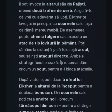
Îl poți invoca la
altarul
său din
Pajiști
,
oferind
două trofee de cerb
. Asigură-te
că vrei cu adevărat să lupți. Eikthyr te
lovește în principal cu
coarnele
sale, așa
că rămâi mereu
mobil
. De asemenea,
poate
chema fulgere
sau executa un
atac de tip lovitură în pământ
. Poți
rămâne la distanță și să folosești
arcul
,
sau să riști
atacuri directe
. Ambele
strategii funcționează. Îți recomandăm
oricum un
scut
, pentru a-i bloca atacurile.
După victorie, poți duce
trofeul lui
Eikthyr
la
altarul de la început
pentru a
debloca
bonusuri
. Din
coarnele
sale
poți crea
unelte noi
– precum
târnăcopul din corn
– pentru a strânge