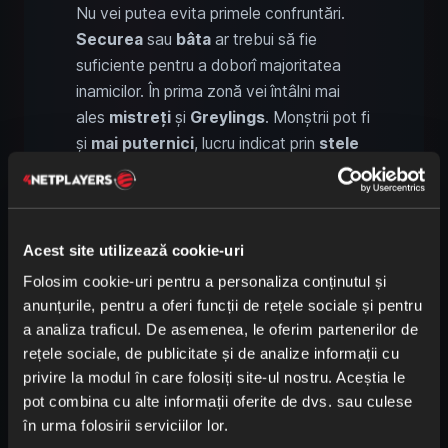
Nu vei putea evita primele confruntări.
Securea
sau
bâta
ar trebui să fie
suficiente pentru a doborî majoritatea
inamicilor. În prima zonă vei întâlni mai
ales
mistreți
și
Greylings
. Monștrii pot fi
și
mai puternici
, lucru indicat prin
stele
și
culoare
. Cea mai bună tactică este să
lovești de câteva ori
, apoi să
te
eschivezi
, pentru a-ți reface
anduranța
.
Acest site utilizează cookie-uri
Folosim cookie-uri pentru a personaliza conținutul și
Îți recomandăm următoarea
echipare
:
anunțurile, pentru a oferi funcții de rețele sociale și pentru
a analiza traficul. De asemenea, le oferim partenerilor de
Arc
: Pentru
luptă la distanță
. Ține
rețele sociale, de publicitate și de analize informații cu
săgeți
la tine.
privire la modul în care folosiți site-ul nostru. Aceștia le
Scut
: Pentru
blocarea
atacurilor. Un
pot combina cu alte informații oferite de dvs. sau culese
blocaj bine temporizat poate
ameți
în urma folosirii serviciilor lor.
inamicii pe scurt.