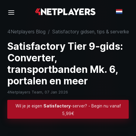
4Netplayers Blog
/
Satisfactory gidsen, tips & serverkenni
Satisfactory Tier 9-gids:
Converter,
transportbanden Mk. 6,
portalen en meer
4Netplayers Team,
07 Jan 2026
Wil je je eigen
Satisfactory
-server? - Begin nu vanaf
5,99€