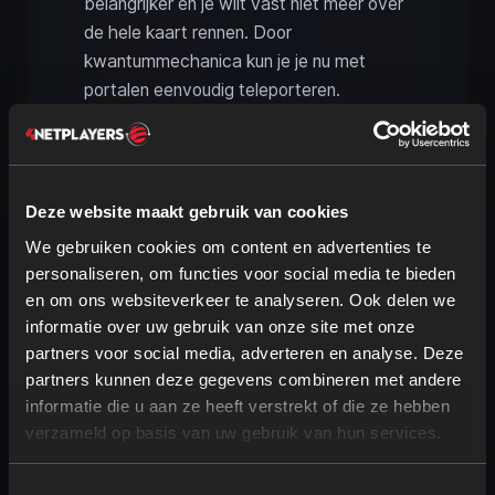
belangrijker en je wilt vast niet meer over
de hele kaart rennen. Door
kwantummechanica kun je je nu met
portalen eenvoudig teleporteren.
Afsluiten met:
100x Superpositie‑oscillator
250x Turbomotor
Deze website maakt gebruik van cookies
500x Radio-controle-eenheid
We gebruiken cookies om content en advertenties te
1.000x SAM-fluctuator
personaliseren, om functies voor social media te bieden
en om ons websiteverkeer te analyseren. Ook delen we
Eerst ontgrendel je hier de recepten voor
informatie over uw gebruik van onze site met onze
een singulariteitscel en een ballistische
partners voor social media, adverteren en analyse. Deze
warpaandrijving, twee van de zwaarste
partners kunnen deze gegevens combineren met andere
onderdelen in het hele spel. De
informatie die u aan ze heeft verstrekt of die ze hebben
warpaandrijving gebruik je voor fase 5
verzameld op basis van uw gebruik van hun services.
van de ruimte-elevator en is momenteel
het item met de langste productieketen in
Toestemmingsselectie