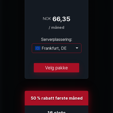
66,35
NOK
/ måned
Serverplassering:
Frankfurt, DE
Laster...
Velg pakke
50 % rabatt første måned
16 slots