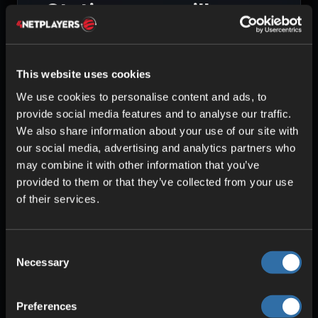
Stationeers spillserver
This website uses cookies
We use cookies to personalise content and ads, to
provide social media features and to analyse our traffic.
MASKINVARE AV HØY KVALITET
We also share information about your use of our site with
Intel- og AMD-prosessorer
our social media, advertising and analytics partners who
ECC-RAM
may combine it with other information that you’ve
SSD-lagring
provided to them or that they’ve collected from your use
of their services.
Consent
Necessary
Selection
Preferences