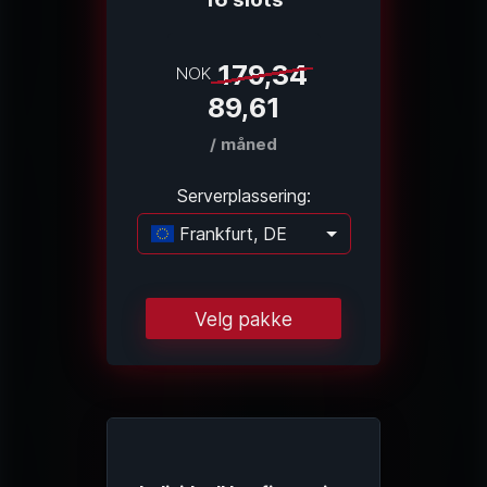
179,34
NOK
89,61
/ måned
Serverplassering:
Frankfurt, DE
Laster...
Velg pakke