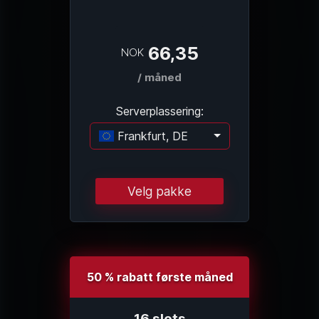
66,35
NOK
/ måned
Serverplassering:
Frankfurt, DE
Laster...
Velg pakke
50 % rabatt første måned
16 slots