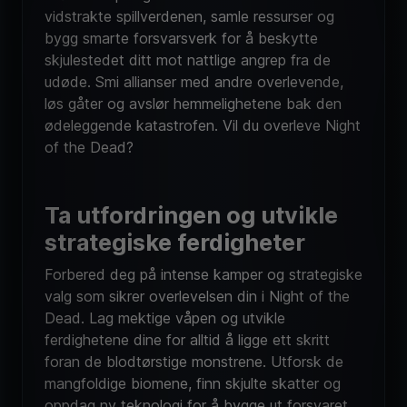
vidstrakte spillverdenen, samle ressurser og
bygg smarte forsvarsverk for å beskytte
skjulestedet ditt mot nattlige angrep fra de
udøde. Smi allianser med andre overlevende,
løs gåter og avslør hemmelighetene bak den
ødeleggende katastrofen. Vil du overleve Night
of the Dead?
Ta utfordringen og utvikle
strategiske ferdigheter
Forbered deg på intense kamper og strategiske
valg som sikrer overlevelsen din i Night of the
Dead. Lag mektige våpen og utvikle
ferdighetene dine for alltid å ligge ett skritt
foran de blodtørstige monstrene. Utforsk de
mangfoldige biomene, finn skjulte skatter og
oppdag ny teknologi for å bygge ut forsvaret