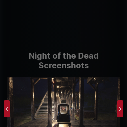
Night of the Dead
Screenshots
Previous
Ne