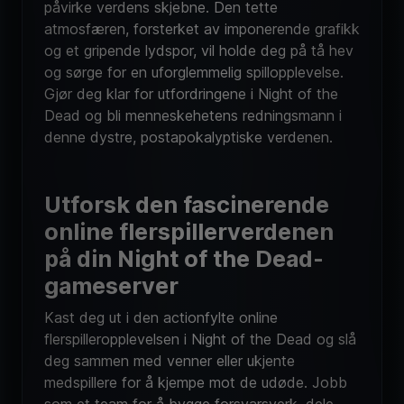
påvirke verdens skjebne. Den tette
atmosfæren, forsterket av imponerende grafikk
og et gripende lydspor, vil holde deg på tå hev
og sørge for en uforglemmelig spillopplevelse.
Gjør deg klar for utfordringene i Night of the
Dead og bli menneskehetens redningsmann i
denne dystre, postapokalyptiske verdenen.
Utforsk den fascinerende
online flerspillerverdenen
på din Night of the Dead-
gameserver
Kast deg ut i den actionfylte online
flerspilleropplevelsen i Night of the Dead og slå
deg sammen med venner eller ukjente
medspillere for å kjempe mot de udøde. Jobb
som et team for å bygge forsvarsverk, dele