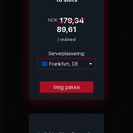
179,34
NOK
89,61
/ måned
Serverplassering:
Frankfurt, DE
Laster...
Velg pakke