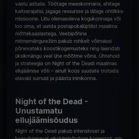
vastu astuda. Töötage meeskonnana, ehitage
kaitserajatisi, jagage ressursse ja läbige ohtlikke
missioone. Liitu olemasoleva kogukonnaga või
loo oma, et uurida postapokalüptilist maailma
mõttekaaslastega. Veebipõhine
mitmemängurežiim pakub rohkelt võimalusi
põnevateks koostikogemusteks ning laiendab
üksikmängu veel ühe mõõtme võrra. Ühtehoid
ja strateegia on Night of the Deadi maailmas
ellujäämise võti – ainult koos suudate trotsida
elavaid surnuid ja päästa inimkonna.
Night of the Dead -
Unustamatu
ellujäämisõudus
Night of the Dead pakub intensiivset ja
kaasahaaravat ellujäämisõuduse kogemust, mis