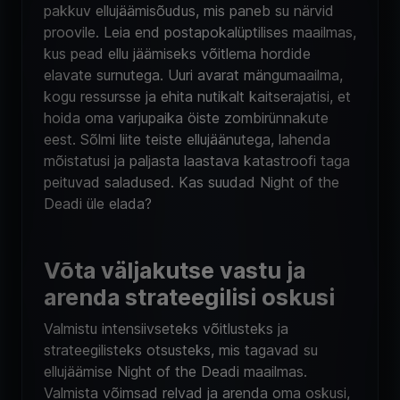
pakkuv ellujäämisõudus, mis paneb su närvid
proovile. Leia end postapokalüptilises maailmas,
kus pead ellu jäämiseks võitlema hordide
elavate surnutega. Uuri avarat mängumaailma,
kogu ressursse ja ehita nutikalt kaitserajatisi, et
hoida oma varjupaika öiste zombirünnakute
eest. Sõlmi liite teiste ellujäänutega, lahenda
mõistatusi ja paljasta laastava katastroofi taga
peituvad saladused. Kas suudad Night of the
Deadi üle elada?
Võta väljakutse vastu ja
arenda strateegilisi oskusi
Valmistu intensiivseteks võitlusteks ja
strateegilisteks otsusteks, mis tagavad su
ellujäämise Night of the Deadi maailmas.
Valmista võimsad relvad ja arenda oma oskusi,