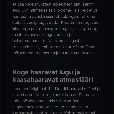
et olla verejanulistest koletistest alati samm
ees. Uuri mitmekesiseid bioome, leia peidetud
aardeid ja avasta uusi tehnoloogiaid, et oma
kaitset veelgi tugevdada. Koordineeri tegevusi
liitlastega ja vali lahinguid targalt, sest iga ööga
muutub vaenlane tugevamaks ja
halastamatumaks. Näita oma julgust ja
otsusekindlust, vallutades Night of the Deadi
väljakutsed ja tuues ellujäänutele uut lootust.
Koge haaravat lugu ja
kaasahaaravat atmosfääri
Lase end Night of the Deadi haaraval süžeel ja
süvitsi arendatud tegelastel kaasa tõmmata.
Järgi põnevat lugu, mis viib sind üha
sügavamale elavate surnute saladusse ja
katastroofi algpõhjustesse. Kohtu teekonnal