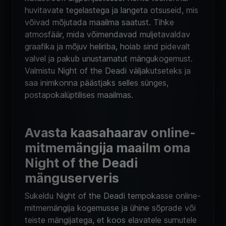
huvitavate tegelastega ja langeta otsuseid, mis
võivad mõjutada maailma saatust. Tihke
atmosfäär, mida võimendavad muljetavaldav
graafika ja mõjuv heliriba, hoiab sind pidevalt
valvel ja pakub unustamatut mängukogemust.
Valmistu Night of the Deadi väljakutseteks ja
saa inimkonna päästjaks selles sünges,
postapokalüptilises maailmas.
Avasta kaasahaarav online-
mitmemängija maailm oma
Night of the Deadi
mänguserveris
Sukeldu Night of the Deadi tempokasse online-
mitmemängija kogemusse ja ühine sõprade või
teiste mängijatega, et koos elavatele surnutele