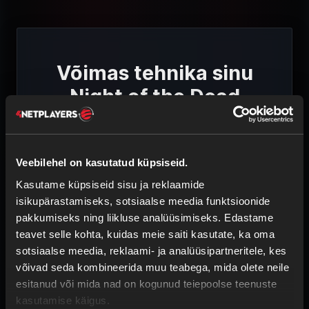
Võimas tehnika sinu
Night of the Dead
mänguserverile
Veebilehel on kasutatud küpsiseid.
Kasutame küpsiseid sisu ja reklaamide
isikupärastamiseks, sotsiaalse meedia funktsioonide
pakkumiseks ning liikluse analüüsimiseks. Edastame
KVALITEETNE RIISTVARA
teavet selle kohta, kuidas meie saiti kasutate, ka oma
Intel & AMD protsessorid
sotsiaalse meedia, reklaami- ja analüüsipartneritele, kes
ECC-mälu
võivad seda kombineerida muu teabega, mida olete neile
SSD-salvestus
esitanud või mida nad on kogunud teiepoolse teenuste
kasutamise käigus.