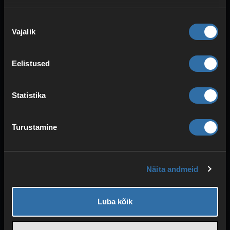
Nõusoleku
Vajalik
valik
Eelistused
Statistika
TURVALISUS & KAITSE
Turustamine
DDoS-kaitse
Redundantne toide
Kõrge töökindlus
Näita andmeid
Luba kõik