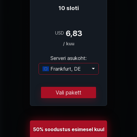
10 sloti
6,83
USD
/ kuu
Serveri asukoht:
Frankfurt, DE
Laadimine...
Vali pakett
50% soodustus esimesel kuul