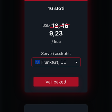
16 sloti
18,46
USD
9,23
/ kuu
Serveri asukoht:
Frankfurt, DE
Laadimine...
Vali pakett