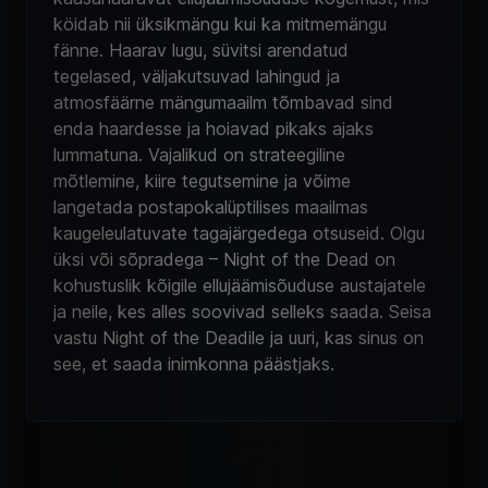
köidab nii üksikmängu kui ka mitmemängu
fänne. Haarav lugu, süvitsi arendatud
tegelased, väljakutsuvad lahingud ja
atmosfäärne mängumaailm tõmbavad sind
enda haardesse ja hoiavad pikaks ajaks
lummatuna. Vajalikud on strateegiline
mõtlemine, kiire tegutsemine ja võime
langetada postapokalüptilises maailmas
kaugeleulatuvate tagajärgedega otsuseid. Olgu
üksi või sõpradega – Night of the Dead on
kohustuslik kõigile ellujäämisõuduse austajatele
ja neile, kes alles soovivad selleks saada. Seisa
vastu Night of the Deadile ja uuri, kas sinus on
see, et saada inimkonna päästjaks.