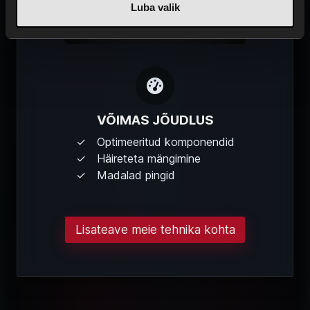
Luba valik
VÕIMAS JÕUDLUS
Optimeeritud komponendid
Häireteta mängimine
Madalad pingid
Lisateave meie tehnika kohta