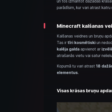
un tos izmantot dažādās krāsās.
parādīsim, kur vari atrast katru 
Minecraft kalšanas ve
Kalšanas veidnes un bruņu apdar
Tas ir
tīri kosmētiski
un nedo
kalēja galda
apvienot ar
izvēl
atrašanās vietu vai satur neliel
Kopumā tu vari atrast
18 dažā
elementus
.
Visas krāsas bruņu apdar