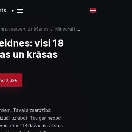
sts
▼
mi un serveru zināšanas
/
Minecraft kalšanas veidnes: visi 18 raksti, atrašanās vietas un krāsas
idnes: visi 18
tas un krāsas
 no 2,69€
umiem. Tavai aizsardzībai
vizuāli uzlabot. Tas gan nedod
 vari atrast 18 dažādus rakstus