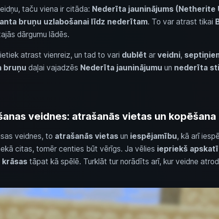
idņu, taču viena ir citāda:
Nederīta jauninājums (Netherite
anta bruņu uzlabošanai līdz nederītam
. To var atrast tikai
tajās dārgumu lādēs.
ietiek atrast vienreiz, un tad to vari
dublēt
ar
veidni
,
septiņie
a bruņu
daļai vajadzēs
Nederīta jauninājumu
un
nederīta st
lšanas veidnes: atrašanās vietas un kopēšana
isas veidnes, to
atrašanās vietas
un
iespējamību
, kā arī iesp
ekā citas, tomēr centies būt vērīgs. Ja vēlies
iepriekš apskatī
 krāsas
tāpat kā spēlē. Turklāt tur norādīts arī, kur veidne atr