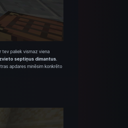
r tev paliek vismaz viena
izvieto septiņus dimantus
.
katras apdares minēsim konkrēto