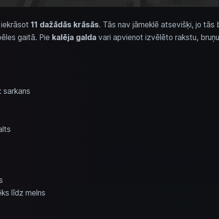
 iekrāsot
11 dažādās krāsās
. Tās nav jāmeklē atsevišķi, jo tā
pēles gaitā. Pie
kalēja galda
vari apvienot izvēlēto rakstu, bruņ
 sarkans
alts
s
ēks līdz melns