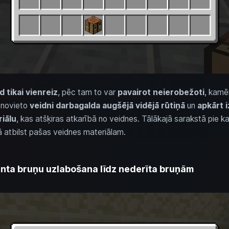
d tikai vienreiz
, pēc tam to var
pavairot neierobežoti
, kamē
, novieto
veidni darbagalda augšējā vidējā rūtiņā
un
apkārt 
riālu
, kas atšķiras atkarībā no veidnes. Tālākajā sarakstā pie 
ņā atbilst pašas veidnes materiālam.
nta bruņu uzlabošana līdz nederīta bruņām