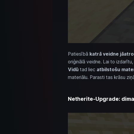
Patiesībā
katrā veidne jāatro
oriģinālā veidne. Lai to izdarītu
Vidū
tad liec
atbilstošu mate
materiālu. Parasti tas krāsu zi
Netherite-Upgrade: dima