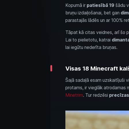
Kopumā ir
patiesībā 19
šādu ve
bruņu izdaiļošanai, bet gan
dim
parastajās lādēs un ar 100% re
Tāpat kā citas veidnes, arī šo p
Lai to pielietotu, katrai
dimant
lai iegūtu nederīta bruņas.
Visas 18 Minecraft ka
Šajā sadaļā esam uzskaitījuši v
protams, ir vieglāk atrodamas n
Minetrim
. Tur redzēsi
precīzas