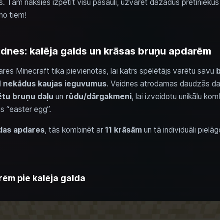
 Tam nāksies izpētīt visu pasauli, uzvarēt dažādus pretiniekus
no tiem!
idnes: kalēja galds un krāsas bruņu apdarēm
es Minecraft tika pievienotas, lai katrs spēlētājs varētu savu
b
d
nekādus kaujas ieguvumus
. Veidnes atrodamas daudzās da
ētu bruņu daļu
un
rūdu/dārgakmeni
, lai izveidotu unikālu kom
us “easter egg”.
das apdares
, tās kombinēt ar
11 krāsām
un tā individuāli pielā
ēm pie kalēja galda