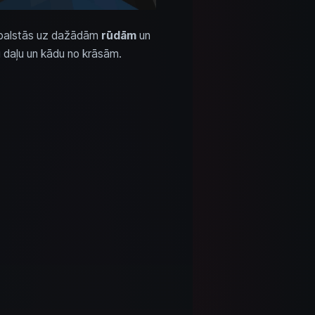
s balstās uz dažādām
rūdām
un
u daļu un kādu no krāsām.