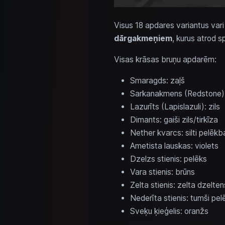
Visus 18 apdares variantus vari
dārgakmeņiem
, kurus atrod s
Visas krāsas bruņu apdarēm:
Smaragds: zaļš
Sarkanakmens (Redstone):
Lazurīts (Lapislazuli): zils
Dimants: gaiši zils/tirkīza
Nether kvarcs: silti pelēkb
Ametista lauskas: violets
Dzelzs stienis: pelēks
Vara stienis: brūns
Zelta stienis: zelta dzelten
Nederīta stienis: tumši pel
Sveķu ķieģelis: oranžs