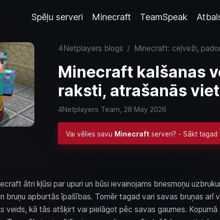
Spēļu serveri
Minecraft
TeamSpeak
Atbal
4Netplayers blogs
/
Minecraft: ceļveži, pado
Minecraft kalšanas ve
raksti, atrašanās vie
4Netplayers Team,
28 May 2026
Vai vēlies savu
Minecraft
serveri? - Sākt tagad
craft ātri kļūsi par upuri un būsi ievainojams briesmoņu uzbruk
a un bruņu apburtās īpašības. Tomēr tagad vari savas bruņas arī 
lisks veids, kā tās atšķirt vai pielāgot pēc savas gaumes. Kopumā