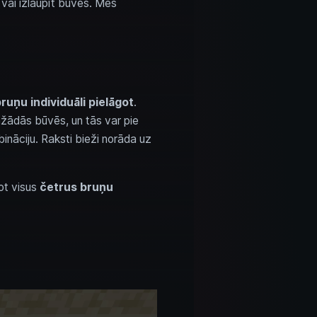
 vai izlaupīt būves. Mēs
ruņu individuāli pielāgot
.
žādās būvēs, un tās var pie
bināciju. Raksti bieži norāda uz
got visus
četrus bruņu