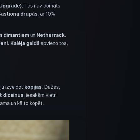
 Upgrade)
. Tas nav domāts
Bastiona drupās
, ar 10%
m dimantiem
un
Netherrack
.
ieni
.
Kalēja galdā
apvieno tos,
ēju izveidot
kopijas
. Dažas,
t dizainus
, iesakām vietni
odama un kā to kopēt.