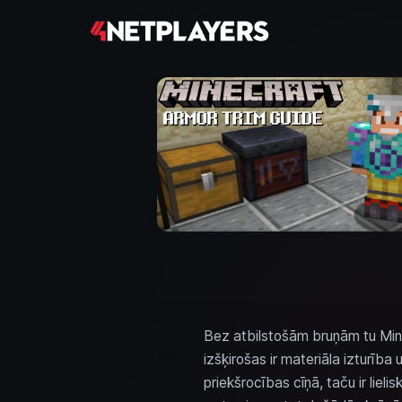
Bez atbilstošām bruņām tu Mine
izšķirošas ir materiāla izturīb
priekšrocības cīņā, taču ir lie