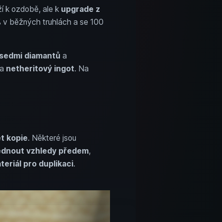
ží k ozdobě, ale k
upgrade z
 v běžných truhlách a se 100
sedmi diamantů
a
a
netheritový ingot
. Na
t kopie
. Některé jsou
édnout vzhledy předem
,
teriál pro duplikaci
.