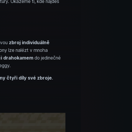
tury. Ukážeme ti, kde najdeš
svou
zbroj individuálně
lony lze nalézt v mnoha
či drahokamem
do jedinečné
eggy.
y čtyři díly své zbroje
.