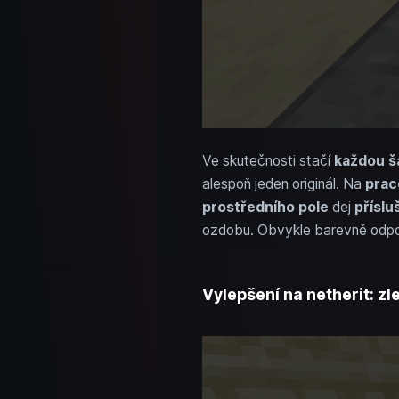
Ve skutečnosti stačí
každou ša
alespoň jeden originál. Na
prac
prostředního pole
dej
příslu
ozdobu. Obvykle barevně odpo
Vylepšení na netherit: z