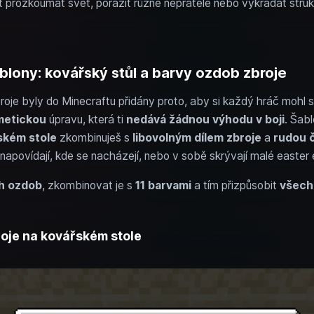
 prozkoumat svět, porazit různé nepřátele nebo vykrádat struk
blony: kovářský stůl a barvy ozdob zbroje
oje byly do Minecraftu přidány proto, aby si každý hráč mohl 
metickou
úpravu, která ti
nedává žádnou výhodu v boji
. Šab
ském stole
zkombinuješ s
libovolným dílem zbroje
a
rudou 
napovídají, kde se nacházejí, nebo v sobě skrývají malé easter 
h ozdob
, zkombinovat je s
11 barvami
a tím přizpůsobit
všechn
oje na kovářském stole