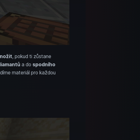
nožit
, pokud ti zůstane
iamantů
a do
spodního
ádíme materiál pro každou