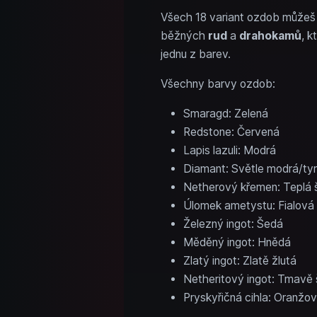
Všech 18 variant ozdob můžeš
běžných
rud
a
drahokamů
, k
jednu z barev.
Všechny barvy ozdob:
Smaragd: Zelená
Redstone: Červená
Lapis lazuli: Modrá
Diamant: Světle modrá/ty
Netherový křemen: Teplá 
Úlomek ametystu: Fialová
Železný ingot: Šedá
Měděný ingot: Hnědá
Zlatý ingot: Zlatě žlutá
Netheritový ingot: Tmavě 
Pryskyřičná cihla: Oranžo