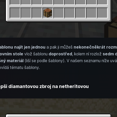
blonu najít jen jednou
a pak ji můžeš
nekonečněkrát rozm
ovním stole
vlož šablonu
doprostřed
, kolem ní rozlož
sedm d
šný materiál
(liší se podle šablony). V našem seznamu níže uv
vídá tématu šablony.
lepši diamantovou zbroj na netheritovou