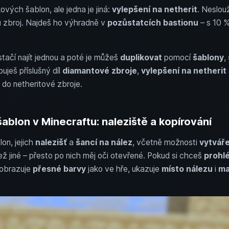
ových šablon, ale jedna je jiná:
vylepšení na netherit
. Neslou
u
zbroj. Najdeš ho výhradně v
pozůstatcích bastionu
– s 10 %
stačí najít jednou a poté je můžeš
duplikovat
pomocí
šablony
,
buješ příslušný díl
diamantové zbroje
,
vylepšení na netherit
 do netheritové zbroje.
ablon v Minecraftu: naleziště a kopírování
on, jejich
nalezišť
a
šancí na nález
, včetně možnosti
vytváře
ež jiné – přesto po nich měj oči otevřené. Pokud si chceš
prohl
Zobrazuje
přesné barvy
jako ve hře, ukazuje
místo nálezu
i
ma