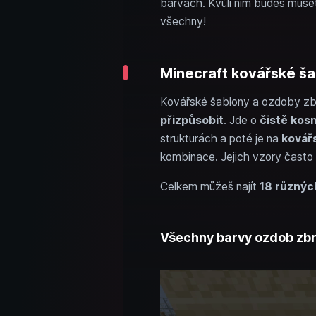
barvách. Kvůli nim budeš muset
všechny!
Minecraft kovářské ša
Kovářské šablony a ozdoby zbr
přizpůsobit
. Jde o
čistě kos
strukturách a poté je na
kovář
kombinace. Jejich vzory často 
Celkem můžeš najít
18 různýc
Všechny barvy ozdob zbr