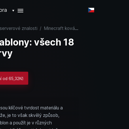
ora
▼
 serverové znalosti
/
Minecraft kovářské šablony: všech 18 vzorů, naleziště a barvy
ablony: všech 18
rvy
ní od 65,32Kč
jsou klíčové tvrdost materiálu a
že, je to však skvělý způsob,
ablon a použít je v různých