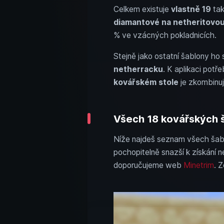
Celkem existuje
vlastně 19
tak
diamantové na netheritovo
% ve vzácných pokladnicích.
Stejně jako ostatní šablony ho 
netherracku
. K aplikaci potře
kovářském stole
je zkombinuj
Všech 18 kovářských š
Níže najdeš seznam všech šabl
pochopitelně snazší k získání n
doporučujeme web
Minetrim
. 