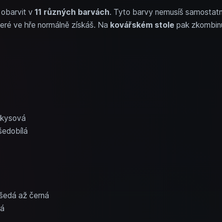
 obarvit v
11 různých barvách
. Tyto barvy nemusíš samostatn
teré ve hře normálně získáš. Na
kovářském stole
pak zkombinuj
rkysová
šedobílá
šedá až černá
vá