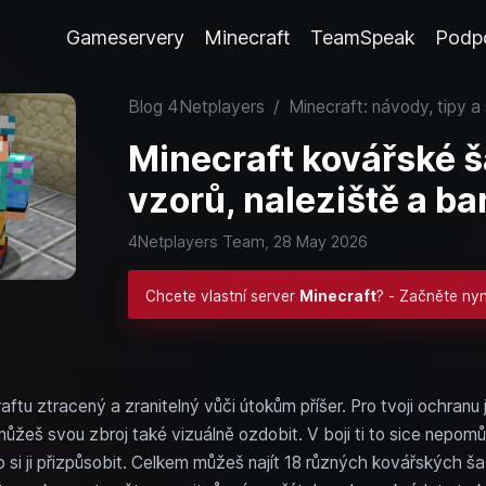
Gameservery
Minecraft
TeamSpeak
Podp
Blog 4Netplayers
/
Minecraft: návody, tipy a
Minecraft kovářské š
vzorů, naleziště a ba
4Netplayers Team,
28 May 2026
Chcete vlastní server
Minecraft
? - Začněte ny
aftu ztracený a zranitelný vůči útokům příšer. Pro tvoji ochranu 
ůžeš svou zbroj také vizuálně ozdobit. V boji ti to sice nepomů
ebo si ji přizpůsobit. Celkem můžeš najít 18 různých kovářských š