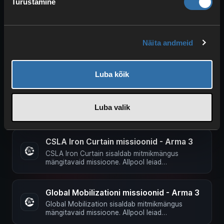
Turustamine
Community Based Addons ). …
Arma 3 vanillamissioonid
Arma 3 saadaolevate missioonide loend. Vasak
Näita andmeid
nimi on failinimi ilma laiendita, nagu see lisatakse
faili …
Luba kõik
Arma 3: kohandatud raskusastme
seadistamine
Arma 3-l on 4 raskusastet, millest ühe saad
Luba valik
individuaalselt kohandada. Järgnevalt näitame
sulle, kuidas kohandada …
CSLA Iron Curtain missioonid - Arma 3
CSLA Iron Curtain sisaldab mitmikmängus
mängitavaid missioone. Allpool leiad
missioonifailide nimed, et neid meie juures …
Global Mobilizationi missioonid - Arma 3
Global Mobilization sisaldab mitmikmängus
mängitavaid missioone. Allpool leiad
missioonifailide nimed, et neid meie …