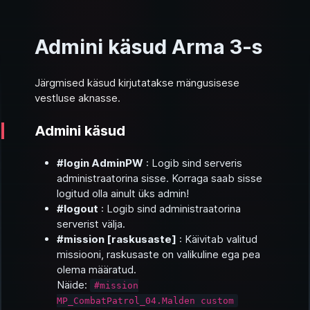
Admini käsud Arma 3-s
Järgmised käsud kirjutatakse mängusisese
vestluse aknasse.
Admini käsud
#login AdminPW
: Logib sind serveris
administraatorina sisse. Korraga saab sisse
logitud olla ainult üks admin!
#logout
: Logib sind administraatorina
serverist välja.
#mission
[raskusaste]
: Käivitab valitud
missiooni, raskusaste on valikuline ega pea
olema määratud.
Näide:
#mission
MP_CombatPatrol_04.Malden custom