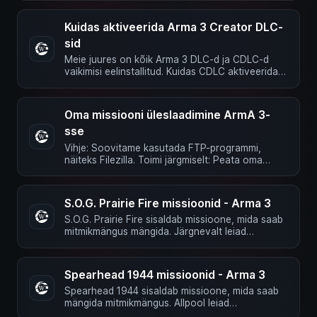
Kuidas aktiveerida Arma 3 Creator DLC-
sid
Meie juures on kõik Arma 3 DLC-d ja CDLC-d
vaikimisi eelinstallitud. Kuidas CDLC aktiveerida
Creator DLC-d ehk lühidalt …
Oma missiooni üleslaadimine ArmA 3-
sse
Vihje: Soovitame kasutada FTP-programmi,
näiteks Filezilla. Toimi järgmiselt: Peata oma
server. Sinu serveri olek peab …
S.O.G. Prairie Fire missioonid - Arma 3
S.O.G. Prairie Fire sisaldab missioone, mida saab
mitmikmängus mängida. Järgnevalt leiad
missioonifailide nimed, et …
Spearhead 1944 missioonid - Arma 3
Spearhead 1944 sisaldab missioone, mida saab
mängida mitmikmängus. Allpool leiad
missioonifailide nimed, et neid meie …