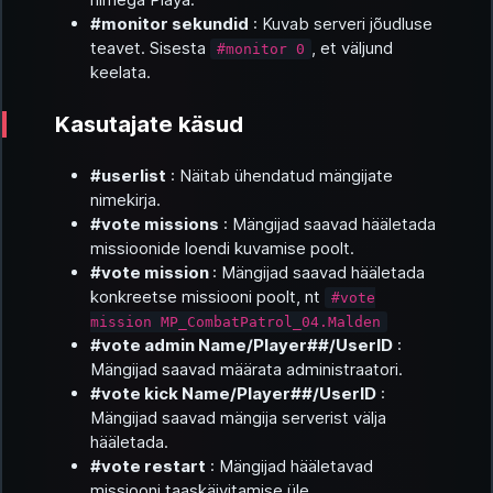
#monitor sekundid
: Kuvab serveri jõudluse
teavet. Sisesta
, et väljund
#monitor 0
keelata.
Kasutajate käsud
#userlist
: Näitab ühendatud mängijate
nimekirja.
#vote missions
: Mängijad saavad hääletada
missioonide loendi kuvamise poolt.
#vote mission
: Mängijad saavad hääletada
konkreetse missiooni poolt, nt
#vote
mission MP_CombatPatrol_04.Malden
#vote admin Name/Player##/UserID
:
Mängijad saavad määrata administraatori.
#vote kick Name/Player##/UserID
:
Mängijad saavad mängija serverist välja
hääletada.
#vote restart
: Mängijad hääletavad
missiooni taaskäivitamise üle.