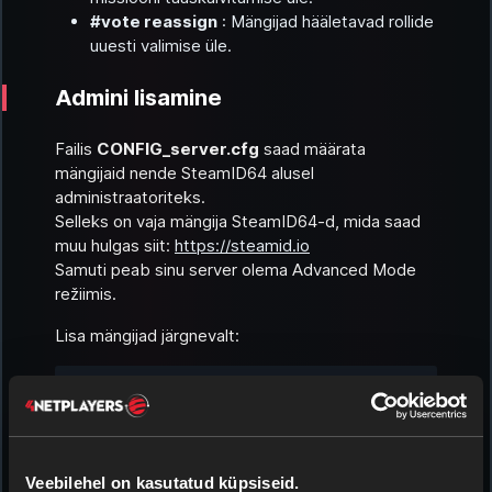
#vote reassign
: Mängijad hääletavad rollide
uuesti valimise üle.
Admini lisamine
Failis
CONFIG_server.cfg
saad määrata
mängijaid nende SteamID64 alusel
administraatoriteks.
Selleks on vaja mängija SteamID64-d, mida saad
muu hulgas siit:
https://steamid.io
Samuti peab sinu server olema
Advanced Mode
režiimis.
Lisa mängijad järgnevalt:
admins
[]
=
Copy
{
"SteamdID64"
,
"SteamdID64"
,
"SteamdID64"
,
Veebilehel on kasutatud küpsiseid.
}
;