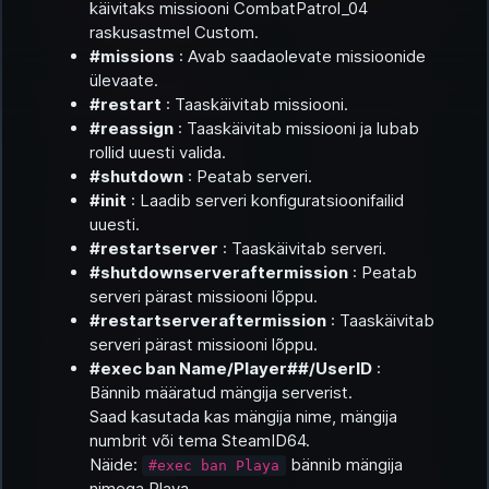
käivitaks missiooni CombatPatrol_04
raskusastmel Custom.
#missions
: Avab saadaolevate missioonide
ülevaate.
#restart
: Taaskäivitab missiooni.
#reassign
: Taaskäivitab missiooni ja lubab
rollid uuesti valida.
#shutdown
: Peatab serveri.
#init
: Laadib serveri konfiguratsioonifailid
uuesti.
#restartserver
: Taaskäivitab serveri.
#shutdownserveraftermission
: Peatab
serveri pärast missiooni lõppu.
#restartserveraftermission
: Taaskäivitab
serveri pärast missiooni lõppu.
#exec ban Name/Player##/UserID
:
Bännib määratud mängija serverist.
Saad kasutada kas mängija nime, mängija
numbrit või tema SteamID64.
Näide:
bännib mängija
#exec ban Playa
nimega Playa.