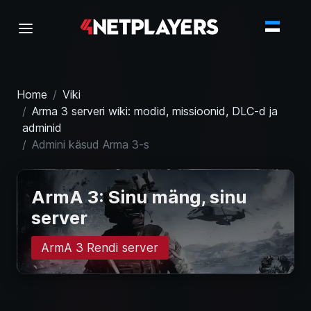
Home
Viki
Arma 3 serveri wiki: modid, missioonid, DLC-d ja
adminid
Admini käsud Arma 3-s
ArmA 3: Sinu mäng, sinu
server
ArmA 3 Rendi server