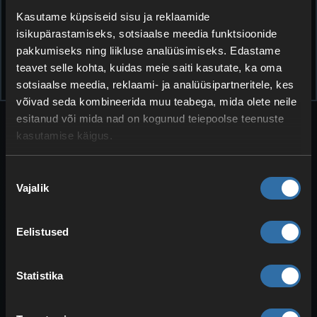
Kasutame küpsiseid sisu ja reklaamide
Seejärel saad mängusiseselt käsuga
#login
ilma
isikupärastamiseks, sotsiaalse meedia funktsioonide
parooli sisestamata serverisse administraatorina
pakkumiseks ning liikluse analüüsimiseks. Edastame
sisse logida.
teavet selle kohta, kuidas meie saiti kasutate, ka oma
sotsiaalse meedia, reklaami- ja analüüsipartneritele, kes
võivad seda kombineerida muu teabega, mida olete neile
esitanud või mida nad on kogunud teiepoolse teenuste
kasutamise käigus.
Nõusoleku
Vajalik
valik
Veel artikleid teemal ArmA 3
Eelistused
Statistika
Arma 3 modide installimine
Selleks vajame WorkshopID-d. Selle saab lingist
välja lugeda. Näiteks kasutame modi CBA (