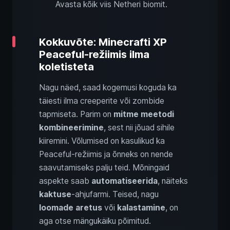
Avasta kõik viis Netheri biomit.
Kokkuvõte: Minecrafti XP
Peaceful‑režiimis ilma
koletisteta
Nagu näed, saad kogemusi koguda ka
täiesti ilma creeperite või zombide
tapmiseta. Parim on
mitme meetodi
kombineerimine
, sest nii jõuad sihile
kiiremini. Võlumised on kasulikud ka
Peaceful‑režiimis ja õnneks on nende
saavutamiseks palju teid. Mõningaid
aspekte saab
automatiseerida
, näiteks
kaktuse
‑ahjufarmi. Teised, nagu
loomade aretus
või
kalastamine
, on
aga otse mängukäiku põimitud.