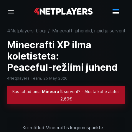
4Netplayersi blogi
/
Minecraft: juhendid, nipid ja serverite
Minecrafti XP ilma
koletisteta:
Peaceful‑režiimi juhend
4Netplayers Team,
25 May 2026
Kas tahad oma
Minecraft
serverit? - Alusta kohe alates
2,69€
Kui mõtled Minecraftis kogemuspunkte