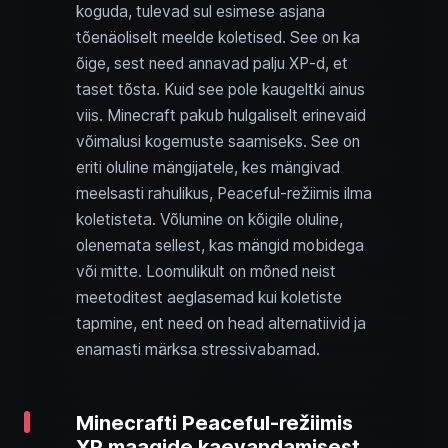
koguda, tulevad sul esimese asjana
tõenäoliselt meelde koletised. See on ka
õige, sest need annavad palju XP‑d, et
taset tõsta. Kuid see pole kaugeltki ainus
viis. Minecraft pakub hulgaliselt erinevaid
võimalusi kogemuste saamiseks. See on
eriti oluline mängijatele, kes mängivad
meelsasti rahulikus, Peaceful‑režiimis ilma
koletisteta. Võlumine on kõigile oluline,
olenemata sellest, kas mängid mobidega
või mitte. Loomulikult on mõned neist
meetoditest aeglasemad kui koletiste
tapmine, ent need on head alternatiivid ja
enamasti märksa stressivabamad.
Minecrafti Peaceful‑režiimis
XP maagide kaevandamisest