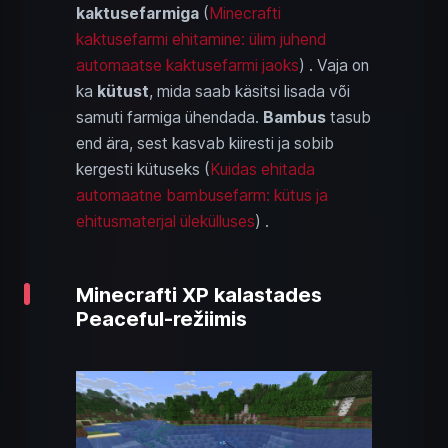
kaktusefarmiga
(
Minecrafti
kaktusefarmi ehitamine: ülim juhend
automaatse kaktusefarmi jaoks
) . Vaja on
ka
kütust
, mida saab käsitsi lisada või
samuti farmiga ühendada.
Bambus
tasub
end ära, sest kasvab kiiresti ja sobib
kergesti kütuseks (
Kuidas ehitada
automaatne bambusefarm: kütus ja
ehitusmaterjal ülekülluses
) .
Minecrafti XP kalastades
Peaceful‑režiimis