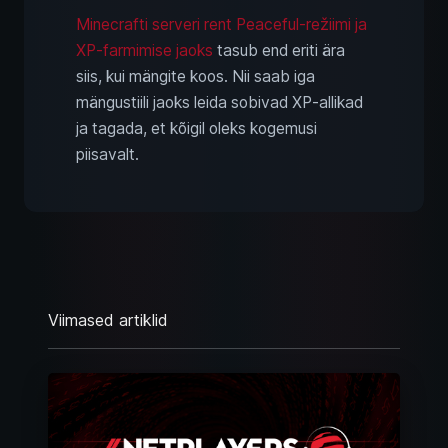
Minecrafti serveri rent Peaceful‑režiimi ja
XP‑farmimise jaoks
tasub end eriti ära
siis, kui mängite koos. Nii saab iga
mängustiili jaoks leida sobivad XP‑allikad
ja tagada, et kõigil oleks kogemusi
piisavalt.
Viimased artiklid