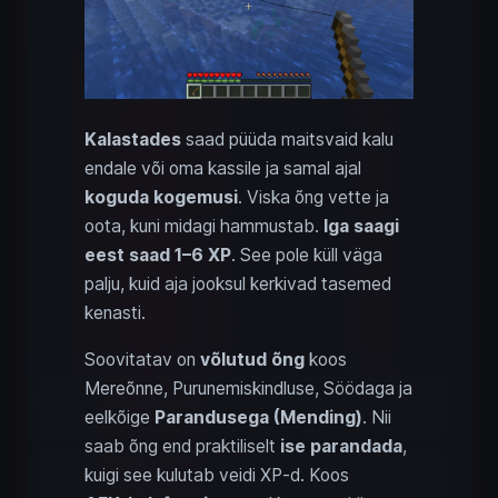
Kalastades
saad püüda maitsvaid kalu
endale või oma kassile ja samal ajal
koguda kogemusi
. Viska õng vette ja
oota, kuni midagi hammustab.
Iga saagi
eest saad 1–6 XP
. See pole küll väga
palju, kuid aja jooksul kerkivad tasemed
kenasti.
Soovitatav on
võlutud õng
koos
Mereõnne, Purunemiskindluse, Söödaga ja
eelkõige
Parandusega (Mending)
. Nii
saab õng end praktiliselt
ise parandada
,
kuigi see kulutab veidi XP‑d. Koos