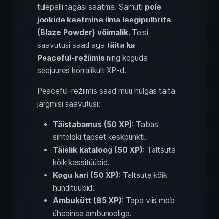
tulepalli tagasi saatma. Samuti
pole
jookide keetmine ilma leegipulbrita
(Blaze Powder) võimalik
. Teisi
saavutusi saad aga
täita ka
Peaceful‑režiimis
ning koguda
seejuures korralikult XP‑d.
Peaceful‑režiimis saad muu hulgas täita
järgmisi saavutusi:
Täistabamus (50 XP)
: Tabas
sihtploki täpset keskpunkti.
Täielik kataloog (50 XP)
: Taltsuta
kõik kassitüübid.
Kogu kari (50 XP)
: Taltsuta kõik
hunditüübid.
Ambukütt (85 XP)
: Tapa viis mobi
üheainsa ambunooliga.