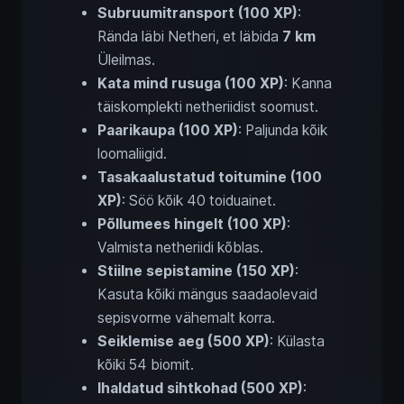
Subruumitransport (100 XP)
:
Rända läbi Netheri, et läbida
7 km
Üleilmas.
Kata mind rusuga (100 XP)
: Kanna
täiskomplekti netheriidist soomust.
Paarikaupa (100 XP)
: Paljunda kõik
loomaliigid.
Tasakaalustatud toitumine (100
XP)
: Söö kõik 40 toiduainet.
Põllumees hingelt (100 XP)
:
Valmista netheriidi kõblas.
Stiilne sepistamine (150 XP)
:
Kasuta kõiki mängus saadaolevaid
sepisvorme vähemalt korra.
Seiklemise aeg (500 XP)
: Külasta
kõiki 54 biomit.
Ihaldatud sihtkohad (500 XP)
: