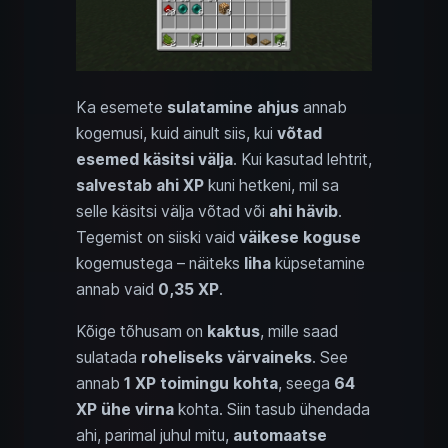
Ka esemete
sulatamine ahjus
annab
kogemusi, kuid ainult siis, kui
võtad
esemed käsitsi välja
. Kui kasutad lehtrit,
salvestab ahi XP
kuni hetkeni, mil sa
selle käsitsi välja võtad või
ahi hävib
.
Tegemist on siiski vaid
väikese koguse
kogemustega – näiteks
liha
küpsetamine
annab vaid
0,35 XP
.
Kõige tõhusam on
kaktus
, mille saad
sulatada
roheliseks värvaineks
. See
annab
1 XP toimingu kohta
, seega
64
XP ühe virna
kohta. Siin tasub ühendada
ahi, parimal juhul mitu,
automaatse