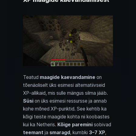
Teatud
maagide kaevandamine
on
tõenäoliselt üks esimesi alternatiivseid
XP‑allikaid, mis sulle mängus silma jääb.
Süsi
on üks esimesi ressursse ja annab
kohe mõned XP‑punktid. See kehtib ka
kõigi teiste maagide kohta nii koobastes
kui ka Netheris.
Kõige paremini
sobivad
teemant
ja
smaragd
, kumbki
3–7 XP
,