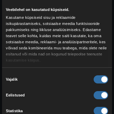
Veebilehel on kasutatud küpsiseid.
Loomade aretus
on Minecraftis oluline,
Kasutame küpsiseid sisu ja reklaamide
et koguda tähtsaid ressursse taaskäitluse
isikupärastamiseks, sotsiaalse meedia funktsioonide
pakkumiseks ning liikluse analüüsimiseks. Edastame
teel. Iga
kahe looma paaritamise
eest
teavet selle kohta, kuidas meie saiti kasutate, ka oma
saad lisaks väikese koguse kogemusi.
sotsiaalse meedia, reklaami- ja analüüsipartneritele, kes
Kogus on sarnane kalastamisele,
1–7 XP
võivad seda kombineerida muu teabega, mida olete neile
iga aretatud looma kohta
. Seda saab
esitanud või mida nad on kogunud teiepoolse teenuste
teha kõigi loomadega, ent soovitame
kasutamise käigus.
kanu
koos süsteemiga, mis võimaldab
muni
tõhusalt
koguda
. Kuigi munade
Nõusoleku
katki viskamine
ei anna kogemusi
,
Vajalik
valik
annab
kanade tapmine
samuti XP‑d. Nii
saad aretuse ja munade abil üha rohkem
Eelistused
kanu tekitada ja seeläbi veel rohkem
XP‑d koguda. Veidi morbiidne, kuid
teostatav.
Statistika