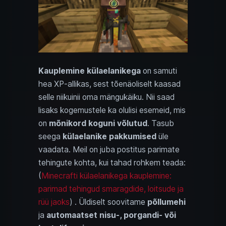
Kauplemine külaelanikega
on samuti
hea XP‑allikas, sest tõenäoliselt kaasad
selle niikuinii oma mängukäiku. Nii saad
lisaks kogemustele ka olulisi esemeid, mis
on
mõnikord koguni võlutud
. Tasub
seega
külaelanike pakkumised
üle
vaadata. Meil on juba postitus parimate
tehingute kohta, kui tahad rohkem teada:
(
Minecrafti külaelanikega kauplemine:
parimad tehingud smaragdide, loitsude ja
rüü jaoks
) . Üldiselt soovitame
põllumehi
ja
automaatset nisu-, porgandi- või