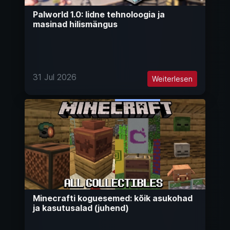
Palworld 1.0: Iidne tehnoloogia ja
masinad hilismängus
31 Jul 2026
Weiterlesen
Minecrafti koguesemed: kõik asukohad
ja kasutusalad (juhend)