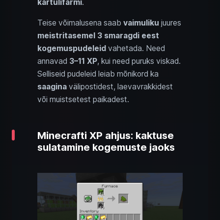
kartulifarmi
.
Teise võimalusena saab
vaimuliku
juures
meistritasemel
3 smaragdi eest
kogemuspudeleid
vahetada. Need
annavad
3–11 XP
, kui need puruks viskad.
Selliseid pudeleid leiab mõnikord ka
saagina
välipostidest, laevavrakkidest
või muistsetest paikadest.
Minecrafti XP ahjus: kaktuse
sulatamine kogemuste jaoks