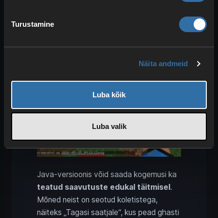
Turustamine
Minecrafti Peaceful‑režiimis
XP saavutustest ja
väljakutsetest
Näita andmeid
Luba kõik
Luba valik
Java‑versioonis võid saada kogemusi ka
teatud saavutuste edukal täitmisel
.
Mõned neist on seotud koletistega,
näiteks „Tagasi saatjale“, kus pead ghasti