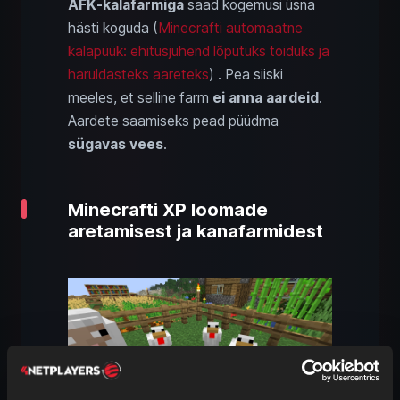
AFK‑kalafarmiga
saad kogemusi üsna
hästi koguda (
Minecrafti automaatne
kalapüük: ehitusjuhend lõputuks toiduks ja
haruldasteks aareteks
) . Pea siiski
meeles, et selline farm
ei anna aardeid
.
Aardete saamiseks pead püüdma
sügavas vees
.
Minecrafti XP loomade
aretamisest ja kanafarmidest