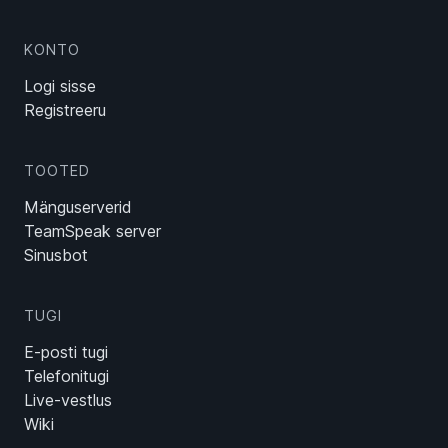
KONTO
Logi sisse
Registreeru
TOOTED
Mänguserverid
TeamSpeak server
Sinusbot
TUGI
E-posti tugi
Telefonitugi
Live-vestlus
Wiki