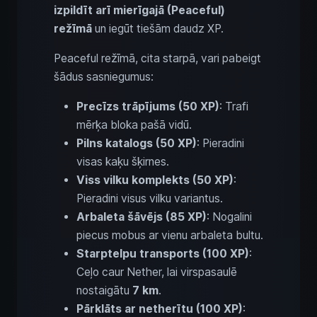
izpildīt arī mierīgajā (Peaceful)
režīmā
un iegūt tiešām daudz XP.
Peaceful režīmā, cita starpā, vari pabeigt
šādus sasniegumus:
Precīzs trāpījums (50 XP)
: Trafi
mērķa bloka pašā vidū.
Pilns katalogs (50 XP)
: Pieradini
visas kaķu šķirnes.
Viss vilku komplekts (50 XP)
:
Pieradini visus vilku variantus.
Arbaleta šāvējs (85 XP)
: Nogalini
piecus mobus ar vienu arbaleta bultu.
Starptelpu transports (100 XP)
:
Ceļo caur Nether, lai virspasaulē
nostaigātu
7 km
.
Pārklāts ar netherītu (100 XP)
: