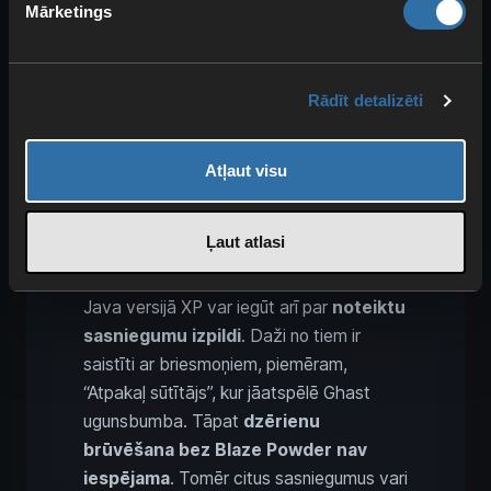
no sasniegumiem un
Mārketings
izaicinājumiem
Rādīt detalizēti
Atļaut visu
Ļaut atlasi
Java versijā XP var iegūt arī par
noteiktu
sasniegumu izpildi
. Daži no tiem ir
saistīti ar briesmoņiem, piemēram,
“Atpakaļ sūtītājs”, kur jāatspēlē Ghast
ugunsbumba. Tāpat
dzērienu
brūvēšana bez Blaze Powder nav
iespējama
. Tomēr citus sasniegumus vari