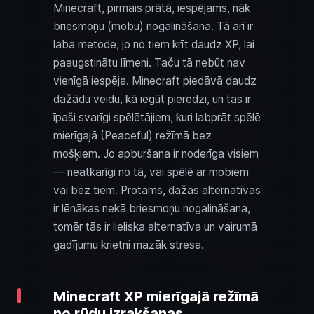
Minecraft, pirmais prātā, iespējams, nāk
briesmoņu (mobu) nogalināšana. Tā arī ir
laba metode, jo no tiem krīt daudz XP, lai
paaugstinātu līmeni. Taču tā nebūt nav
vienīgā iespēja. Minecraft piedāvā daudz
dažādu veidu, kā iegūt pieredzi, un tas ir
īpaši svarīgi spēlētājiem, kuri labprāt spēlē
mierīgajā (Peaceful) režīmā bez
mošķiem. Jo apburšana ir noderīga visiem
— neatkarīgi no tā, vai spēlē ar mobiem
vai bez tiem. Protams, dažas alternatīvas
ir lēnākas nekā briesmoņu nogalināšana,
tomēr tās ir lieliska alternatīva un vairumā
gadījumu krietni mazāk stresa.
Minecraft XP mierīgajā režīmā
no rūdu izrakšanas