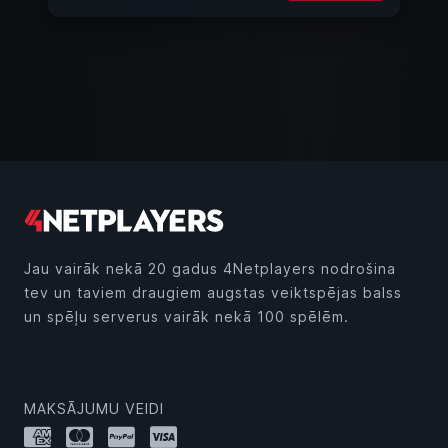
Jau vairāk nekā 20 gadus 4Netplayers nodrošina
tev un taviem draugiem augstas veiktspējas balss
un spēļu serverus vairāk nekā 100 spēlēm.
MAKSĀJUMU VEIDI