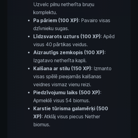
Uzvelc pilnu netherīta bruņu
komplektu.
Pa pāriem (100 XP)
: Pavairo visas
dzīvnieku sugas.
Līdzsvarots uzturs (100 XP)
: Apēd
visus 40 pārtikas veidus.
Aizrautīgs zemkopis (100 XP)
:
Izgatavo netherīta kapli.
Kalšana ar stilu (150 XP)
: Izmanto
visas spēlē pieejamās kalšanas
veidnes vismaz vienu reizi.
Piedzīvojumu laiks (500 XP)
:
Apmeklē visus 54 biomus.
Karstie tūrisma galamērķi (500
XP)
: Atklāj visus piecus Nether
biomus.