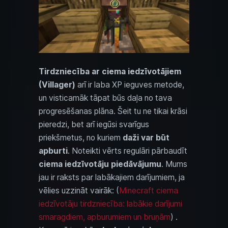
Tirdzniecība ar ciema iedzīvotājiem
(Villager)
arī ir laba XP ieguves metode,
un visticamāk tāpat būs daļa no tava
progresēšanas plāna. Šeit tu ne tikai krāsi
pieredzi, bet arī iegūsi svarīgus
priekšmetus, no kuriem
daži var būt
apburti
. Noteikti vērts regulāri pārbaudīt
ciema iedzīvotāju piedāvājumu
. Mums
jau ir raksts par labākajiem darījumiem, ja
vēlies uzzināt vairāk: (
Minecraft ciema
iedzīvotāju tirdzniecība: labākie darījumi
smaragdiem, apburumiem un bruņām
) .