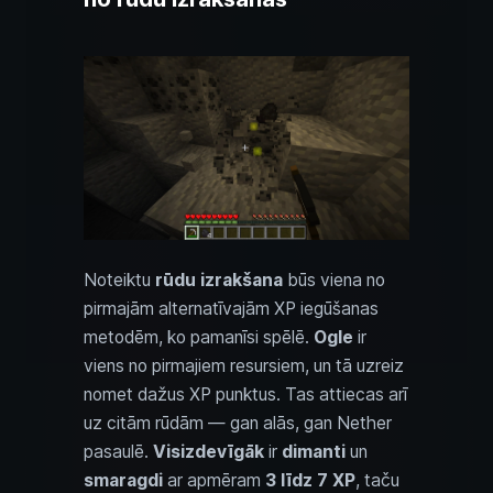
Noteiktu
rūdu izrakšana
būs viena no
pirmajām alternatīvajām XP iegūšanas
metodēm, ko pamanīsi spēlē.
Ogle
ir
viens no pirmajiem resursiem, un tā uzreiz
nomet dažus XP punktus. Tas attiecas arī
uz citām rūdām — gan alās, gan Nether
pasaulē.
Visizdevīgāk
ir
dimanti
un
smaragdi
ar apmēram
3 līdz 7 XP
, taču