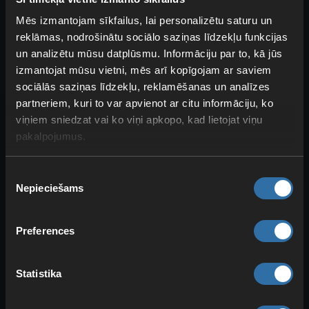
Mēs izmantojam sīkfailus, lai personalizētu saturu un
Dzīvnieku audzēšana
Minecraft ir
reklāmas, nodrošinātu sociālo saziņas līdzekļu funkcijas
svarīga, lai atjaunojami iegūtu resursus.
un analizētu mūsu datplūsmu. Informāciju par to, kā jūs
Pie
katras pārošanas
saņemsi nelielu XP
izmantojat mūsu vietni, mēs arī kopīgojam ar saviem
daudzumu — līdzīgi kā makšķerējot,
sociālās saziņas līdzekļu, reklamēšanas un analīzes
apmēram
1 līdz 7 XP par katru
partneriem, kuri to var apvienot ar citu informāciju, ko
izaudzēto dzīvnieku
. To vari darīt ar
viņiem sniedzat vai ko viņi apkopo, kad lietojat viņu
jebkuru dzīvnieku, taču mēs iesakām
pakalpojumus.
vistas
kopā ar iespēju
efektīvi savākt
olas
. Kaut arī olu sišana
nedod XP
,
vistu
Piekrišanas
Nepieciešams
nokaušana
XP dod. Tādējādi, pavairojot
izvēle
un izmantojot olas, vari audzēt vistu
skaitu un iegūt arvien vairāk XP. Nedaudz
Preferences
makabri, bet strādā.
Statistika
Minecraft XP mierīgajā režīmā