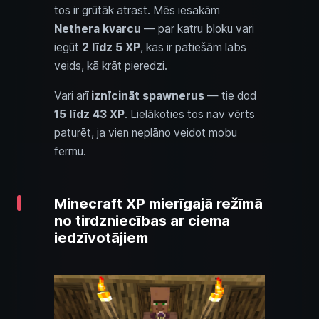
tos ir grūtāk atrast. Mēs iesakām
Nethera kvarcu
— par katru bloku vari
iegūt
2 līdz 5 XP
, kas ir patiešām labs
veids, kā krāt pieredzi.
Vari arī
iznīcināt spawnerus
— tie dod
15 līdz 43 XP
. Lielākoties tos nav vērts
paturēt, ja vien neplāno veidot mobu
fermu.
Minecraft XP mierīgajā režīmā
no tirdzniecības ar ciema
iedzīvotājiem