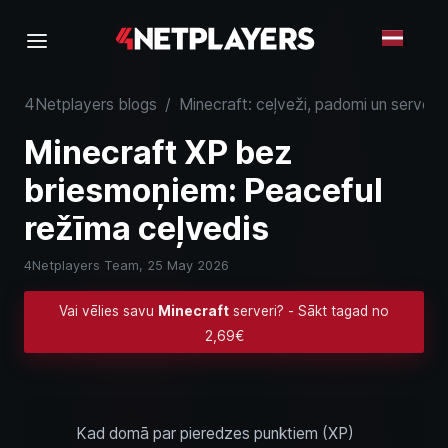
4Netplayers blogs
/
Minecraft: ceļveži, padomi un serveru
Minecraft XP bez
briesmoņiem: Peaceful
režīma ceļvedis
4Netplayers Team,
25 May 2026
Vai vēlies savu
Minecraft
serveri? - Sākt tagad no
2,69€
Kad domā par pieredzes punktiem (XP)