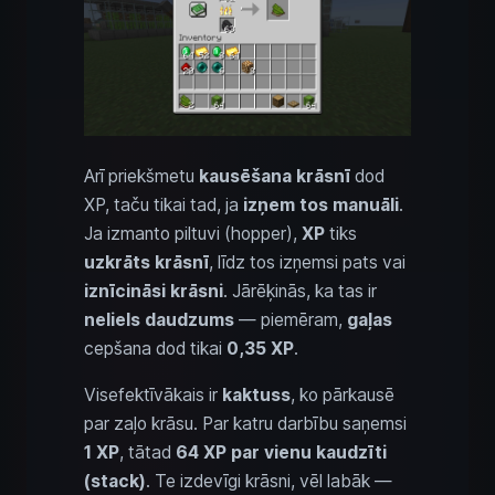
Arī priekšmetu
kausēšana krāsnī
dod
XP, taču tikai tad, ja
izņem tos manuāli
.
Ja izmanto piltuvi (hopper),
XP
tiks
uzkrāts krāsnī
, līdz tos izņemsi pats vai
iznīcināsi krāsni
. Jārēķinās, ka tas ir
neliels daudzums
— piemēram,
gaļas
cepšana dod tikai
0,35 XP
.
Visefektīvākais ir
kaktuss
, ko pārkausē
par zaļo krāsu. Par katru darbību saņemsi
1 XP
, tātad
64 XP par vienu kaudzīti
(stack)
. Te izdevīgi krāsni, vēl labāk —