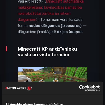
vari ērti krāt XP (
Minecraft automātiskā
makšķerēšana: būvniecības pamācība
neierobežotai pārtikai un retiem
dārgumiem
) . Tomēr ņem vērā, ka šāda
ferma
nedod dārgumus (treasures)
—
dārgumiem jāmakšķerē
dziļos ūdeņos
.
Minecraft XP ar dzīvnieku
vaislu un vistu fermām
Šī tīmekļa vietne izmanto sīkfailus