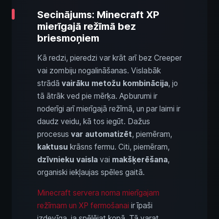
Secinājums: Minecraft XP
mierīgajā režīmā bez
briesmoņiem
Kā redzi, pieredzi var krāt arī bez Creeper
vai zombiju nogalināšanas. Vislabāk
strādā
vairāku metožu kombinācija
, jo
tā ātrāk ved pie mērķa. Apburumi ir
noderīgi arī mierīgajā režīmā, un par laimi ir
daudz veidu, kā tos iegūt. Dažus
procesus
var automatizēt
, piemēram,
kaktusu
krāsns fermu. Citi, piemēram,
dzīvnieku vaisla
vai
makšķerēšana
,
organiski iekļaujas spēles gaitā.
Minecraft servera noma mierīgajam
režīmam un XP fermošanai
ir īpaši
izdevīga, ja spēlējat kopā. Tā varat