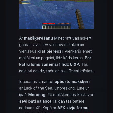
Ar
makšķerēšanu
Minecraft vari noķert
gardas zivis sev vai savam kaķim un
vienlaikus
krāt pieredzi
. Vienkārši iemet
makšķeri un pagaidi, līdz kāds ķeras.
Par
katru lomu saņemsi 1 līdz 6 XP
. Tas
nav ļoti daudz, taču ar laiku līmeņi krāsies.
Ieteicams izmantot
apburtu makšķeri
ar Luck of the Sea, Unbreaking, Lure un
īpaši
Mending
. Tā makšķere praktiski var
sevi pati salabot
, lai gan tas patērē
nedaudz XP. Kopā ar
AFK zivju fermu