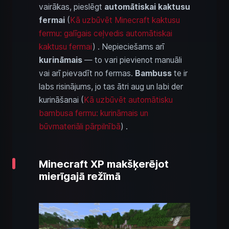
vairākas, pieslēgt
automātiskai kaktusu
fermai
(
Kā uzbūvēt Minecraft kaktusu
fermu: galīgais ceļvedis automātiskai
kaktusu fermai
) . Nepieciešams arī
kurināmais
— to vari pievienot manuāli
vai arī pievadīt no fermas.
Bambuss
te ir
labs risinājums, jo tas ātri aug un labi der
kurināšanai (
Kā uzbūvēt automātisku
bambusa fermu: kurināmais un
būvmateriāli pārpilnībā
) .
Minecraft XP makšķerējot
mierīgajā režīmā