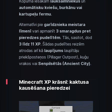
Kopumā iesakām
lauksaimniekus
un
automātisku kviešu, burkānu vai
kartupeļu fermu
.
Alternatīvi pie
garīdznieka
meistara
līmenī
vari apmainīt
3 smaragdus pret
pieredzes pudelītēm
. Tās, sasitot, dod
3 līdz 11 XP
. Šādas pudelītes reizēm
atrodas arī kā
laupījums
laupītāju
priekšposteņos (Pillager Outpost), kuģu
vrakos vai
Senpilsētās (Ancient City)
.
Minecraft XP krāsnī: kaktusa
kausēšana pieredzei