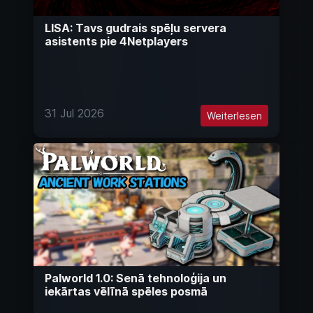
LISA: Tavs gudrais spēļu servera
asistents pie 4Netplayers
31 Jul 2026
Weiterlesen
Palworld 1.0: Senā tehnoloģija un
iekārtas vēlīnā spēles posmā