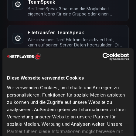
TeamSpeak
Bei TeamSpeak 3 hat man die Möglichkeit
eigenen Icons für eine Gruppe oder einen
Channel zu setzen. Hierzu geht man …
Filetransfer TeamSpeak
Wer in seinem Tarif Filetransfer aktiviert hat,
kann auf seinen Server Daten hochzuladen. Dies
macht man über den …
Manuelles Backup für TeamSpeak
Es ist leider nicht möglich, ein manuelles
Backup/Snapshot auf 4netplayers hoch, oder
Diese Webseite verwendet Cookies
von 4Netplayers herunter zu laden
Wir verwenden Cookies, um Inhalte und Anzeigen zu
Passwort festlegen in TeamSpeak
personalisieren, Funktionen für soziale Medien anbieten
Du kannst deinen TeamSpeakserver oder einen
zu können und die Zugriffe auf unsere Website zu
Channel ganz einfach mit einem Passwort
analysieren. Außerdem geben wir Informationen zu Ihrer
versehen. In jedem Fall musst Du …
Verwendung unserer Website an unsere Partner für
soziale Medien, Werbung und Analysen weiter. Unsere
Query Login bei TeamSpeak erstellen
Partner führen diese Informationen möglicherweise mit
Einen ServerQuery-Login kannst du dir ganz