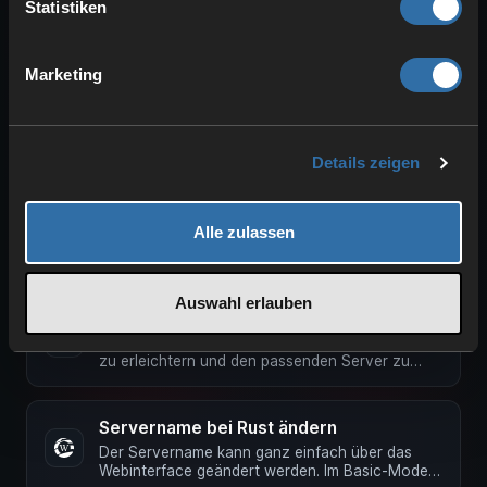
Statistiken
Hinweis: Du benötigst deine SteamID64 welche
Du unter anderem hier erhalten kannst:
https://steamid.io Im Basic-Mode …
Marketing
Savegame herunterladen für Rust
Wir beschreiben dir in diesem Artikel wie Du dein
Savegame für Rust herunterladen kannst. Tipp:
Wir empfehlen die …
Details zeigen
Savegame hochladen für Rust
Alle zulassen
Wir erklären dir wie Du dein Savegame für Rust
hochladen kannst. Tipp: Wir empfehlen die
Verwendung eines FTP Programms …
Auswahl erlauben
Server Tags hinzufügen Rust Server
Tags ermöglichen es Spielern die Serversuche
zu erleichtern und den passenden Server zu
finden. Diese kannst Du ganz …
Servername bei Rust ändern
Der Servername kann ganz einfach über das
Webinterface geändert werden. Im Basic-Mode