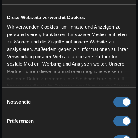
Custom Map bei Rust installieren
Als erstes lade deine Map auf einem Filehoster
wie z.B. Dropbox hoch. Wenn deine Map
Diese Webseite verwendet Cookies
hochgeladen ist klicke auf …
Wir verwenden Cookies, um Inhalte und Anzeigen zu
Direktes verbinden mit deinem Rust
personalisieren, Funktionen für soziale Medien anbieten
Server
zu können und die Zugriffe auf unsere Website zu
In Rust mit F1 die Konsole öffnen. Dort schreibst
analysieren. Außerdem geben wir Informationen zu Ihrer
du: client.connect DEINE IP:Gameport ENTER
Verwendung unserer Website an unsere Partner für
drücken und das Spiel …
soziale Medien, Werbung und Analysen weiter. Unsere
Partner führen diese Informationen möglicherweise mit
Rust Rcon Tool verwenden
weiteren Daten zusammen, die Sie ihnen bereitgestellt
Mit einem Rcon Tool hat man die Möglichkeit,
den Server zu verwalten. So kann man z.B.
haben oder die sie im Rahmen Ihrer Nutzung der Dienste
Spieler kicken, Items oder …
gesammelt haben.
Einwilligungsauswahl
Notwendig
Rust: Serverbeschreibung ändern
Im Basic Mode unter Basic Config -> Allgemeine
Einstellungen -> Serverbeschreibung Im
Präferenzen
Advanced Mode unter …
RUST: Wie werde ich Admin