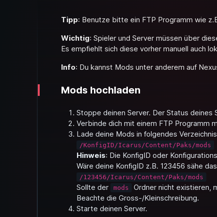
Tipp
: Benutze bitte ein FTP Programm wie z.
Wichtig
: Spieler und Server müssen über die
Es empfiehlt sich diese vorher manuell auch lok
Info
: Du kannst Mods unter anderem auf Nex
Mods hochladen
Stoppe deinen Server. Der Status deines
Verbinde dich mit einem FTP Programm 
Lade deine Mods in folgendes Verzeichnis
/KonfigID/Icarus/Content/Paks/mods
Hinweis
: Die KonfigID oder Konfiguration
Wäre deine KonfigID z.B. 123456 sähe das
/123456/Icarus/Content/Paks/mods
Sollte der
Ordner nicht existieren, 
mods
Beachte die Gross-/Kleinschreibung.
Starte deinen Server.