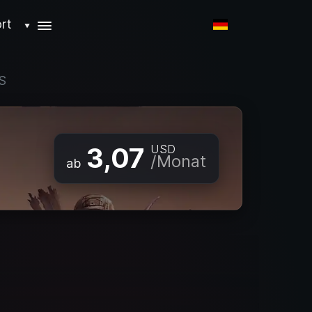
rt
▼
US
3,07
USD
/Monat
ab