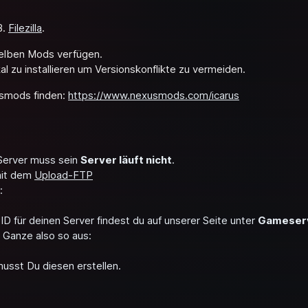
B.
Filezilla
.
selben Mods verfügen.
al zu installieren um Versionskonflikte zu vermeiden.
usmods finden:
https://www.nexusmods.com/icarus
 Server muss sein
Server läuft nicht
.
mit dem
Upload-FTP
:
sID für deinen Server findest du auf unserer Seite unter
Gameser
 Ganze also so aus:
musst Du diesen erstellen.