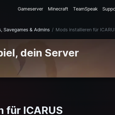
Gameserver
Minecraft
TeamSpeak
Suppo
s, Savegames & Admins
Mods installieren für ICAR
iel, dein Server
en für ICARUS