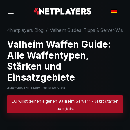
4Netplayers Blog
/
Valheim Guides, Tipps & Server-Wisse
Valheim Waffen Guide:
Alle Waffentypen,
Stärken und
Einsatzgebiete
4Netplayers Team,
30 May 2026
Du willst deinen eigenen
Valheim
Server? - Jetzt starten
ab 5,99€