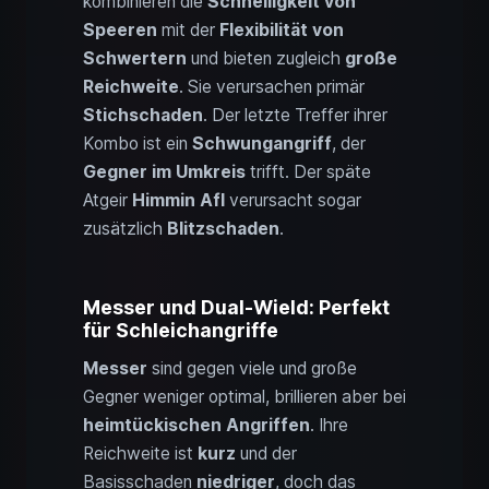
kombinieren die
Schnelligkeit von
Speeren
mit der
Flexibilität von
Schwertern
und bieten zugleich
große
Reichweite
. Sie verursachen primär
Stichschaden
. Der letzte Treffer ihrer
Kombo ist ein
Schwungangriff
, der
Gegner im Umkreis
trifft. Der späte
Atgeir
Himmin Afl
verursacht sogar
zusätzlich
Blitzschaden
.
Messer und Dual-Wield: Perfekt
für Schleichangriffe
Messer
sind gegen viele und große
Gegner weniger optimal, brillieren aber bei
heimtückischen Angriffen
. Ihre
Reichweite ist
kurz
und der
Basisschaden
niedriger
, doch das