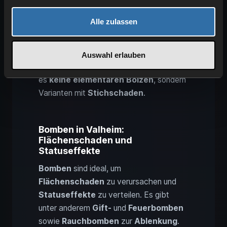
Armbrüste
sind keine direkten Upgrades
gegenüber Bögen, aber eine
präzise
Alle zulassen
Alternative
. Du musst sie nicht spannen,
sondern
mit Bolzen nachladen
. Ihre
Schüsse sind
geradlinig
und
zielgenau
,
Auswahl erlauben
der Schaden ist vergleichbar. Aktuell gibt
es
keine elementaren Bolzen
, sondern
Varianten mit
Stichschaden
.
Bomben in Valheim:
Flächenschaden und
Statuseffekte
Bomben
sind ideal, um
Flächenschaden
zu verursachen und
Statuseffekte
zu verteilen. Es gibt
unter anderem
Gift-
und
Feuerbomben
sowie
Rauchbomben
zur
Ablenkung
.