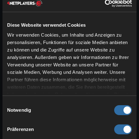
Diese Webseite verwendet Cookies
Wir verwenden Cookies, um Inhalte und Anzeigen zu
personalisieren, Funktionen für soziale Medien anbieten
zu können und die Zugriffe auf unsere Website zu
analysieren. Außerdem geben wir Informationen zu Ihrer
Tipp: Wenn du die Maus nicht selbst
Verwendung unserer Website an unsere Partner für
gedrückt halten willst, gibt es einen
soziale Medien, Werbung und Analysen weiter. Unsere
Partner führen diese Informationen möglicherweise mit
wunderbaren und einfachen Trick! Mit F3
weiteren Daten zusammen, die Sie ihnen bereitgestellt
kannst du ja dein Debug-Menü öffnen.
haben oder die sie im Rahmen Ihrer Nutzung der Dienste
Wenn du aber gleichzeitig F3 und T
gesammelt haben.
Einwilligungsauswahl
drückst, dann lädt Minecraft dein
Notwendig
Texturenpack erneut. Es erscheint das
Mojang-Logo und wenn du dann deine
Maus loslässt, sollte die Angel ohne
Präferenzen
deinen Input funktionieren!