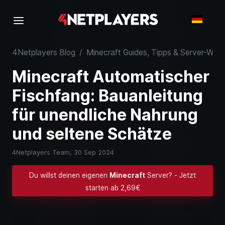
4Netplayers Blog
/
Minecraft Guides, Tipps & Server-Wiss
Minecraft Automatischer
Fischfang: Bauanleitung
für unendliche Nahrung
und seltene Schätze
4Netplayers Team,
30 Sep 2024
Du willst deinen eigenen
Minecraft
Server? - Jetzt
starten ab 2,69€