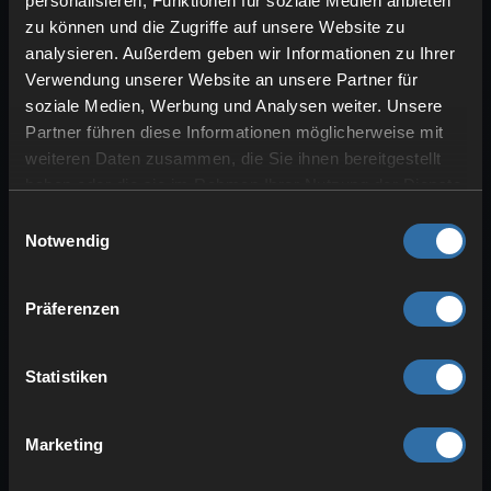
personalisieren, Funktionen für soziale Medien anbieten
zu können und die Zugriffe auf unsere Website zu
analysieren. Außerdem geben wir Informationen zu Ihrer
Verwendung unserer Website an unsere Partner für
soziale Medien, Werbung und Analysen weiter. Unsere
Diese beiden Werkbanken sind dafür
Partner führen diese Informationen möglicherweise mit
gedacht, deine Welt im Allgemeinen
weiteren Daten zusammen, die Sie ihnen bereitgestellt
schöner zu gestalten. In der
Builder’s
haben oder die sie im Rahmen Ihrer Nutzung der Dienste
Workbench
kannst du viele gesammelte
gesammelt haben.
Einwilligungsauswahl
Blöcke umwandeln
, etwa zu
Notwendig
verzierten Varianten
, zu
Treppen
und
Stufen
, aber auch zu
Türen
,
Tischen
Präferenzen
und anderen
Möbelstücken
. Die
Furniture Workbench
hingegen bietet
dir verschiedene Kategorien für
Statistiken
Dekorationen
. Du kannst Truhen,
Betten, Textilien oder auch Lichtquellen
Marketing
herstellen. Beides macht sich gut in einer
Art
Schreinerladen
, um deine Möbel