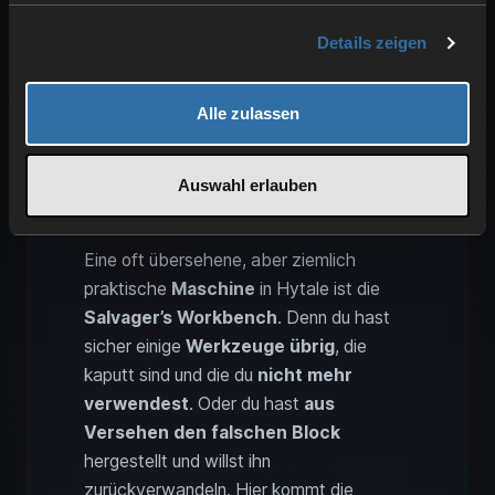
und Dekoartikel anzufertigen und dann für
Details zeigen
andere Aspekte deiner Welt zu nutzen.
Alle zulassen
Hytale Ressourcen
zurückgewinnen: Salvager’s
Auswahl erlauben
Workbench als Recycling-
Station
Eine oft übersehene, aber ziemlich
praktische
Maschine
in Hytale ist die
Salvager’s Workbench
. Denn du hast
sicher einige
Werkzeuge übrig
, die
kaputt sind und die du
nicht mehr
verwendest
. Oder du hast
aus
Versehen den falschen Block
hergestellt und willst ihn
zurückverwandeln. Hier kommt die