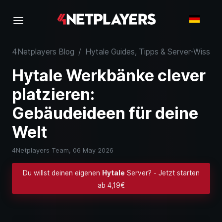
4Netplayers Blog
/
Hytale Guides, Tipps & Server-Wissen
Hytale Werkbänke clever
platzieren:
Gebäudeideen für deine
Welt
4Netplayers Team,
06 May 2026
Du willst deinen eigenen
Hytale
Server? - Jetzt starten
ab 4,19€