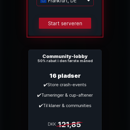
Frankfurt, DE
Indlæser...
Start serveren
Community-lobby
50% rabat i den første måned
16 pladser
✔️Store crash-events
✔️Turneringer & cup-aftener
✔️Til klaner & communities
121,85
DKK