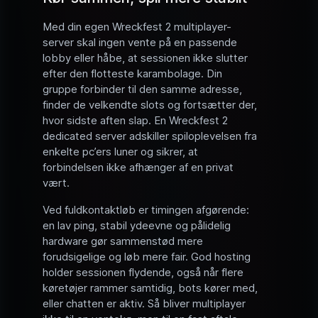
Med din egen Wreckfest 2 multiplayer-
server skal ingen vente på en passende
lobby eller håbe, at sessionen ikke slutter
efter den flotteste karambolage. Din
gruppe forbinder til den samme adresse,
finder de velkendte slots og fortsætter der,
hvor sidste aften slap. En Wreckfest 2
dedicated server adskiller spiloplevelsen fra
enkelte pc’ers luner og sikrer, at
forbindelsen ikke afhænger af en privat
vært.
Ved fuldkontaktløb er timingen afgørende:
en lav ping, stabil ydeevne og pålidelig
hardware gør sammenstød mere
forudsigelige og løb mere fair. God hosting
holder sessionen flydende, også når flere
køretøjer rammer samtidig, bots kører med,
eller chatten er aktiv. Så bliver multiplayer