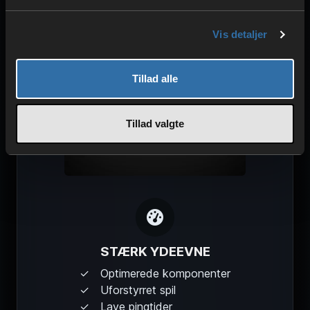
DDoS-beskyttelse
Redundant strøm
Vis detaljer
Høj stabilitet
Tillad alle
Tillad valgte
STÆRK YDEEVNE
Optimerede komponenter
Uforstyrret spil
Lave pingtider