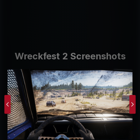
Wreckfest 2 Screenshots
Previous
Ne