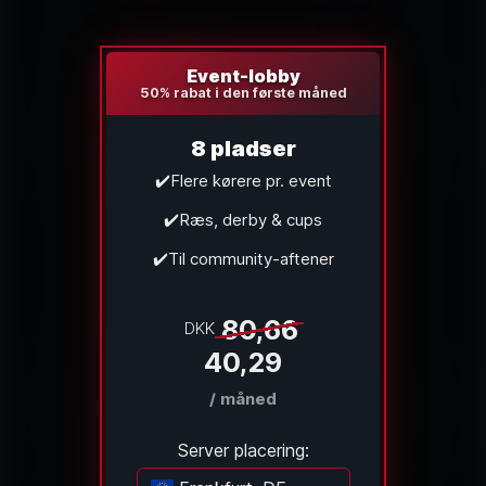
Event-lobby
50% rabat i den første måned
8 pladser
✔️Flere kørere pr. event
✔️Ræs, derby & cups
✔️Til community-aftener
80,66
DKK
40,29
/ måned
Server placering: