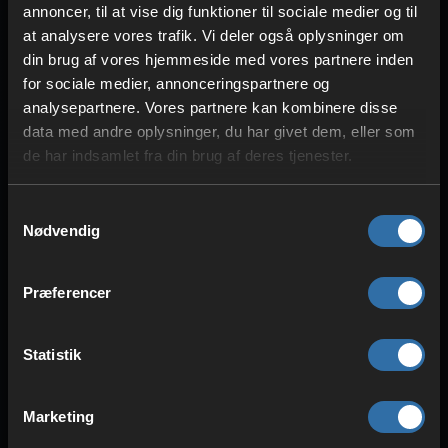
annoncer, til at vise dig funktioner til sociale medier og til
at analysere vores trafik. Vi deler også oplysninger om
din brug af vores hjemmeside med vores partnere inden
HARDWARE I HØJ KVALITET
for sociale medier, annonceringspartnere og
Intel & AMD CPU'er
analysepartnere. Vores partnere kan kombinere disse
ECC-RAM
data med andre oplysninger, du har givet dem, eller som
SSD-lagring
de har indsamlet fra din brug af deres tjenester.
Samtykkevalg
Nødvendig
Præferencer
Statistik
Marketing
SIKKERHED & BESKYTTELSE