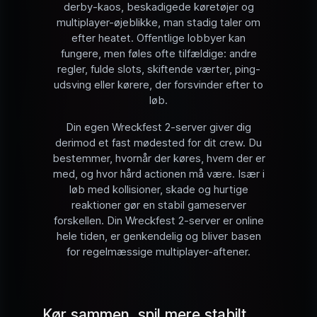
derby-kaos, beskadigede køretøjer og
multiplayer-øjeblikke, man stadig taler om
efter heatet. Offentlige lobbyer kan
fungere, men føles ofte tilfældige: andre
regler, fulde slots, skiftende værter, ping-
udsving eller kørere, der forsvinder efter to
løb.
Din egen Wreckfest 2-server giver dig
derimod et fast mødested for dit crew. Du
bestemmer, hvornår der køres, hvem der er
med, og hvor hård actionen må være. Især i
løb med kollisioner, skade og hurtige
reaktioner gør en stabil gameserver
forskellen. Din Wreckfest 2-server er online
hele tiden, er genkendelig og bliver basen
for regelmæssige multiplayer-aftener.
Kør sammen, spil mere stabilt