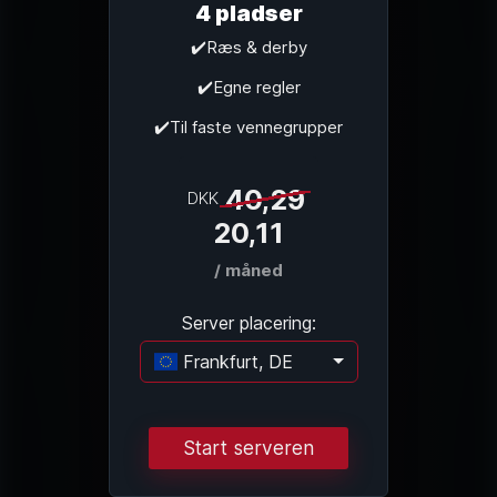
4 pladser
✔️Ræs & derby
✔️Egne regler
✔️Til faste vennegrupper
40,29
DKK
20,11
/ måned
Server placering:
Frankfurt, DE
Indlæser...
Start serveren