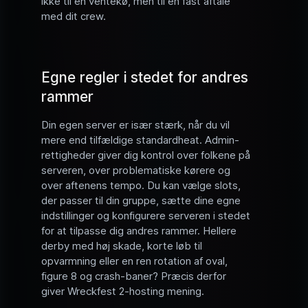
ikke til en ventekø, men til en fast aftale
med dit crew.
Egne regler i stedet for andres
rammer
Din egen server er især stærk, når du vil
mere end tilfældige standardheat. Admin-
rettigheder giver dig kontrol over folkene på
serveren, over problematiske kørere og
over aftenens tempo. Du kan vælge slots,
der passer til din gruppe, sætte dine egne
indstillinger og konfigurere serveren i stedet
for at tilpasse dig andres rammer. Hellere
derby med høj skade, korte løb til
opvarmning eller en ren rotation af oval,
figure 8 og crash-baner? Præcis derfor
giver Wreckfest 2-hosting mening.