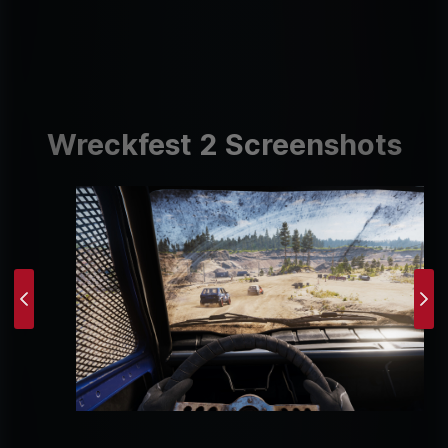
Wreckfest 2 Screenshots
Previous
Ne