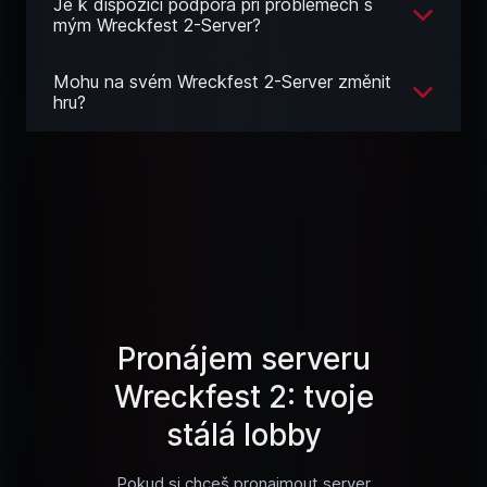
Je k dispozici podpora při problémech s
mým Wreckfest 2-Server?
Mohu na svém Wreckfest 2-Server změnit
hru?
Pronájem serveru
Wreckfest 2: tvoje
stálá lobby
Pokud si chceš pronajmout server