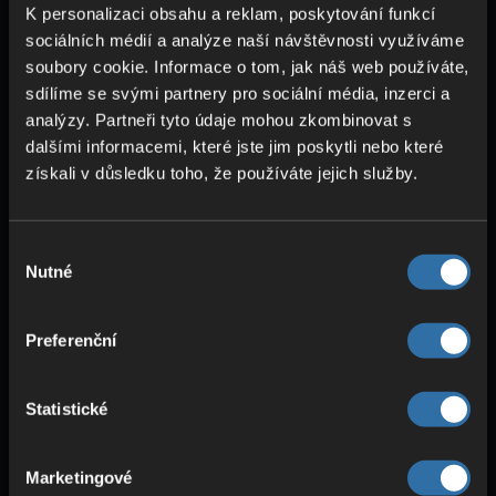
sociálních médií a analýze naší návštěvnosti využíváme
soubory cookie. Informace o tom, jak náš web používáte,
sdílíme se svými partnery pro sociální média, inzerci a
analýzy. Partneři tyto údaje mohou zkombinovat s
KVALITNÍ HARDWARE
dalšími informacemi, které jste jim poskytli nebo které
Procesory Intel & AMD
získali v důsledku toho, že používáte jejich služby.
ECC RAM
SSD úložiště
Výběr
Nutné
souhlasu
Preferenční
Statistické
Marketingové