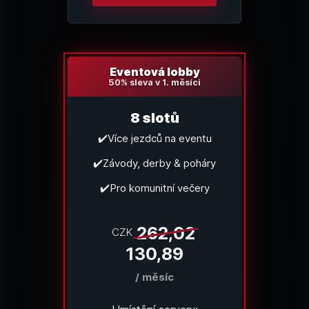
Eventová lobby
50% sleva v 1. měsíci
8 slotů
✔️Více jezdců na eventu
✔️Závody, derby & poháry
✔️Pro komunitní večery
262,02
CZK
130,89
/ měsíc