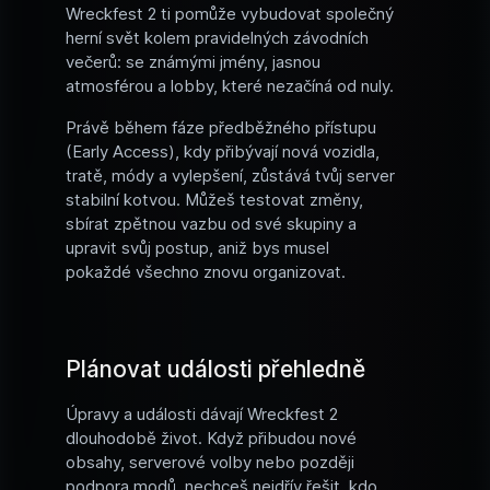
Wreckfest 2 ti pomůže vybudovat společný
herní svět kolem pravidelných závodních
večerů: se známými jmény, jasnou
atmosférou a lobby, které nezačíná od nuly.
Právě během fáze předběžného přístupu
(Early Access), kdy přibývají nová vozidla,
tratě, módy a vylepšení, zůstává tvůj server
stabilní kotvou. Můžeš testovat změny,
sbírat zpětnou vazbu od své skupiny a
upravit svůj postup, aniž bys musel
pokaždé všechno znovu organizovat.
Plánovat události přehledně
Úpravy a události dávají Wreckfest 2
dlouhodobě život. Když přibudou nové
obsahy, serverové volby nebo později
podpora modů, nechceš nejdřív řešit, kdo