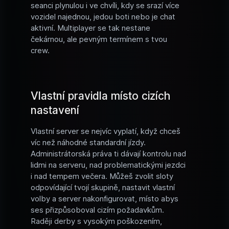
seanci plynulou i ve chvíli, kdy se srazí více
vozidel najednou, jedou boti nebo je chat
aktivní. Multiplayer se tak nestane
čekárnou, ale pevným termínem s tvou
crew.
Vlastní pravidla místo cizích
nastavení
Vlastní server se nejvíc vyplatí, když chceš
víc než náhodné standardní jízdy.
Administrátorská práva ti dávají kontrolu nad
lidmi na serveru, nad problematickými jezdci
i nad tempem večera. Můžeš zvolit sloty
odpovídající tvojí skupině, nastavit vlastní
volby a server nakonfigurovat, místo abys
ses přizpůsoboval cizím požadavkům.
Raději derby s vysokým poškozením,