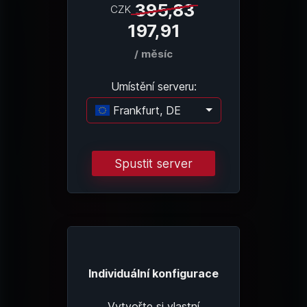
395,83
CZK
197,91
/ měsíc
Umístění serveru:
Frankfurt, DE
Načítání...
Spustit server
Individuální konfigurace
Vytvořte si vlastní