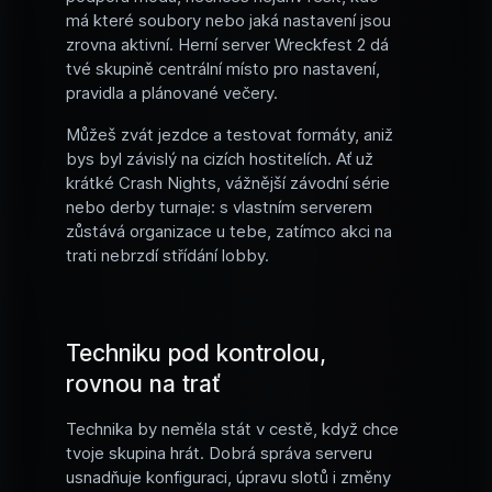
má které soubory nebo jaká nastavení jsou
zrovna aktivní. Herní server Wreckfest 2 dá
tvé skupině centrální místo pro nastavení,
pravidla a plánované večery.
Můžeš zvát jezdce a testovat formáty, aniž
bys byl závislý na cizích hostitelích. Ať už
krátké Crash Nights, vážnější závodní série
nebo derby turnaje: s vlastním serverem
zůstává organizace u tebe, zatímco akci na
trati nebrzdí střídání lobby.
Techniku pod kontrolou,
rovnou na trať
Technika by neměla stát v cestě, když chce
tvoje skupina hrát. Dobrá správa serveru
usnadňuje konfiguraci, úpravu slotů i změny