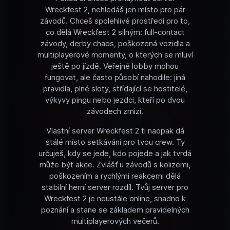
Wreckfest 2, nehledáš jen místo pro pár
závodů. Chceš spolehlivé prostředí pro to,
co dělá Wreckfest 2 silným: full-contact
závody, derby chaos, poškozená vozidla a
multiplayerové momenty, o kterých se mluví
ještě po jízdě. Veřejné lobby mohou
fungovat, ale často působí nahodile: jiná
pravidla, plné sloty, střídající se hostitelé,
výkyvy pingu nebo jezdci, kteří po dvou
závodech zmizí.
Vlastní server Wreckfest 2 ti naopak dá
stálé místo setkávání pro tvou crew. Ty
určuješ, kdy se jede, kdo pojede a jak tvrdá
může být akce. Zvlášť u závodů s kolizemi,
poškozením a rychlými reakcemi dělá
stabilní herní server rozdíl. Tvůj server pro
Wreckfest 2 je neustále online, snadno k
poznání a stane se základem pravidelných
multiplayerových večerů.