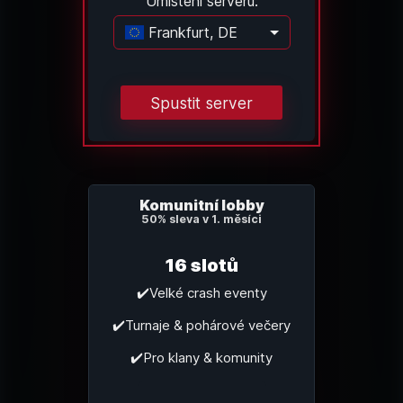
Umístění serveru:
Frankfurt, DE
Načítání...
Spustit server
Komunitní lobby
50% sleva v 1. měsíci
16 slotů
✔️Velké crash eventy
✔️Turnaje & pohárové večery
✔️Pro klany & komunity