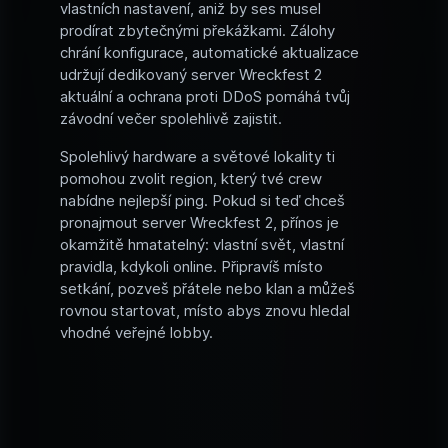
vlastních nastavení, aniž by ses musel
prodírat zbytečnými překážkami. Zálohy
chrání konfigurace, automatické aktualizace
udržují dedikovaný server Wreckfest 2
aktuální a ochrana proti DDoS pomáhá tvůj
závodní večer spolehlivě zajistit.
Spolehlivý hardware a světové lokality ti
pomohou zvolit region, který tvé crew
nabídne nejlepší ping. Pokud si teď chceš
pronajmout server Wreckfest 2, přínos je
okamžitě hmatatelný: vlastní svět, vlastní
pravidla, kdykoli online. Připravíš místo
setkání, pozveš přátele nebo klan a můžeš
rovnou startovat, místo abys znovu hledal
vhodné veřejné lobby.