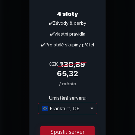
4 sloty
✔️Závody & derby
✔️Vlastní pravidla
✔️Pro stálé skupiny přátel
130,89
CZK
65,32
/ měsíc
Umístění serveru:
Frankfurt, DE
Načítání...
Spustit server