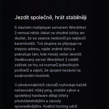
Jezdit společně, hrát stabilněji
S vlastním multiplayer serverem Wreckfest
2 nemusí nikdo čekat na vhodné lobby ani
doufat, že se seance neskončí po nejhezčí
karamboláži. Tvá skupina se připojuje na
stejnou adresu, najde známé sloty a
pokračuje tam, kde minulý večer skončil.
Dedikovaný server Wreckfest 2 oddělí
zážitek ze hry od rozmarů jednotlivých
počítačů a zajistí, že spojení nezávisí na
soukromém hostiteli.
U plnokontaktních závodů rozhoduje každé
načasování: nízký ping, stabilní výkon a
spolehlivý hardware dělají střety
předvídatelnějšími a závody
spravedlivějšími. Kvalitní hosting udrží