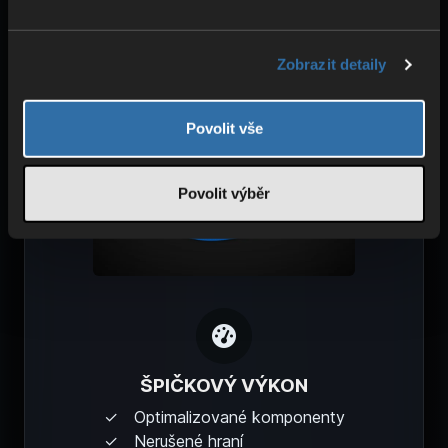
BEZPEČNOST & OCHRANA
Zobrazit detaily
Ochrana proti DDoS
Redundantní napájení
Vysoká stabilita
Povolit vše
Povolit výběr
ŠPIČKOVÝ VÝKON
Optimalizované komponenty
Nerušené hraní