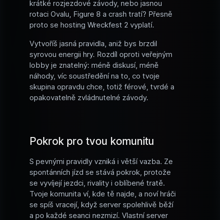
krátké rozjezdové závody, nebo jasnou
rotaci Ovalu, Figure 8 a crash tratí? Přesně
proto se hosting Wreckfest 2 vyplatí.
Vytvoříš jasná pravidla, aniž bys brzdil
syrovou energii hry. Rozdíl oproti veřejným
lobby je znatelný: méně diskusí, méně
náhody, víc soustředění na to, co tvoje
skupina opravdu chce, totiž férové, tvrdé a
opakovatelně zvládnutelné závody.
Pokrok pro tvou komunitu
S pevnými pravidly vzniká i větší vazba. Ze
spontánních jízd se stává pokrok, protože
se vyvíjejí jezdci, rivality i oblíbené tratě.
Tvoje komunita ví, kde tě najde, a noví hráči
se spíš vracejí, když server spolehlivě běží
a po každé seanci nezmizí. Vlastní server