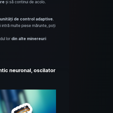
are
și să continui de acolo.
unități de control adaptive
.
i intră multe piese mărunte, poți
dul lor
din alte minereuri
ic neuronal, oscilator