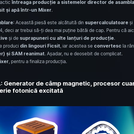
ractic
întreaga producție a sistemelor director de asambl
it și apă într-un Mixer
.
mblare
: Această piesă este alcătuită din
supercalculatoare
și
4, deci ar trebui să-ți dea mai puține bătăi de cap. Pentru că aic
tive
și de
suprapuneri cu alte lanțuri de producție
.
le produci
din lingouri Ficsit
, iar acestea se
convertesc
la rân
ier) și SAM reanimat
. Așadar, nu e deosebit de complicat.
ixer
, pentru a finaliza producția.
A: Generator de câmp magnetic, procesor cuant
erie fotonică excitată