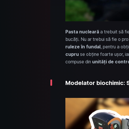
Pasta nucleară
a trebuit să f
bucăți. Nu ar trebui să fie o p
ruleze în fundal
, pentru a obț
cupru
se obține foarte ușor, ia
compuse din
unități de contro
Modelator biochimic: S