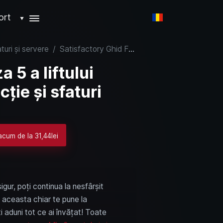
ort
▼
turi și servere
/
Satisfactory Ghid Faza 5 a liftului spațial: Rețete, producție și sfaturi
 5 a liftului
cție și sfaturi
acum de la 31,44lei
igur, poți continua la nesfârșit
ar aceasta chiar te pune la
i aduni tot ce ai învățat! Toate