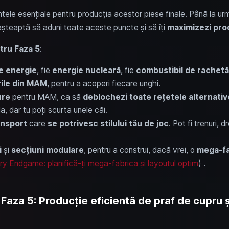
tele esențiale pentru producția acestor piese finale. Până la urmă
șteaptă să aduni toate aceste puncte și să îți
maximizezi pro
tru Faza 5
:
de energie
, fie
energie nucleară
, fie
combustibil de rachetă
ile din MAM
, pentru a acoperi fiecare unghi.
ure
pentru MAM, ca să
deblochezi toate rețetele alternativ
la, dar tu poți scurta unele căi.
ansport
care
se potrivesc stilului tău de joc
. Pot fi trenuri, 
i
și
secțiuni modulare
, pentru a construi, dacă vrei, o
mega-fa
ry Endgame: planifică-ți mega-fabrica și layoutul optim
) .
Faza 5: Producție eficientă de praf de cupru ș