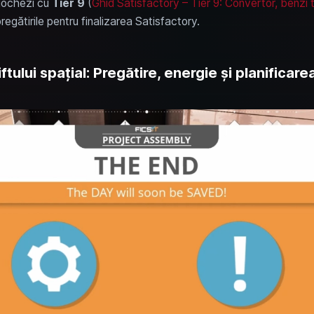
lochezi cu
Tier 9
(
Ghid Satisfactory – Tier 9: Convertor, benzi t
regătirile pentru finalizarea Satisfactory.
ftului spațial: Pregătire, energie și planificare