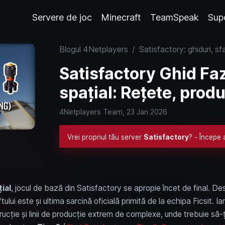
Servere de joc
Minecraft
TeamSpeak
Sup
Blogul 4Netplayers
/
Satisfactory: ghiduri, sfa
Satisfactory Ghid Faza
spațial: Rețete, produ
4Netplayers Team,
23 Jan 2026
Vrei propriul tău server
Satisfactory
? - Începe 
țial
, jocul de bază din Satisfactory se apropie încet de final. Des
ftului este și ultima sarcină oficială primită de la echipa Ficsit. I
ucție și linii de producție extrem de complexe, unde trebuie să-ț