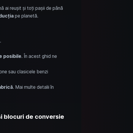
 ai reușit și toți pașii de până
ducția
pe planetă.
.
e posibile
. În acest ghid ne
drone sau clasicele benzi
brică
. Mai multe detalii în
i blocuri de conversie