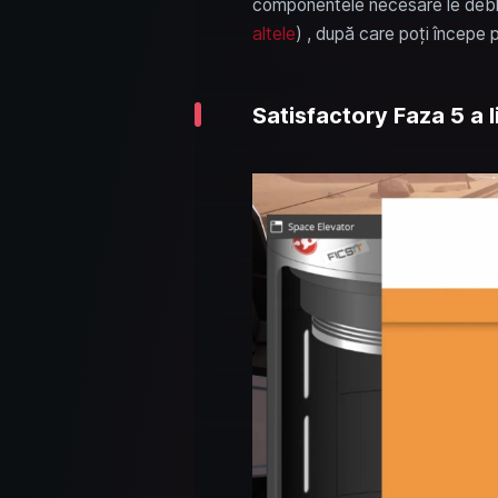
componentele necesare le deb
altele
) , după care poți începe p
Satisfactory Faza 5 a li