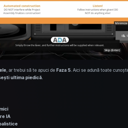
ele
, ar trebui să te apuci de
Faza 5
. Aici se adună toate cunoștin
ești ultima piedică
.
mici
re IA
alistice