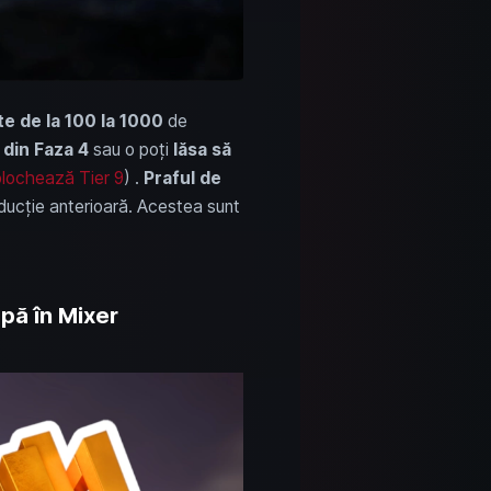
e de la 100 la 1000
de
 din Faza 4
sau o poți
lăsa să
blochează Tier 9
) .
Praful de
oducție anterioară. Acestea sunt
apă în Mixer