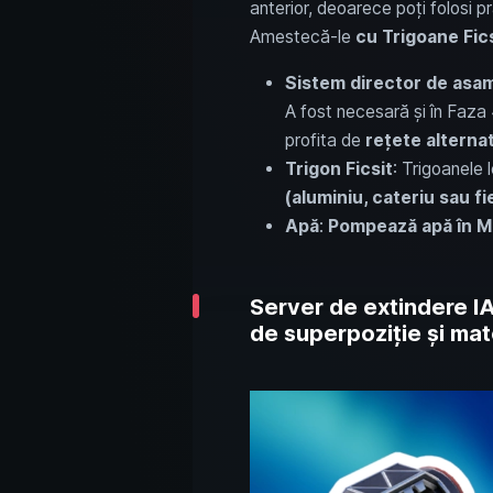
anterior, deoarece poți folosi p
Amestecă-le
cu Trigoane Fics
Sistem director de asa
A fost necesară și în Faza 
profita de
rețete alterna
Trigon Ficsit
: Trigoanele 
(aluminiu, cateriu sau f
Apă
:
Pompează apă
în M
Server de extindere I
de superpoziție și mat