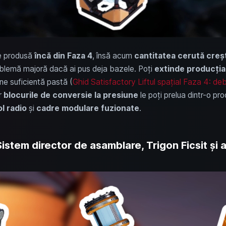
ie produsă
încă din Faza 4
, însă acum
cantitatea cerută creșt
roblemă majoră dacă ai pus deja bazele. Poți
extinde producția
ine suficientă pastă (
Ghid Satisfactory Liftul spațial Faza 4: de
r
blocurile de conversie la presiune
le poți prelua dintr-o pr
l radio
și
cadre modulare fuzionate
.
istem director de asamblare, Trigon Ficsit și 