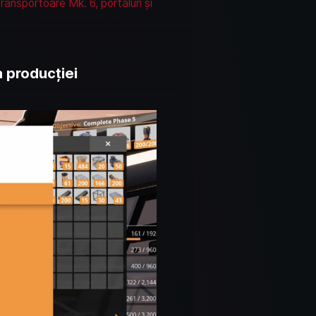
ransportoare Mk. 6, portaluri și
a producției