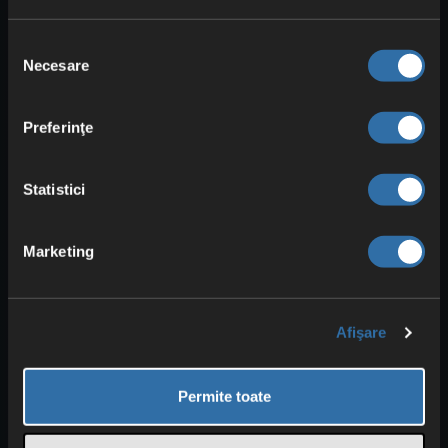
iar
la sud
o zonă cu
cărbune, cuarț
și sulf
.
Selecția
Necesare
consimțământului
Zonă de start Satisfactory
Preferinţe
Deșertul de dune: mult spațiu
și cărbune timpuriu
Statistici
Marketing
Afişare
Permite toate
În Deșertul de dune din
nord-est
începi
într-un biom surprinzător de
plat
și