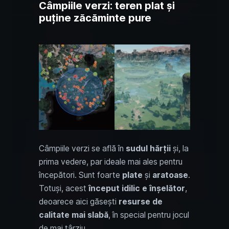
Câmpiile verzi: teren plat și
puține zăcăminte pure
Câmpiile verzi se află în
sudul hărții
și, la
prima vedere, par ideale mai ales pentru
începători. Sunt foarte
plate
și
aratoase
.
Totuși, acest
început idilic e înșelător
,
deoarece aici găsești
resurse de
calitate mai slabă
, în special pentru jocul
de mai târziu.