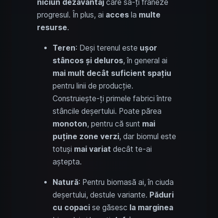
niciun dezavantaj
care să-ți frâneze
progresul. În plus, ai
acces
la
multe
resurse
.
Teren
: Deși terenul este
ușor
stâncos și deluros
, în general ai
mai mult decât suficient spațiu
pentru linii de producție.
Construiește-ți primele fabrici între
stâncile deșertului. Poate părea
monoton
, pentru că sunt
mai
puține zone verzi
, dar biomul este
totuși
mai variat
decât te-ai
aștepta.
Natură
: Pentru biomasă ai, în ciuda
deșertului, destule variante.
Păduri
cu copaci
se găsesc
la marginea