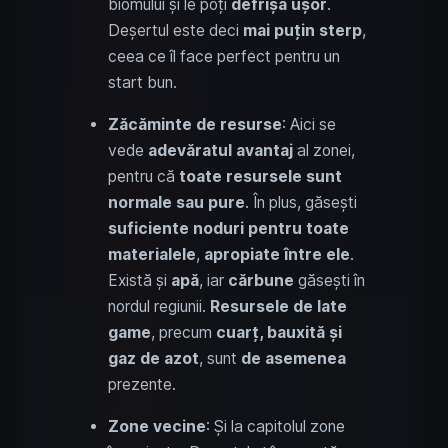
biomului și le poți
defrișa ușor
.
Deșertul este deci
mai puțin sterp
,
ceea ce îl face perfect pentru un
start bun.
Zăcăminte de resurse
: Aici se
vede
adevăratul avantaj
al zonei,
pentru că
toate resursele sunt
normale sau pure
. În plus, găsești
suficiente noduri pentru toate
materialele
,
apropiate între ele
.
Există și
apă
, iar
cărbune
găsești în
nordul regiunii.
Resursele de late
game
, precum
cuarț, bauxită și
gaz de azot
, sunt
de asemenea
prezente.
Zone vecine
: Și la capitolul zone