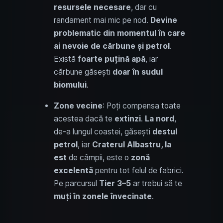
resursele necesare
, dar cu
randament mai mic pe nod.
Devine
problematic
din momentul în care
ai nevoie de cărbune și petrol
.
Există
foarte puțină apă
, iar
cărbune găsești
doar în sudul
biomului
.
Zone vecine
: Poți compensa toate
acestea dacă te
extinzi
.
La nord
,
de-a lungul coastei, găsești
destul
petrol
, iar
Craterul Albastru, la
est
de câmpii, este o
zonă
excelentă
pentru tot felul de fabrici.
Pe parcursul
Tier 3–5
ar trebui să te
muți în zonele învecinate
.