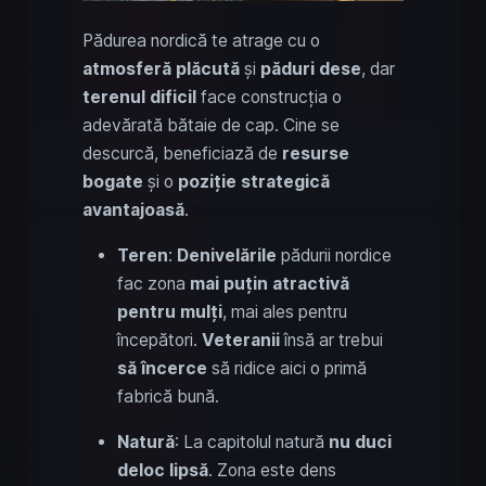
Pădurea nordică te atrage cu o
atmosferă plăcută
și
păduri dese
, dar
terenul dificil
face construcția o
adevărată bătaie de cap. Cine se
descurcă, beneficiază de
resurse
bogate
și o
poziție strategică
avantajoasă
.
Teren
:
Denivelările
pădurii nordice
fac zona
mai puțin atractivă
pentru mulți
, mai ales pentru
începători.
Veteranii
însă ar trebui
să încerce
să ridice aici o primă
fabrică bună.
Natură
: La capitolul natură
nu duci
deloc lipsă
. Zona este dens