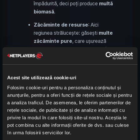
împădurită, deci poți produce
multă
biomasă
.
Zăcăminte de resurse
: Aici
regiunea strălucește: găsești
multe
zăcăminte pure
, care ușurează
mult munca. Sunt
concentrate în
centrul biomului
.
Geizerele
pot fi
folosite
devreme
, ceea ce oferă o
sursă alternativă de energie
.
Acest site utilizează cookie-uri
Pentru
cărbune și petrol
trebuie
să
Folosim cookie-uri pentru a personaliza conținutul și
părăsești
zona, dar nu trebuie să
anunțurile, pentru a oferi funcții de rețele sociale și pentru
călătorești departe
.
a analiza traficul. De asemenea, le oferim partenerilor de
rețele sociale, de publicitate și de analize informații cu
Zone vecine
:
Strategic
,
pădurea
privire la modul în care folosiți site-ul nostru. Aceștia le
este
perfectă
, deoarece aproape
pot combina cu alte informații oferite de dvs. sau culese
toate celelalte resurse se află în jur.
în urma folosirii serviciilor lor.
La nord
se află o coastă cu
petrol
,