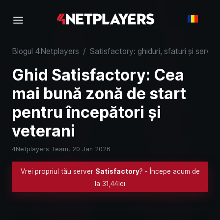
Blogul 4Netplayers
/
Satisfactory: ghiduri, sfaturi și server
Ghid Satisfactory: Cea
mai bună zonă de start
pentru începători și
veterani
4Netplayers Team,
20 Jan 2026
Vrei propriul tău server
Satisfactory
? - Începe acum de
la 31,44lei