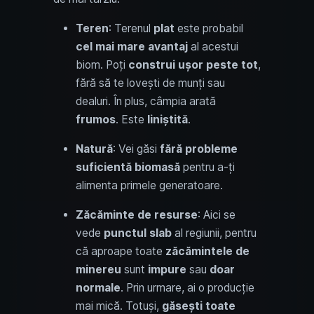
Teren
: Terenul
plat
este probabil
cel mai mare avantaj
al acestui
biom. Poți
construi ușor peste tot
,
fără să te lovești de munți sau
dealuri. În plus, câmpia arată
frumos
. Este
liniștită
.
Natură
: Vei găsi
fără probleme
suficientă biomasă
pentru a-ți
alimenta primele generatoare.
Zăcăminte de resurse
: Aici se
vede
punctul slab
al regiunii, pentru
că aproape toate
zăcămintele de
minereu
sunt
impure
sau
doar
normale
. Prin urmare, ai o producție
mai mică. Totuși,
găsești toate