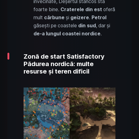
învecinate, Deșertul stâncos stă
foarte bine.
Craterele din est
oferă
mult
cărbune
și
geizere
.
Petrol
găsești pe coastele
din sud
, dar și
de-a lungul coastei nordice
.
Zonă de start Satisfactory
Pădurea nordică: multe
resurse și teren dificil