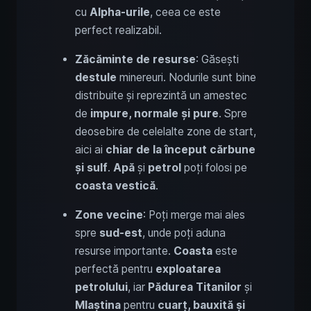
cu
Alpha-urile
, ceea ce este
perfect realizabil.
Zăcăminte de resurse
: Găsești
destule
minereuri. Nodurile sunt bine
distribuite și reprezintă un amestec
de
impure, normale și pure
. Spre
deosebire de celelalte zone de start,
aici ai
chiar de la început cărbune
și sulf
.
Apă
și
petrol
poți folosi pe
coasta vestică
.
Zone vecine
: Poți merge mai ales
spre
sud-est
, unde poți aduna
resurse importante.
Coasta
este
perfectă pentru
exploatarea
petrolului
, iar
Pădurea Titanilor
și
Mlaștina
pentru
cuarț, bauxită și