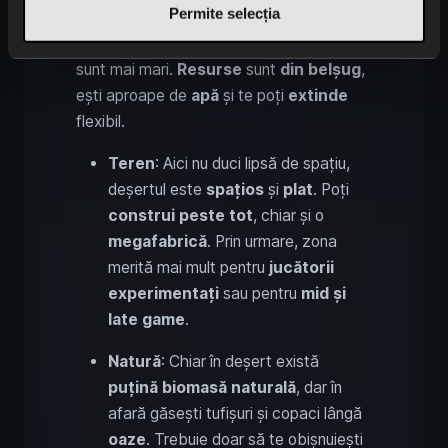
Permite selecția
prietenos
. Deși trebuie să te descurci cu
câteva creaturi agresive
, avantajele
sunt mai mari.
Resurse
sunt
din belșug
,
ești aproape de
apă
și te poți
extinde
flexibil.
Teren
: Aici nu duci lipsă de spațiu,
deșertul este
spațios
și
plat
. Poți
construi peste tot
, chiar și o
megafabrică
. Prin urmare, zona
merită mai mult pentru
jucătorii
experimentați
sau pentru
mid și
late game
.
Natură
: Chiar în deșert există
puțină biomasă naturală
, dar în
afară găsești tufișuri și copaci lângă
oaze
. Trebuie doar să te obișnuiești