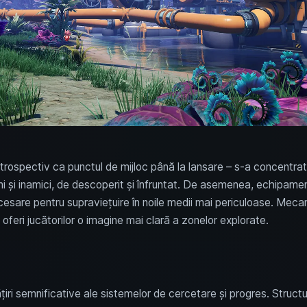
etrospectiv ca punctul de mijloc până la lansare – s-a concentrat
mi și inamici, de descoperit și înfruntat. De asemenea, echipament
cesare pentru supraviețuire în noile medii mai periculoase. Meca
oferi jucătorilor o imagine mai clară a zonelor explorate.
iri semnificative ale sistemelor de cercetare și progres. Structu