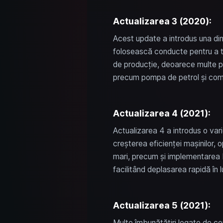
Actualizarea 3 (2020):
Acest update a introdus una dint
folosească conducte pentru a tra
de producție, deoarece multe pro
precum pompa de petrol și comple
Actualizarea 4 (2021):
Actualizarea 4 a introdus o var
creșterea eficienței mașinilor,
mari, precum și implementarea H
facilitând deplasarea rapidă în l
Actualizarea 5 (2021):
Multe îmbunătățiri legate de con