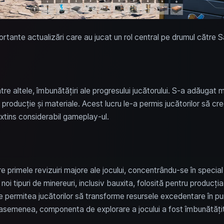
rtante actualizări care au jucat un rol central pe drumul către S
tre altele, îmbunătățiri ale progresului jucătorului. S-a adăugat m
i de producție și materiale. Acest lucru le-a permis jucătorilor să c
xtins considerabil gameplay-ul.
re primele revizuiri majore ale jocului, concentrându-se în specia
 noi tipuri de minereuri, inclusiv bauxita, folosită pentru producți
e permitea jucătorilor să transforme resursele excedentare în p
e asemenea, componenta de explorare a jocului a fost îmbunătățit