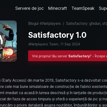
Servere de joc
Minecraft
TeamSpeak
Sup
Blogul 4Netplayers
/
Satisfactory: ghiduri, sfa
Satisfactory 1.0
4Netplayers Team,
11 Sep 2024
Vrei propriul tău server
Satisfactory
? - Începe 
u (Early Access) din martie 2019, Satisfactory s-a dezvoltat con
re cele mai bune simulatoare de construcție de fabrici existente 
imt imediat ca acasă în lumea deschisă și în lanțurile de produc
oficial din faza de acces timpuriu și oferă o experiență de joc și 
 aruncăm o privire detaliată asupra noutăților, îmbunătățirilor și