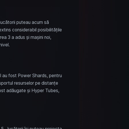
. Jucătorii puteau acum să
tins considerabil posibilitățile
ea 3 a adus și mașini noi,
ivel.
al au fost Power Shards, pentru
portul resurselor pe distanțe
 fost adăugate și Hyper Tubes,
5. Jucătorii își puteau proiecta