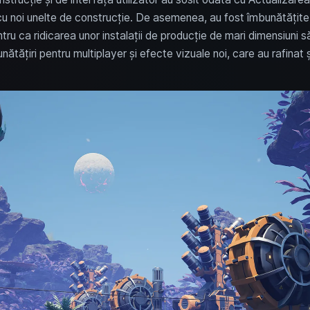
r cu noi unelte de construcție. De asemenea, au fost îmbunătățite
ntru ca ridicarea unor instalații de producție de mari dimensiuni s
ătățiri pentru multiplayer și efecte vizuale noi, care au rafinat 