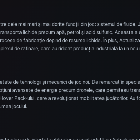
re cele mai mari și mai dorite funcții din joc: sistemul de fluide
nsporta lichide precum apă, petrol și acid sulfuric. Aceasta a ex
cese de fabricație depind de resurse lichide. În plus, Actualizar
xul de rafinare, care au ridicat producția industrială la un nou n
ietate de tehnologii și mecanici de joc noi. De remarcat în speci
 opțiuni avansate de energie precum dronele, care permiteau trans
over Pack-ului, care a revoluționat mobilitatea jucătorilor. Au
umea jocului.
strucție și de interfața utilizator au sosit odată cu Actualizarea 