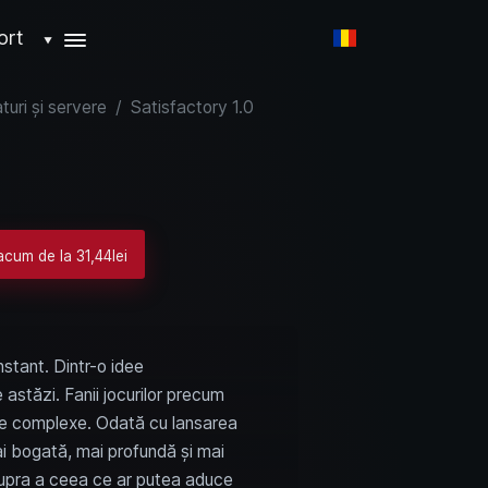
ort
▼
turi și servere
/
Satisfactory 1.0
acum de la 31,44lei
stant. Dintr-o idee
astăzi. Fanii jocurilor precum
ție complexe. Odată cu lansarea
mai bogată, mai profundă și mai
 asupra a ceea ce ar putea aduce