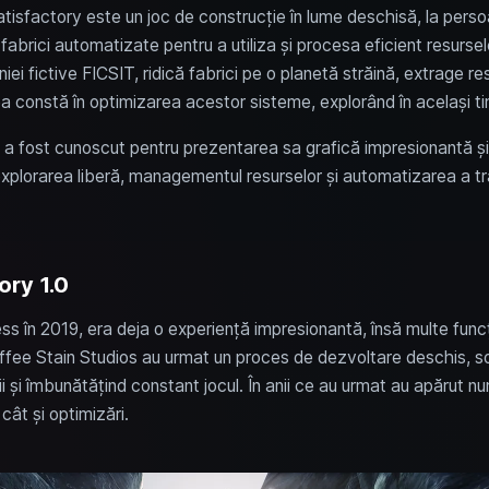
 Satisfactory este un joc de construcție în lume deschisă, la persoan
fabrici automatizate pentru a utiliza și procesa eficient resursele. 
iei fictive FICSIT, ridică fabrici pe o planetă străină, extrage re
 constă în optimizarea acestor sisteme, explorând în același ti
y a fost cunoscut pentru prezentarea sa grafică impresionantă și
xplorarea liberă, managementul resurselor și automatizarea a tran
ory 1.0
ess în 2019, era deja o experiență impresionantă, însă multe func
ffee Stain Studios au urmat un proces de dezvoltare deschis, so
 și îmbunătățind constant jocul. În anii ce au urmat au apărut n
cât și optimizări.