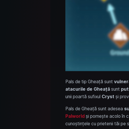
Pals de tip Gheață sunt
vulnera
atacurile de Gheață
sunt
put
unii poartă sufixul
Cryst
și prov
Pals de Gheață sunt adesea
su
Palworld
și pornește acolo în c
cunoștințele cu prietenii tăi pe