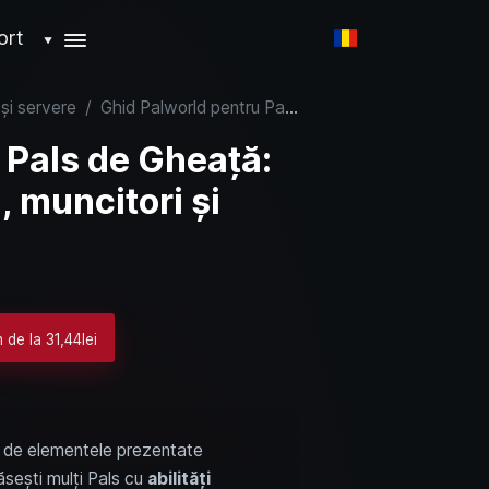
ort
▼
 și servere
/
Ghid Palworld pentru Pals de Gheață: Cei mai buni luptători, muncitori și mounturi
 Pals de Gheață:
, muncitori și
 de la 31,44lei
ață de elementele prezentate
ăsești mulți Pals cu
abilități