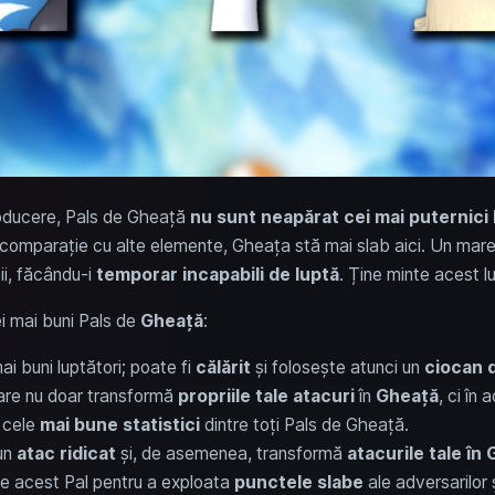
oducere, Pals de Gheață
nu sunt neapărat cei mai puternici 
în comparație cu alte elemente, Gheața stă mai slab aici. Un mar
ii, făcându-i
temporar incapabili de luptă
. Ține minte acest lu
i mai buni Pals de
Gheață
:
mai buni luptători; poate fi
călărit
și folosește atunci un
ciocan 
care nu doar transformă
propriile tale atacuri
în
Gheață
, ci în 
e cele
mai bune statistici
dintre toți Pals de Gheață.
un
atac ridicat
și, de asemenea, transformă
atacurile tale în
te acest Pal pentru a exploata
punctele slabe
ale adversarilor