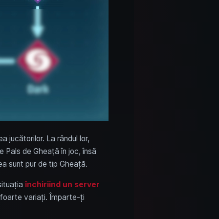
a jucătorilor. La rândul lor,
de Pals de Gheață în joc, însă
atea sunt pur de tip Gheață.
situația
închiriind un server
foarte variați. Împarte-ți