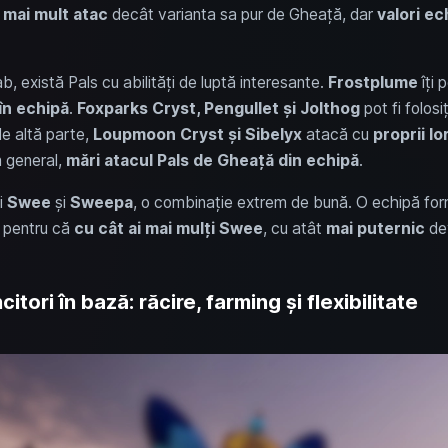
a
mai mult atac
decât varianta sa pur de Gheață, dar
valori ec
ab, există Pals cu abilități de luptă interesante.
Frostplume
îți 
în echipă
.
Foxparks Cryst, Pengullet și Jolthog
pot fi folosi
de altă parte,
Loupmoon Cryst și Sibelyx
atacă cu
proprii l
n general,
mări atacul Pals de Gheață din echipă
.
i
Swee
și
Sweepa
, o combinație extrem de bună. O echipă fo
 pentru că
cu cât ai mai mulți Swee
, cu atât
mai puternic
dev
tori în bază: răcire, farming și flexibilitate