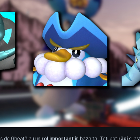
Pals de Gheață au un
rol important
în baza ta. Toți pot
răci
și as