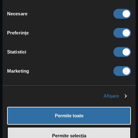
Majoritatea materialelor de construcție
Selecția
Necesare
pot fi rotite pe baza unei grile invizibile în
consimțământului
Enshrouded. Dar știai că există și un
mod
complet de rotație la 360 de grade
?
Preferinţe
Pentru a-l activa,
ține
obiectul
decorativ
în mână și apasă
simultan R
Statistici
și butonul din dreapta al mouse-ului
(indicat în dreapta jos).
Marketing
Va apărea un fel de
sferă
în jurul
obiectului, care îți arată
toate direcțiile
.
Astfel poți
roti decorul în orice
Afişare
direcție
, fără a fi legat de o grilă. Este
foarte util când vrei să faci
ajustări fine
și să folosești diferit diverse elemente
Permite toate
decorative.
Permite selecția