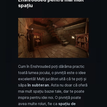
spațiu
Cum în Enshrouded poți dărâma practic
toată lumea jocului, o pivniță este o idee
excelentă! Mulți jucători uită că te poți și
săpa
în subteran
. Asta nu doar că oferă
mai mult spațiu bazei tale, dar te poate
inspira pentru idei noi. O pivniță poate
avea multe roluri, fie ca
spațiu de