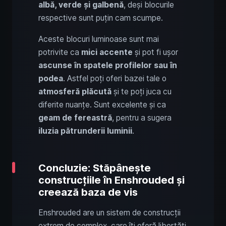
albă, verde și galbenă
, deși blocurile
respective sunt puțin cam scumpe.
Aceste blocuri luminoase sunt mai
potrivite ca
mici accente
și pot fi ușor
ascunse în spatele profilelor sau în
podea
. Astfel poți oferi bazei tale o
atmosferă plăcută
și te poți juca cu
diferite nuanțe. Sunt excelente și ca
geam de fereastră
, pentru a sugera
iluzia pătrunderii luminii
.
Concluzie: Stăpânește
construcțiile în Enshrouded și
creează baza de vis
Enshrouded are un sistem de construcții
extrem de complex, care îți oferă libertăți