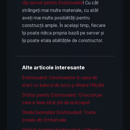
tău server pentru Enshrouded
! Cu cât
strângeți mai multe materiale, cu atât
aveți mai multe posibilități pentru
construcții ample. În același timp, fiecare
își poate ridica propria bază pe server și
își poate etala abilitățile de constructor.
Alte articole interesante
Enshrouded: Construiește-ți casa de
start cu bancul de lucru și Altarul Flăcării
Sfaturi pentru Enshrouded: 10 lucruri pe
care e bine să le știi de la început
Ghidul biomurilor Enshrouded: Toate
zonele din Embervale
Ghid de farming Enshrouded: cultivarea