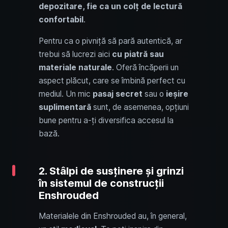
depozitare, fie ca un colț de lectură
confortabil
.
Pentru ca o pivniță să pară autentică, ar
trebui să lucrezi aici
cu piatră sau
materiale naturale
. Oferă încăperii un
aspect plăcut, care se îmbină perfect cu
mediul. Un mic
pasaj secret
sau o
ieșire
suplimentară
sunt, de asemenea, opțiuni
bune pentru a-ți diversifica accesul la
bază.
2. Stâlpi de susținere și grinzi
în sistemul de construcții
Enshrouded
Materialele din Enshrouded au, în general,