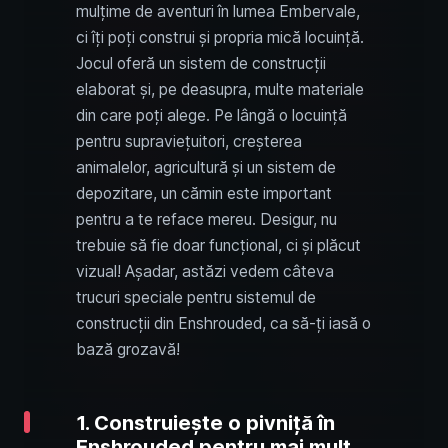
mulțime de aventuri în lumea Embervale,
ci îți poți construi și propria mică locuință.
Jocul oferă un sistem de construcții
elaborat și, pe deasupra, multe materiale
din care poți alege. Pe lângă o locuință
pentru supraviețuitori, creșterea
animalelor, agricultură și un sistem de
depozitare, un cămin este important
pentru a te reface mereu. Desigur, nu
trebuie să fie doar funcțional, ci și plăcut
vizual! Așadar, astăzi vedem câteva
trucuri speciale pentru sistemul de
construcții din Enshrouded, ca să-ți iasă o
bază grozavă!
1. Construiește o pivniță în
Enshrouded pentru mai mult