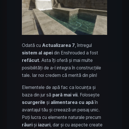
Odată cu
Actualizarea 7
, întregul
sistem al apei
din Enshrouded a fost
refăcut
. Asta îți oferă și mai multe
posibilități de a-l integra în construcțiile
tale. Iar noi credem că merită din plin!
Elementele de apă fac ca locuința și
baza din jur să
pară mai vii
. Folosește
scurgerile
și
alimentarea cu apă
în
avantajul tău și creează un peisaj unic.
Poți lucra cu elemente naturale precum
râuri
și
iazuri
, dar și cu aspecte create