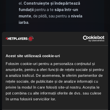
el.
Construiește și îndepărtează
fundații
pentru a te
săpa într-un
munte
, de pildă, sau pentru a
nivela
iarba
.
7. Rotație la 360 de grade în
Enshrouded pentru decor și
piese de construcție
Acest site utilizează cookie-uri
Folosim cookie-uri pentru a personaliza conținutul și
anunțurile, pentru a oferi funcții de rețele sociale și pentru
a analiza traficul. De asemenea, le oferim partenerilor de
rețele sociale, de publicitate și de analize informații cu
privire la modul în care folosiți site-ul nostru. Aceștia le
pot combina cu alte informații oferite de dvs. sau culese
în urma folosirii serviciilor lor.