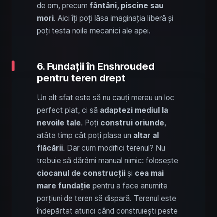
de om, precum
fântâni, piscine sau
mori
. Aici îți poți lăsa imaginația liberă și
poți testa noile mecanici ale apei.
6. Fundații în Enshrouded
pentru teren drept
Un alt sfat este să nu cauți mereu un loc
perfect plat, ci să
adaptezi mediul la
nevoile tale
. Poți
construi
oriunde
,
atâta timp cât poți plasa un
altar al
flăcării
. Dar cum modifici terenul? Nu
trebuie să dărâmi manual nimic: folosește
ciocanul de construcții
și
cea mai
mare fundație
pentru a face anumite
porțiuni de teren să dispară. Terenul este
îndepărtat atunci când construiești peste