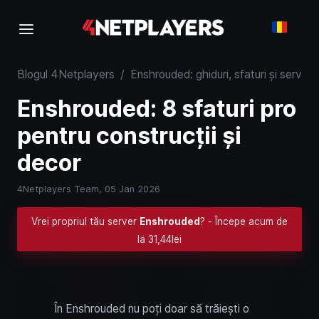
Blogul 4Netplayers
/
Enshrouded: ghiduri, sfaturi și servere
Enshrouded: 8 sfaturi pro
pentru construcții și
decor
4Netplayers Team,
05 Jan 2026
Vrei propriul tău server
Enshrouded
? - Începe acum de
la 31,44lei
În Enshrouded nu poți doar să trăiești o