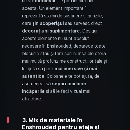
un stil
medieval
. Te poți inspira din
acesta. Un element important îl
reprezintă stâlpii de susținere și grinzile,
care
țin acoperișul
sau servesc drept
decorațiuni suplimentare
. Desigur,
aceste elemente nu sunt absolut
necesare în Enshrouded, deoarece toate
blocurile stau și fără sprijin. Însă ele oferă
mai multă profunzime construcțiilor tale și
le ajută să pară
mai imersive și mai
autentice
! Coloanele te pot ajuta, de
asemenea, să
separi mai bine
încăperile
și să le faci vizual mai
atractive.
3. Mix de materiale în
Enshrouded pentru etaje și