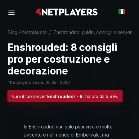
Blog 4Netplayers
/
Enshrouded: guide, consigli e server
/
Enshrouded: 8 consigli
pro per costruzione e
decorazione
4Netplayers Team,
05 Jan 2026
Vuoi il tuo server
Enshrouded
? - Inizia ora da 5,99€
In Enshrouded non solo puoi vivere molte
avventure nel mondo di Embervale, ma