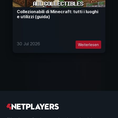
Collezionabili di Minecraft: tutti i luoghi
e utilizzi (guida)
30 Jul 2026
Weiterlesen