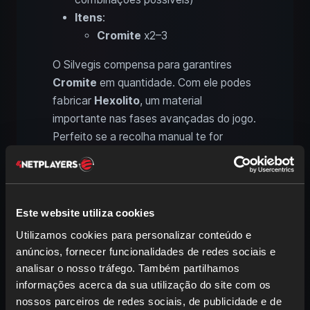
Itens
:
Cromite
x2–3
O Silvegis compensa para garantires
Cromite
em quantidade. Com ele podes
fabricar
Hexolito
, um material
importante nas fases avançadas do jogo.
Perfeito se a recolha manual te for
incómoda. O Silvegis tem ainda
muitas
combinações de criação
, o que o torna
flexível.
Este website utiliza cookies
Utilizamos cookies para personalizar conteúdo e
Shadowbeak: lingotes de
anúncios, fornecer funcionalidades de redes sociais e
Palumínio, Fibras de Carbono e
analisar o nosso tráfego. Também partilhamos
Manual de Tecnologia
informações acerca da sua utilização do site com os
Combinação de criação
: Astegon
nossos parceiros de redes sociais, de publicidade e de