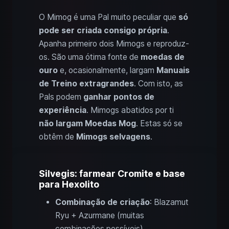
O Mimog é uma Pal muito peculiar que
só
pode ser criada consigo própria
.
Apanha primeiro dois Mimogs e reproduz-
os. São uma ótima fonte de
moedas de
ouro
e, ocasionalmente, largam
Manuais
de Treino extragrandes
. Com isto, as
Pals podem
ganhar pontos de
experiência
. Mimogs abatidos por ti
não largam Moedas Mog
. Estas só se
obtêm de
Mimogs selvagens
.
Silvegis: farmear Cromite e base
para Hexolito
Combinação de criação
: Blazamut
Ryu + Azurmane (muitas
combinações possíveis)