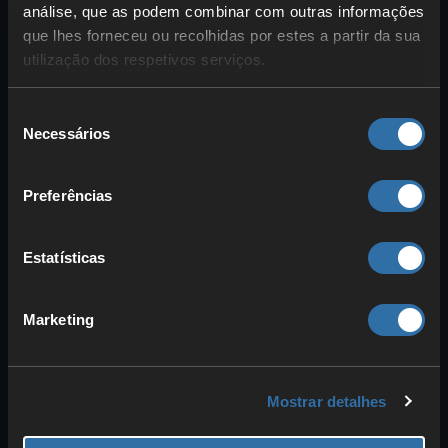
+ Kitsun
análise, que as podem combinar com outras informações
Itens
:
que lhes forneceu ou recolhidas por estes a partir da sua
Lingotes de Palumínio
x1–2
utilização dos respetivos serviços.
Fibras de Carbono
x2–3
Manual de Tecnologia
Seleção
Inovador
(10%) x1
Necessários
de
consentimento
O Shadowbeak é essencial para farmear
Preferências
certos materiais. Por um lado, podes
recolher com ele
lingotes de Palumínio
e evitar fabricá-los. As
Fibras de
Estatísticas
Carbono
também são um material muito
importante para
esferas
e
armas
. Além
Marketing
disso, há hipótese de obter
Manuais de
Tecnologia
.
Mostrar detalhes