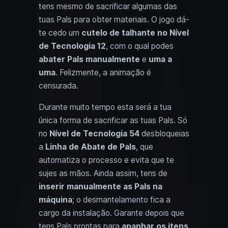
tens mesmo de sacrificar algumas das
tuas Pals para obter materiais. O jogo dá-
te cedo um
cutelo de talhante no Nível
de Tecnologia 12
, com o qual podes
abater Pals manualmente
e
uma a
uma
. Felizmente, a animação é
censurada.
Durante muito tempo esta será a tua
única forma de sacrificar as tuas Pals. Só
no
Nível de Tecnologia 54
desbloqueias
a
Linha de Abate de Pals
, que
automatiza o processo e evita que te
sujes as mãos. Ainda assim, tens de
inserir manualmente as Pals na
máquina
; o desmantelamento fica a
cargo da instalação. Garante depois que
tens Pals prontas para
apanhar os itens