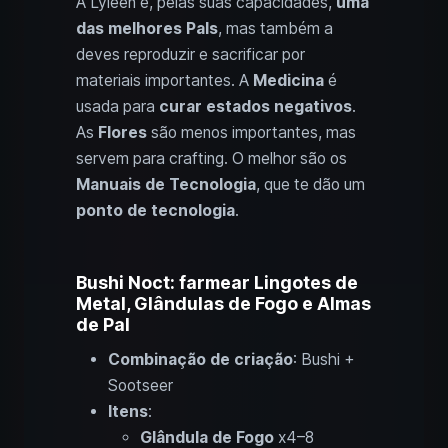
A Lyleen é, pelas suas capacidades,
uma
das melhores Pals
, mas também a
deves reproduzir e sacrificar por
materiais importantes. A
Medicina
é
usada para
curar estados negativos
.
As
Flores
são menos importantes, mas
servem para crafting. O melhor são os
Manuais de Tecnologia
, que te dão um
ponto de tecnologia
.
Bushi Noct: farmear Lingotes de
Metal, Glândulas de Fogo e Almas
de Pal
Combinação de criação
: Bushi +
Sootseer
Itens
:
Glândula de Fogo
x4–8