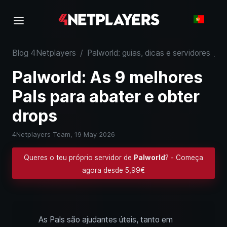
Blog 4Netplayers
/
Palworld: guias, dicas e servidores
/
P
Palworld: As 9 melhores
Pals para abater e obter
drops
4Netplayers Team,
19 May 2026
Queres o teu próprio servidor de
Palworld
? - Começa
agora desde 5,99€
As Pals são ajudantes úteis, tanto em