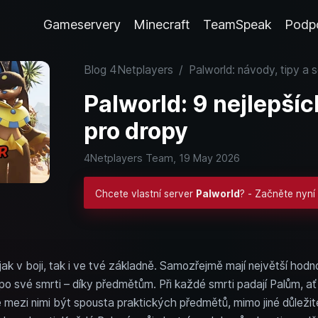
Gameservery
Minecraft
TeamSpeak
Podp
Blog 4Netplayers
/
Palworld: návody, tipy a 
Palworld: 9 nejlepšíc
pro dropy
4Netplayers Team,
19 May 2026
Chcete vlastní server
Palworld
? - Začněte nyní
jak v boji, tak i ve tvé základně. Samozřejmě mají největší hodn
 po své smrti – díky předmětům. Při každé smrti padají Palům,
mezi nimi být spousta praktických předmětů, mimo jiné důleži