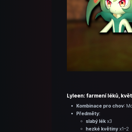
Lyleen: farmení léků, kvě
Kombinace pro chov
: M
Předměty
:
slabý lék
x3
hezké květiny
x1–2