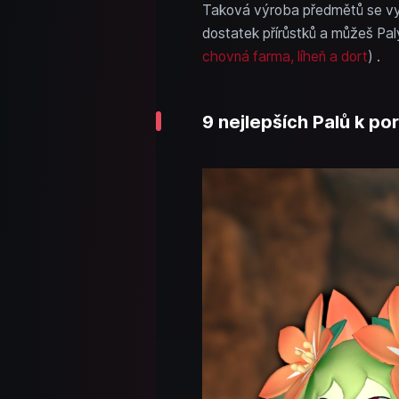
Taková výroba předmětů se vyp
dostatek přírůstků a můžeš Pal
chovná farma, líheň a dort
) .
9 nejlepších Palů k p