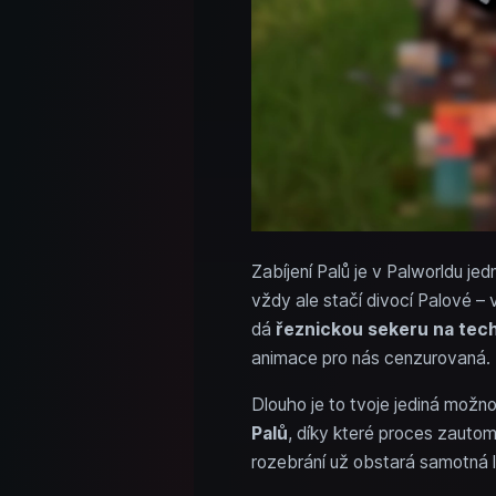
Zabíjení Palů je v Palworldu jed
vždy ale stačí divocí Palové – 
dá
řeznickou sekeru na tech
animace pro nás cenzurovaná.
Dlouho je to tvoje jediná možno
Palů
, díky které proces zautom
rozebrání už obstará samotná li