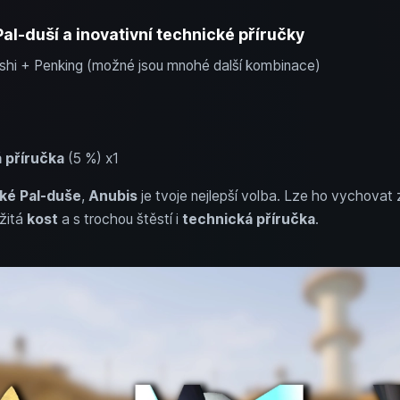
al-duší a inovativní technické příručky
ushi + Penking (možné jsou mnohé další kombinace)
á příručka
(5 %) x1
lké Pal-duše
,
Anubis
je tvoje nejlepší volba. Lze ho vychovat
ežitá
kost
a s trochou štěstí i
technická příručka
.