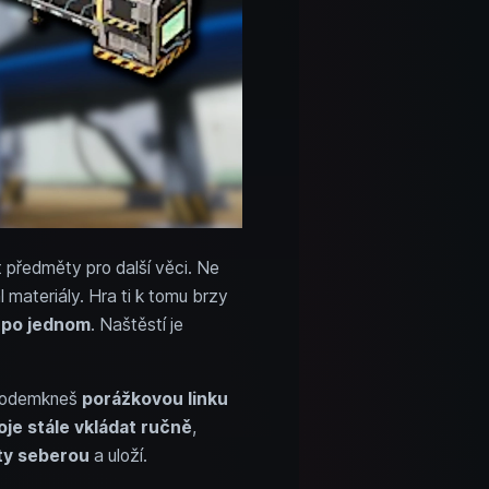
at předměty pro další věci. Ne
 materiály. Hra ti k tomu brzy
a
po jednom
. Naštěstí je
odemkneš
porážkovou linku
oje stále vkládat ručně
,
ty seberou
a uloží.