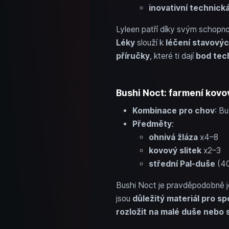
inovativní technick
Lyleen patří díky svým schop
Léky
slouží k
léčení stavový
příručky
, které ti dají
bod tec
Bushi Noct: farmení kovov
Kombinace pro chov
: B
Předměty
:
ohnivá žláza
x4–8
kovový slitek
x2–3
střední Pal-duše
(40
Bushi Noct je pravděpodobně je
jsou
důležitý materiál pro s
rozložit na malé duše nebo 