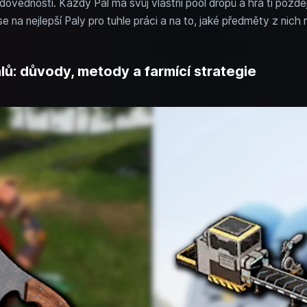
ovednosti. Každý Pal má svůj vlastní pool dropů a hra ti pozděj
na nejlepší Paly pro tuhle práci a na to, jaké předměty z nich 
lů: důvody, metody a farmící strategie