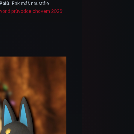
Palů
. Pak máš neustále
world průvodce chovem 2026: