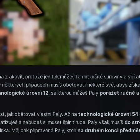
na z aktivit, protože jen tak můžeš farmit určité suroviny a sbír
v některých případech musíš obětovat i některé své, abys získal
nologické úrovni 12
, se kterou můžeš Paly
porážet ručně
st, jak obětovat vlastní Paly. Až na
technologické úrovni 54
atizuješ a nebudeš si muset špinit ruce. Paly však musíš
do str
nka. Měj pak připravené Paly, kteří
na druhém konci předmě