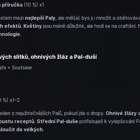
á příručka
(10 %) x1
nostem mezi
nejlepší Paly
, ale měl(a) bys ji i množit a obětováv
ch efektů
.
Květiny
jsou méně důležité, ale hodí se na craftění. 
hnologie
.
ých slitků, ohnivých žláz a Pal-duší
ushi + Sootseer
 %) x1–2
den z nejužitečnějších Palů, pokud jde o dropy.
Ohnivé žlázy
s
poustu receptů
.
Střední Pal-duše
potřebuješ k vylepšování P
sloučit do velkých
.