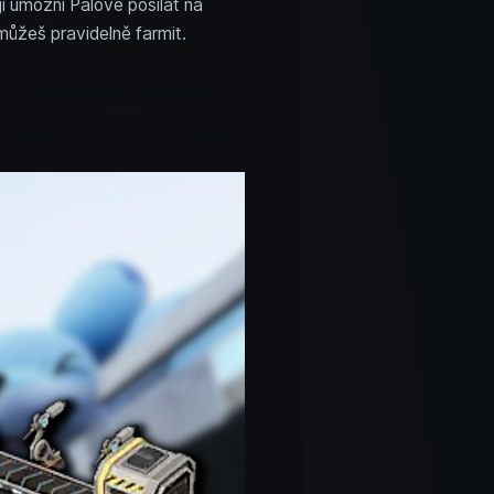
i umožní Palové posílat na
můžeš pravidelně farmit.