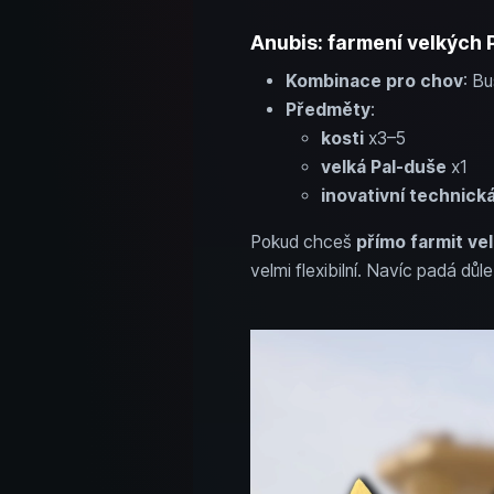
Anubis: farmení velkých P
Kombinace pro chov
: B
Předměty
:
kosti
x3–5
velká Pal-duše
x1
inovativní technick
Pokud chceš
přímo farmit ve
velmi flexibilní. Navíc padá důl