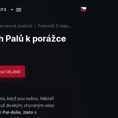
ora
▼
serverové znalosti
/
Palworld: 9 nejlepších Palů k porážce pro dropy
h Palů k porážce
 od 145,46Kč
otu, když jsou naživu. Někteří
 ať už divokým, chyceným nebo
té
Pal-duše
,
zlato
a