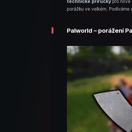
technické příručky
pro nové d
porážku ve velkém. Podíváme se 
Palworld – porážení Pa