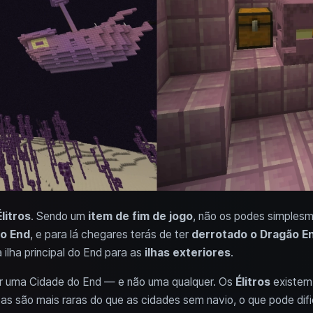
Élitros
. Sendo um
item de fim de jogo
, não os podes simplesm
o End
, e para lá chegares terás de ter
derrotado o Dragão E
 ilha principal do End para as
ilhas exteriores
.
ar uma Cidade do End — e não uma qualquer. Os
Élitros
existe
tas são mais raras do que as cidades sem navio, o que pode dific