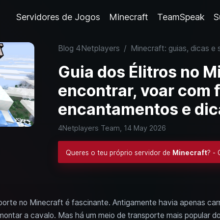
Servidores de Jogos
Minecraft
TeamSpeak
S
Blog 4Netplayers
/
Minecraft: guias, dicas e 
Guia dos Élitros no M
encontrar, voar com f
encantamentos e dic
4Netplayers Team,
14 May 2026
Queres o teu próprio servidor de
Minecraft
? -
orte no Minecraft é fascinante. Antigamente havia apenas carri
montar a cavalo. Mas há um meio de transporte mais popular do