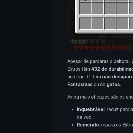
Apesar de perderes o peitoral,
Élitros têm
432 de durabilida
ao chão. O item
não desapar
Fantasmas
ou de
gatos
.
Ainda mais eficazes são os en
Inquebrável
: reduz parci
de voo.
Remendo
: repara os Élit