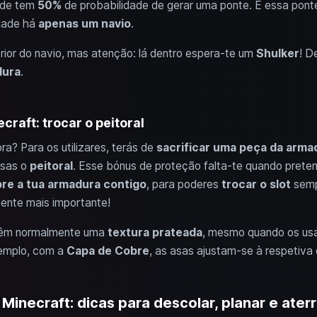
ade tem
50%
de probabilidade de gerar uma ponte. E essa pon
idade há
apenas um navio
.
terior do navio, mas atenção: lá dentro espera-te um
Shulker
! D
dura
.
craft: trocar o peitoral
ra? Para os utilizares, terás de
sacrificar uma peça da arma
usas o
peitoral
. Esse bónus de proteção falta-te quando prete
re a tua armadura contigo
, para poderes
trocar o slot
semp
lmente mais importante!
s têm normalmente uma
textura prateada
, mesmo quando os usa
emplo, com a
Capa de Cobre
, as asas ajustam-se à respetiva 
 Minecraft: dicas para descolar, planar e aterr