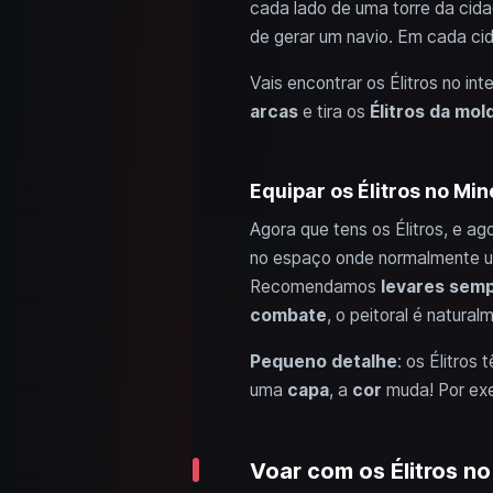
cada lado de uma torre da cid
de gerar um navio. Em cada c
Vais encontrar os Élitros no in
arcas
e tira os
Élitros da mol
Equipar os Élitros no Mine
Agora que tens os Élitros, e ago
no espaço onde normalmente 
Recomendamos
levares semp
combate
, o peitoral é natura
Pequeno detalhe
: os Élitro
uma
capa
, a
cor
muda! Por ex
Voar com os Élitros no