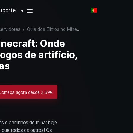
uporte
▼
servidores
/
Guia dos Élitros no Minecraft: Onde encontrar, voar com fogos de artifício, encantamentos e dicas
inecraft: Onde
ogos de artifício,
as
 Começa agora desde 2,69€
s e carrinhos de mina; hoje
 que todos os outros! Os