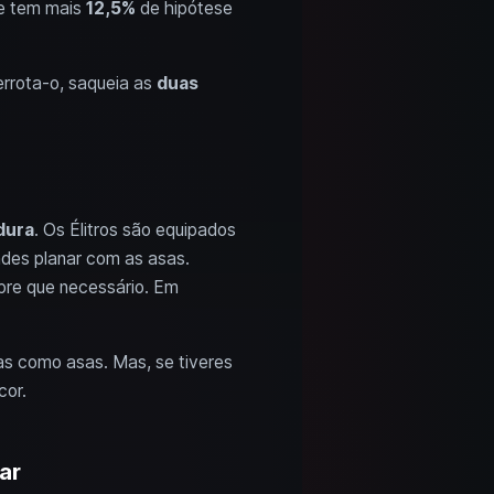
te tem mais
12,5%
de hipótese
errota-o, saqueia as
duas
dura
. Os Élitros são equipados
ndes planar com as asas.
re que necessário. Em
s como asas. Mas, se tiveres
cor.
ar