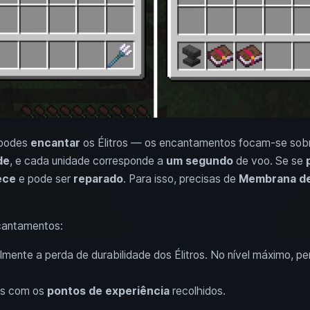
 podes
encantar
os Élitros — os encantamentos focam-se sobr
de
, e cada unidade corresponde a
um segundo
de voo. Se se
ece
e pode ser
reparado
. Para isso, precisas de
Membrana de
cantamentos:
almente a perda de durabilidade dos Élitros. No nível máximo, p
ros com os
pontos de experiência
recolhidos.