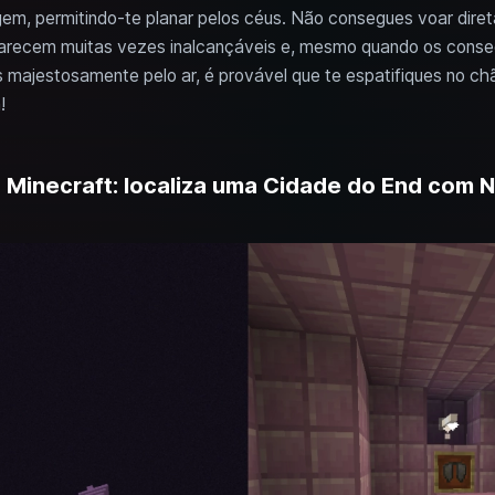
agem, permitindo-te planar pelos céus. Não consegues voar dir
parecem muitas vezes inalcançáveis e, mesmo quando os cons
s majestosamente pelo ar, é provável que te espatifiques no ch
!
o Minecraft: localiza uma Cidade do End com 