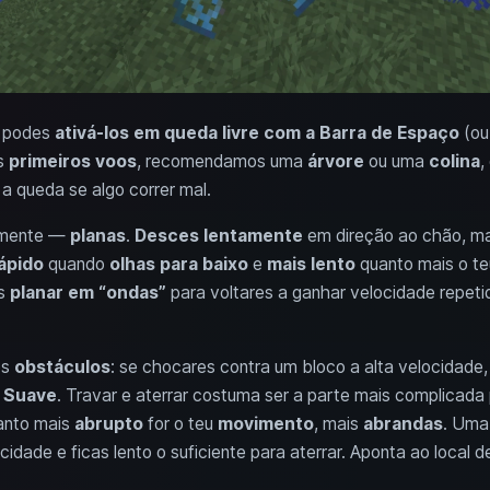
, podes
ativá-los em queda livre com a Barra de Espaço
(ou
os
primeiros voos
, recomendamos uma
árvore
ou uma
colina
,
a queda se algo correr mal.
tamente —
planas
.
Desces lentamente
em direção ao chão, mas
ápido
quando
olhas para baixo
e
mais lento
quanto mais o t
es
planar em “ondas”
para voltares a ganhar velocidade repe
os
obstáculos
: se chocares contra um bloco a alta velocidade,
 Suave
. Travar e aterrar costuma ser a parte mais complicada 
anto mais
abrupto
for o teu
movimento
, mais
abrandas
. Uma
cidade e ficas lento o suficiente para aterrar. Aponta ao local