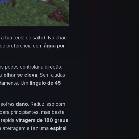
 a tua tecla de salto). No chão
 de preferência com
água por
 podes controlar a direção.
eu
olhar se eleva
. Sem ajudas
tidamente. Um
ângulo de 45
 sofres
dano
. Reduz isso com
para principiantes, mas basta
 rápida
viragem de 180 graus
 de aterragem e faz uma
espiral