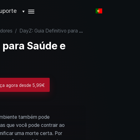
uporte
▼
idores
/
DayZ: Guia Definitivo para Saúde e Cura
o para Saúde e
ça agora desde 5,99€
 ambiente também pode
ças que você pode contrair ao
ificar uma morte certa. Por