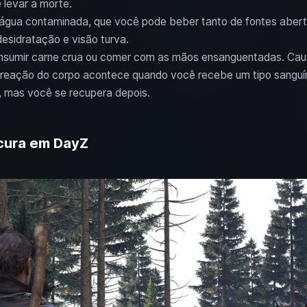
levar à morte.
r água contaminada, que você pode beber tanto de fontes abert
esidratação e visão turva.
onsumir carne crua ou comer com as mãos ensanguentadas. Caus
 reação do corpo acontece quando você recebe um tipo sanguí
 mas você se recupera depois.
cura em DayZ