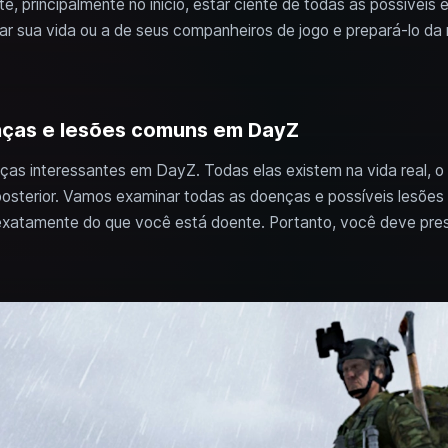
e, principalmente no início, estar ciente de todas as possíveis
ar sua vida ou a de seus companheiros de jogo e prepará-lo da
as e lesões comuns em DayZ
ças interessantes em DayZ. Todas elas existem na vida real, o
posterior. Vamos examinar todas as doenças e possíveis lesões
á exatamente do que você está doente. Portanto, você deve pre