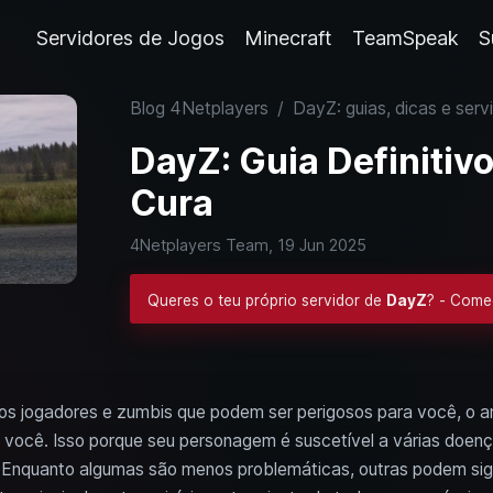
Servidores de Jogos
Minecraft
TeamSpeak
S
Blog 4Netplayers
/
DayZ: guias, dicas e serv
DayZ: Guia Definitiv
Cura
4Netplayers Team,
19 Jun 2025
Queres o teu próprio servidor de
DayZ
? - Come
os jogadores e zumbis que podem ser perigosos para você, o
a você. Isso porque seu personagem é suscetível a várias doen
Enquanto algumas são menos problemáticas, outras podem sign