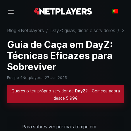
Blog 4Netplayers
/
DayZ: guias, dicas e servidores
/
Guia de Caça em DayZ: Técnicas Eficazes para Sobreviver
Guia de Caça em DayZ:
Técnicas Eficazes para
Sobreviver
Equipe 4Netplayers,
27 Jun 2025
Queres o teu próprio servidor de
DayZ
? - Começa agora
desde 5,99€
Para sobreviver por mais tempo em