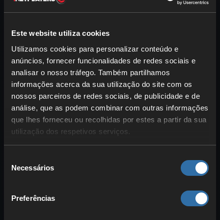
Este website utiliza cookies
Utilizamos cookies para personalizar conteúdo e
anúncios, fornecer funcionalidades de redes sociais e
analisar o nosso tráfego. Também partilhamos
informações acerca da sua utilização do site com os
nossos parceiros de redes sociais, de publicidade e de
análise, que as podem combinar com outras informações
Agora você encontrou um animal e quer
que lhes forneceu ou recolhidas por estes a partir da sua
abatê-lo. É melhor agir de forma
utilização dos respetivos serviços.
silenciosa e calma para que o animal não
o descubra e fuja. Observe o animal por
Seleção
um tempo e aprenda como ele se move.
Necessários
de
Pois pode acontecer de você atirar no
consentimento
momento errado e o animal se mover
Preferências
exatamente nesse instante.