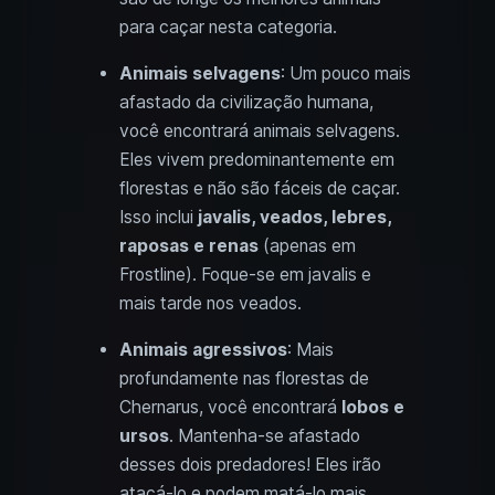
para caçar nesta categoria.
Animais selvagens
: Um pouco mais
afastado da civilização humana,
você encontrará animais selvagens.
Eles vivem predominantemente em
florestas e não são fáceis de caçar.
Isso inclui
javalis, veados, lebres,
raposas e renas
(apenas em
Frostline). Foque-se em javalis e
mais tarde nos veados.
Animais agressivos
: Mais
profundamente nas florestas de
Chernarus, você encontrará
lobos e
ursos
. Mantenha-se afastado
desses dois predadores! Eles irão
atacá-lo e podem matá-lo mais