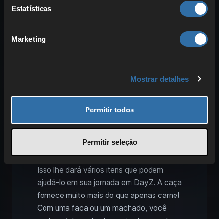
Recomendamos focar diretamente em
Estatísticas
um bom tiro na cabeça. Isso mata a
maioria dos animais com um único tiro e
garante que você obtenha a maior parte
Marketing
da carne. O resto é uma questão de
prática
!
Mostrar detalhes
Processar e utilizar a caça de
Permitir todos
forma eficiente
Após uma caça bem-sucedida, o animal
Permitir seleção
morto está à sua frente e você deve
esfolá-lo para obter sua recompensa.
Isso lhe dará vários itens que podem
ajudá-lo em sua jornada em DayZ. A caça
fornece muito mais do que apenas carne!
Com uma faca ou um machado, você