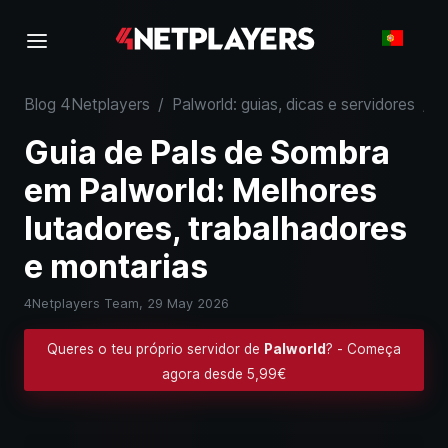
Blog 4Netplayers
/
Palworld: guias, dicas e servidores
/
G
Guia de Pals de Sombra
em Palworld: Melhores
lutadores, trabalhadores
e montarias
4Netplayers Team,
29 May 2026
Queres o teu próprio servidor de
Palworld
? - Começa
agora desde 5,99€