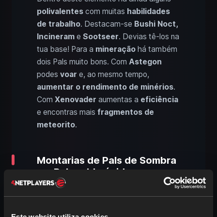
polivalentes
com muitas
habilidades
de trabalho
. Destacam-se
Bushi Noct,
Incineram
e
Sootseer
. Devias tê-los na
tua base! Para a
mineração
há também
dois Pals muito bons. Com
Astegon
podes
voar
e, ao mesmo tempo,
aumentar o rendimento de minérios
.
Com
Xenovader
aumentas a
eficiência
e encontras mais
fragmentos de
meteorito
.
Montarias de Pals de Sombra
em Palworld: rápidas e com
habilidades de parceiro úteis
Este website utiliza cookies