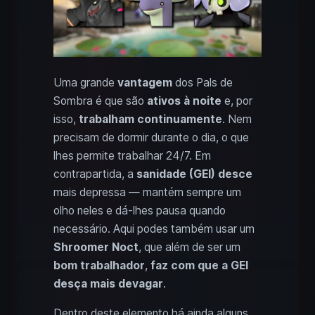
Uma grande
vantagem
dos Pals de
Sombra é que são
ativos à noite
e, por
isso,
trabalham continuamente
. Nem
precisam de dormir durante o dia, o que
lhes permite trabalhar 24/7. Em
contrapartida, a
sanidade (GEI)
desce
mais depressa — mantém sempre um
olho neles e dá-lhes pausa quando
necessário. Aqui podes também usar um
Shroomer Noct
, que além de ser um
bom trabalhador
,
faz com que a GEI
desça mais devagar
.
Dentro deste elemento há ainda alguns