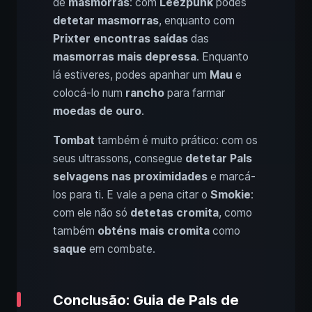
de
masmorras
: com
Leezpunk
podes
detetar masmorras
, enquanto com
Prixter
encontras saídas
das
masmorras mais depressa
. Enquanto
lá estiveres, podes apanhar um
Mau
e
colocá-lo num
rancho
para farmar
moedas de ouro
.
Tombat
também é muito prático: com os
seus ultrassons, consegue
detetar Pals
selvagens nas proximidades
e marcá-
los para ti. E vale a pena citar o
Smokie
:
com ele não só
detetas cromita
, como
também
obténs mais cromita
como
saque
em combate.
Conclusão: Guia de Pals de