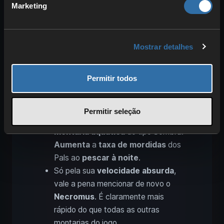
Marketing
As
melhores montarias
do tipo Sombra
são:
Mostrar detalhes
Tarantriss
é extremamente
subestimado; desbloqueias a sela já
Permitir todos
ao
nível 28
. Não é rápido, mas pode
fazer
duplo salto
e usar
fios de
aranha
como
ganchos
.
Permitir seleção
Com
Ghangler
há também uma
montaria aquática
do tipo Sombra!
Aumenta
a
taxa de mordidas
dos
Pals ao
pescar à noite
.
Só pela sua
velocidade absurda
,
vale a pena mencionar de novo o
Necromus
. É claramente mais
rápido do que todas as outras
montarias do jogo.