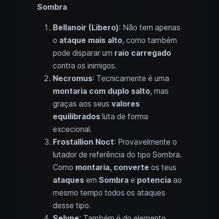
Sombra
Bellanoir (Libero)
: Não tem apenas
o
ataque mais alto
, como também
pode disparar um
raio carregado
contra os inimigos.
Necromus
: Tecnicamente é uma
montaria com duplo salto
, mas
graças aos seus
valores
equilibrados
luta de forma
excecional.
Frostallion Noct
: Provavelmente o
lutador de referência do tipo Sombra.
Como
montaria, converte
os teus
ataques
em
Sombra
e
potencia
ao
mesmo tempo todos os ataques
desse tipo.
Selyne
: Também é do elemento