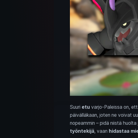
Suuri
etu
varjo-Paleissa on, et
päivälläkaan, joten ne voivat 
nopeammin – pidä niistä huolta
työntekijä
, vaan
hidastaa mi