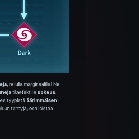
eja
, reilulla marginaalilla! Ne
neja
tilaefektille
sokeus
.
kee tyypistä
äärimmäisen
eluun tehtyjä, osa loistaa