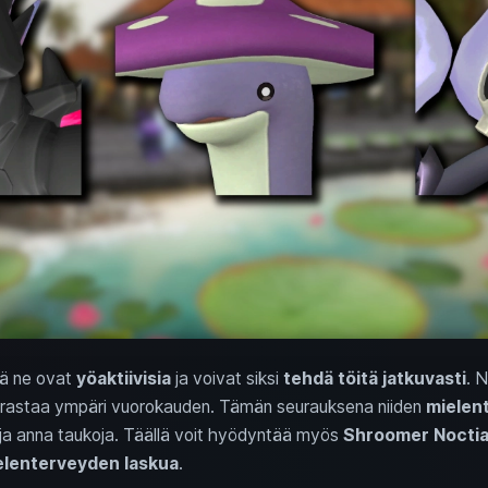
tä ne ovat
yöaktiivisia
ja voivat siksi
tehdä töitä jatkuvasti
. N
uurastaa ympäri vuorokauden. Tämän seurauksena niiden
mielen
 ja anna taukoja. Täällä voit hyödyntää myös
Shroomer Nocti
elenterveyden laskua
.