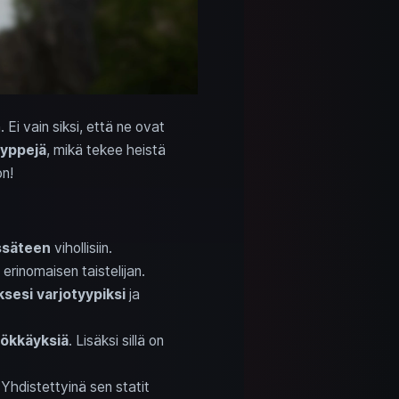
Ei vain siksi, että ne ovat
yyppejä
, mikä tekee heistä
on!
ssäteen
vihollisiin.
 erinomaisen taistelijan.
esi varjotyypiksi
ja
yökkäyksiä
. Lisäksi sillä on
 Yhdistettyinä sen statit