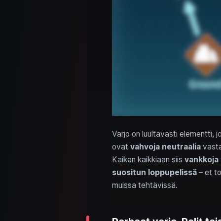
Varjo on luultavasti elementti, j
ovat
vahvoja neutraalia
vasta
Kaiken kaikkiaan siis
vankkoja t
suositun loppupelissä
– et to
muissa tehtävissä.