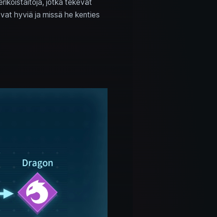
rikoistaitoja, jotka tekevät
vat hyviä ja missä he kenties