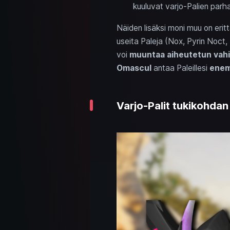
kuuluvat varjo-Palien parhai
Näiden lisäksi moni muu on eritt
useita Paleja (Nox, Pyrin Noct, 
voi
muuntaa aiheutetun vahi
Omascul
antaa Paleillesi
enem
Varjo-Palit tukikohdan 