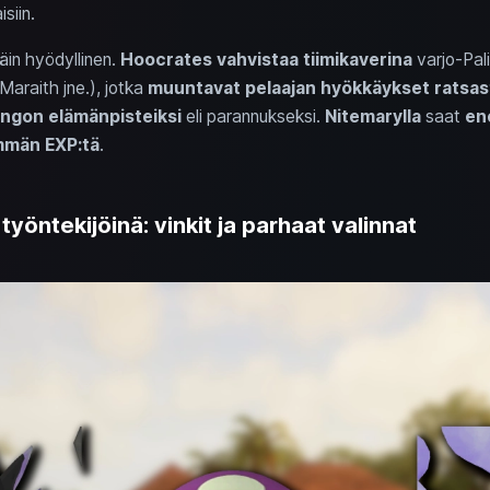
siin.
äin hyödyllinen.
Hoocrates vahvistaa
tiimikaverina
varjo-Pal
Maraith jne.), jotka
muuntavat pelaajan hyökkäykset ratsas
ngon elämänpisteiksi
eli parannukseksi.
Nitemarylla
saat
en
män EXP:tä
.
työntekijöinä: vinkit ja parhaat valinnat