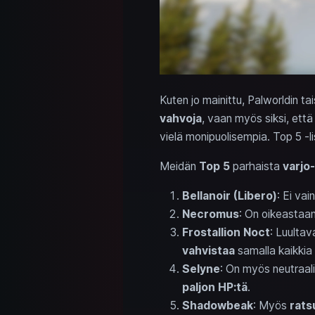
Kuten jo mainittu, Palworldin t
vahvoja
, vaan myös siksi, ett
vielä monipuolisempia. Top 5 -li
Meidän
Top 5
parhaista
varjo-
Bellanoir (Libero)
: Ei vai
Necromus
: On oikeastaa
Frostallion Noct
: Luultav
vahvistaa
samalla kaikkia 
Selyne
: On myös neutraal
paljon HP:tä
.
Shadowbeak
: Myös
rats