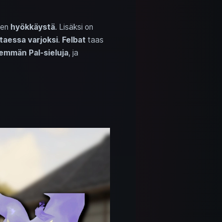
ien
hyökkäystä
. Lisäksi on
taessa varjoksi
.
Felbat
taas
emmän Pal-sieluja
, ja