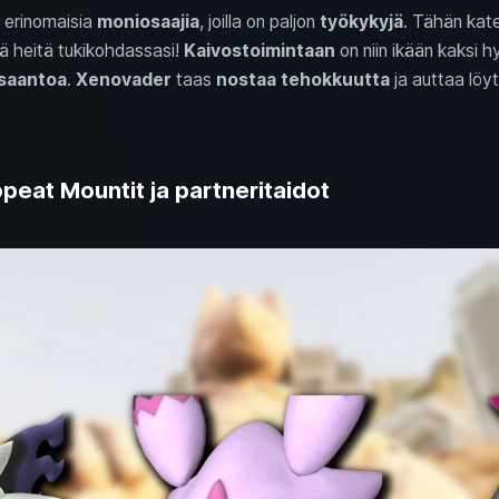
 erinomaisia
moniosaajia
, joilla on paljon
työkykyjä
. Tähän kat
ä heitä tukikohdassasi!
Kaivostoimintaan
on niin ikään kaksi h
isaantoa
.
Xenovader
taas
nostaa tehokkuutta
ja auttaa l
opeat Mountit ja partneritaidot