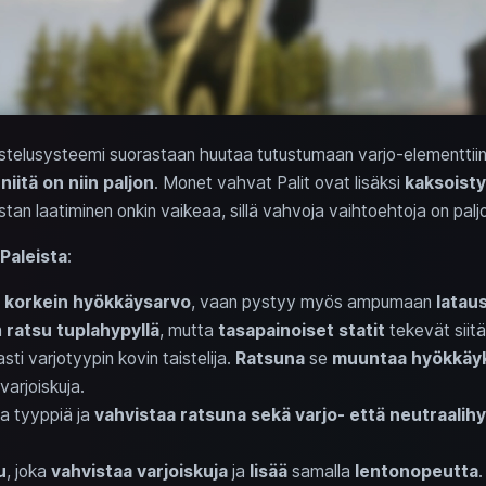
aistelusysteemi suorastaan huutaa tutustumaan varjo-elementtiin. 
ä
niitä on niin paljon
. Monet vahvat Palit ovat lisäksi
kaksoist
stan laatiminen onkin vaikeaa, sillä vahvoja vaihtoehtoja on palj
Paleista
:
n
korkein hyökkäysarvo
, vaan pystyy myös ampumaan
latau
n
ratsu tuplahypyllä
, mutta
tasapainoiset statit
tekevät siitä
asti varjotyypin kovin taistelija.
Ratsuna
se
muuntaa hyökkäyks
varjoiskuja.
ia tyyppiä ja
vahvistaa ratsuna sekä varjo- että neutraalih
u
, joka
vahvistaa varjoiskuja
ja
lisää
samalla
lentonopeutta
.