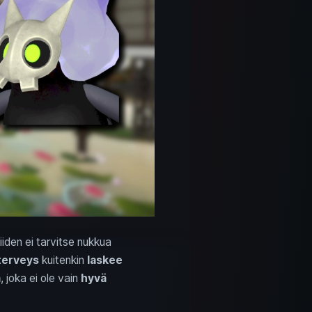
iiden ei tarvitse nukkua
terveys
kuitenkin
laskee
a
, joka ei ole vain
hyvä