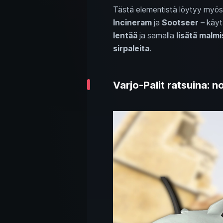
Tästä elementistä löytyy myös
Incineram
ja
Sootseer
– käyt
lentää
ja samalla
lisätä malm
sirpaleita
.
Varjo-Palit ratsuina: n