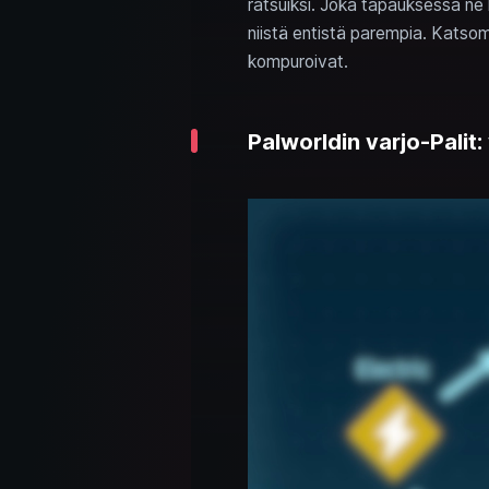
ratsuiksi. Joka tapauksessa ne k
niistä entistä parempia. Katsom
kompuroivat.
Palworldin varjo-Palit