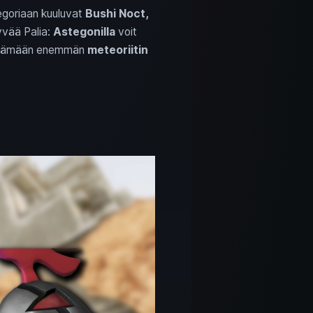
egoriaan kuuluvat
Bushi Noct,
yvää Palia:
Astegonilla
voit
öytämään enemmän
meteoriitin