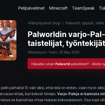
Pelipalvelimet
Minecraft
TeamSpeak
Tu
4Netplayersin blogi
/
Palworld: oppaat, vinkit 
Palworldin varjo-Pal
taistelijat, työntekijä
4Netplayers Team,
29 May 2026
Haluatko oman
Palworld
-palvelimen? - Aloita n
elin parhaita! Ei vain siksi, että niitä on eniten, vaan myös siksi
anvaraa riittää, kun kokoat tiimiäsi.
Varjo-Paleja ei kannata mi
eissa ne kannattaa ottaa mukaan kokoonpanoon. Osa sopii silt