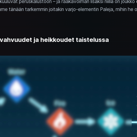
uuluvat peruskalustoon – ja raakavoiman lisäksi niillä on joukko e
me tänään tarkemmin joitakin varjo-elementin Paleja, mihin he o
: vahvuudet ja heikkoudet taistelussa