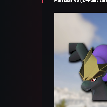
Parhaat varjo-Palit tai