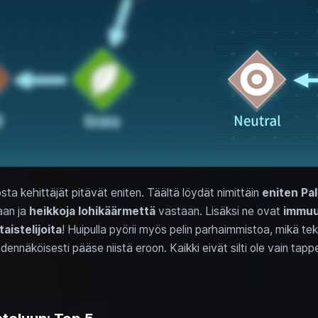
osta kehittäjät pitävät eniten. Täältä löydät nimittäin
eniten Pal
an ja
heikkoja lohikäärmettä
vastaan. Lisäksi ne ovat
immuu
aistelijoita
! Huipulla pyörii myös pelin parhaimmistoa, mikä te
dennäköisesti pääse niistä eroon. Kaikki eivät silti ole vain tapp