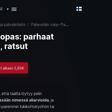
ki
▼
ja palvelintieto
/
Palworldin varjo-Pal-opas: parhaat taistelijat, työntekijät, ratsut
-opas: parhaat
t, ratsut
yt alkaen 5,99€
, että täältä löytyy pelin
ssään nimessä aliarvioida
, ja
i paremmin tukikohtatyöhön tai