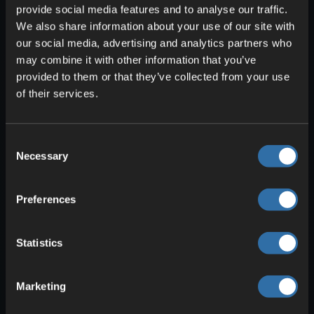
provide social media features and to analyse our traffic.
We also share information about your use of our site with
our social media, advertising and analytics partners who
may combine it with other information that you’ve
provided to them or that they’ve collected from your use
of their services.
Flere artikler om Rust
Consent
Necessary
Selection
Bruke Rust Rcon-verktøyet
Med et Rcon-verktøy kan du administrere
Preferences
serveren. Slik kan du for eksempel kaste ut
spillere, gi gjenstander eller …
Statistics
Endre servernavn i Rust
Servernavnet kan enkelt endres via
webgrensesnittet. I Basic-modus I
Marketing
webgrensesnittet, under Serverinnstillinger, er
det …