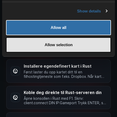
Hvordan aktiverer jeg en hviteliste på
Rust-serveren min
Show details
Merk: Den innebygde hvitelisten i Rust fungerer
for øyeblikket ikke. Denne veiledningen
forutsetter at du har aktivert …
Allow all
Hvordan installerer jeg mods på Rust-
serveren min
Allow selection
I denne artikkelen forklarer vi hvordan du
installerer mods på Rust-serveren din. Sørg først
for at Oxide-pluginet er …
Installere egendefinert kart i Rust
Først laster du opp kartet ditt til en
filhostingtjeneste som f.eks. Dropbox. Når kartet
ditt er lastet opp, klikker du …
Koble deg direkte til Rust-serveren din
Åpne konsollen i Rust med F1. Skriv:
client.connect DIN IP:Gameport Trykk ENTER, så
kobler spillet til serveren din. …