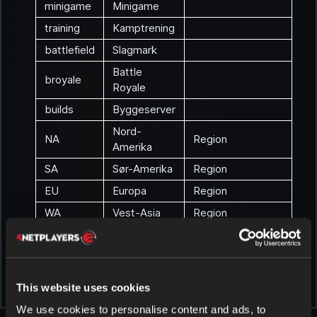
minigame
Minigame
training
Kamptrening
battlefield
Slagmark
Battle
broyale
Royale
builds
Byggeserver
Nord-
NA
Region
Amerika
SA
Sør-Amerika
Region
EU
Europa
Region
WA
Vest-Asia
Region
EA
Øst-Asia
Region
OC
Oseania
Region
AF
Afrika
Region
This website uses cookies
We use cookies to personalise content and ads, to