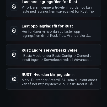
Last ned lagringsfilen for Rust
Vi forklarer i denne artikkelen hvordan du kan
laste ned lagringsfilen (savegame) for Rust. Tips:
Vi anbefaler å bruke …
Last opp lagringsfil for Rust
Her forklarer vi hvordan du laster opp
lagringsfilen din til Rust. Tips: Vi anbefaler å
bruke et FTP-program som for …
Rust: Endre serverbeskrivelse
I Basic Mode under Basic Config -> Generelle
innstillinger -> Serverbeskrivelse I Advanced
Mode under …
RUST: Hvordan blir jeg admin
Merk: Du trenger SteamID64, som du blant annet
kan få her https://steamid.io I Basic-modus Gå
enkelt via …