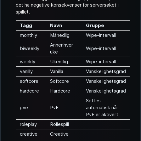
det ha negative konsekvenser for serversøket i
spillet.
Tagg
Navn
Gruppe
monthly
Månedlig
Wipe-intervall
Annenhver
biweekly
Wipe-intervall
uke
weekly
Ukentlig
Wipe-intervall
vanilly
Vanilla
Vanskelighetsgrad
softcore
Softcore
Vanskelighetsgrad
hardcore
Hardcore
Vanskelighetsgrad
Settes
pve
PvE
automatisk når
PvE er aktivert
roleplay
Rollespill
creative
Creative