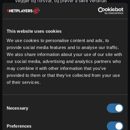
vegger og forsvar, og prøver å sikre verdifullt
utstyr. Samtidig kan hver tur ut være farlig, fordi
andre spillere vil ha de samme ressursene eller
leter målrettet etter svakheter. Dette skaper en
spenning som gjør Rust spesielt sterkt på aktive
This website uses cookies
flerspillerservere.
We use cookies to personalise content and ads, to
provide social media features and to analyse our traffic.
I tillegg til klassisk overlevelse byr Rust på
We also share information about your use of our site with
mange systemer for langsiktig progresjon.
our social media, advertising and analytics partners who
Blueprints, arbeidsbenker, monumenter, kjøretøy,
may combine it with other information that you’ve
strøm, feller, våpen og raid gjør at en server
provided to them or that they’ve collected from your use
forblir interessant over mange spilletimer.
of their services.
Avhengig av regler kan Rust være svært
konkurransepreget, mer avslappet, modifisert
eller helt skreddersydd til et bestemt fellesskap.
Consent
Necessary
Selection
Sette opp og administrere en
Rust-server
Preferences