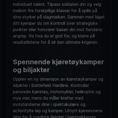
mellom fire forskjellige klasser for å spille på
dine styrker på slagmarken. Sammen med laget
ditt kjemper du om kontroll over strategiske
punkter eller forsvarer basen din mot fiendens
angrep. Vis hva du er god for, og klatre på
resultatlistene for å bli den ultimate krigeren.
Spennende kjøretøykamper
og biljakter
Opplev en ny dimensjon av kjøretøykamper og
biljakter i Battlefield Hardline. Kontroller
pansrede kjøretøy, motorsykler, helikoptre og
mye mer, mens du måler krefter med
motstanderne dine i spektakulære og
actionfylte løp og kamper. Utnytt kjøreevnene
dine for å overliste fiender i halsbrekkende
forfølgelsesjakter, eller bruk det kraftige