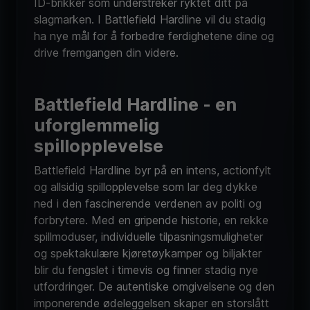
slagmarken. I Battlefield Hardline vil du stadig
ha nye mål for å forbedre ferdighetene dine og
drive fremgangen din videre.
Battlefield Hardline - en
uforglemmelig
spillopplevelse
Battlefield Hardline byr på en intens, actionfylt
og allsidig spillopplevelse som lar deg dykke
ned i den fascinerende verdenen av politi og
forbrytere. Med en gripende historie, en rekke
spillmoduser, individuelle tilpasningsmuligheter
og spektakulære kjøretøykamper og biljakter
blir du fengslet i timevis og finner stadig nye
utfordringer. De autentiske omgivelsene og den
imponerende ødeleggelsen skaper en storslått
atmosfære, mens de utfordrende progresjons-