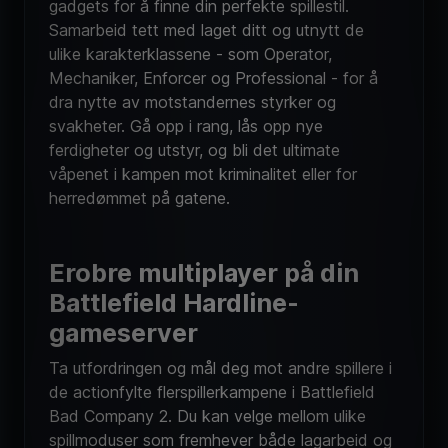
Samarbeid tett med laget ditt og utnytt de
ulike karakterklassene - som Operator,
Mechaniker, Enforcer og Professional - for å
dra nytte av motstandernes styrker og
svakheter. Gå opp i rang, lås opp nye
ferdigheter og utstyr, og bli det ultimate
våpenet i kampen mot kriminalitet eller for
herredømmet på gatene.
Erobre multiplayer på din
Battlefield Hardline-
gameserver
Ta utfordringen og mål deg mot andre spillere i
de actionfylte flerspillerkampene i Battlefield
Bad Company 2. Du kan velge mellom ulike
spillmoduser som fremhever både lagarbeid og
individuelt talent. Tilpass soldaten din og velg