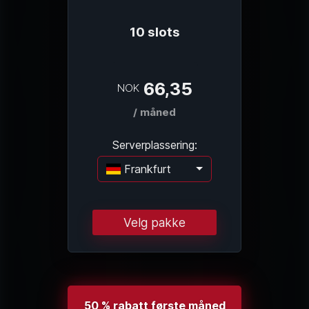
10 slots
66,35
NOK
/ måned
Serverplassering:
Frankfurt
Laster...
Velg pakke
50 % rabatt første måned