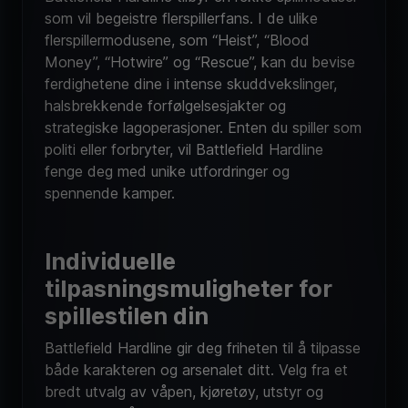
flerspillermodusene, som “Heist”, “Blood
Money”, “Hotwire” og “Rescue”, kan du bevise
ferdighetene dine i intense skuddvekslinger,
halsbrekkende forfølgelsesjakter og
strategiske lagoperasjoner. Enten du spiller som
politi eller forbryter, vil Battlefield Hardline
fenge deg med unike utfordringer og
spennende kamper.
Individuelle
tilpasningsmuligheter for
spillestilen din
Battlefield Hardline gir deg friheten til å tilpasse
både karakteren og arsenalet ditt. Velg fra et
bredt utvalg av våpen, kjøretøy, utstyr og
gadgets for å finne din perfekte spillestil.