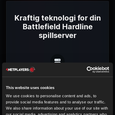
Kraftig teknologi for din
Battlefield Hardline
spillserver
MASKINVARE AV HØY KVALITET
Intel- og AMD-prosessorer
This website uses cookies
ECC-RAM
SSD-lagring
We use cookies to personalise content and ads, to
provide social media features and to analyse our traffic.
We also share information about your use of our site with
our social media, advertising and analytics partners who