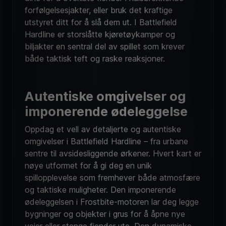
utstyret ditt for å slå dem ut. I Battlefield
Hardline er storslåtte kjøretøykamper og
biljakter en sentral del av spillet som krever
både taktisk teft og raske reaksjoner.
Autentiske omgivelser og
imponerende ødeleggelse
Oppdag et vell av detaljerte og autentiske
omgivelser i Battlefield Hardline – fra urbane
sentre til avsidesliggende ørkener. Hvert kart er
nøye utformet for å gi deg en unik
spillopplevelse som fremhever både atmosfære
og taktiske muligheter. Den imponerende
ødeleggelsen i Frostbite-motoren lar deg legge
bygninger og objekter i grus for å åpne nye
veier eller stenge fiender ute. Den dynamiske