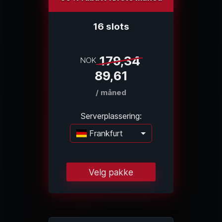
16 slots
179,34
NOK
89,61
/ måned
Serverplassering:
Frankfurt
Laster...
Velg pakke