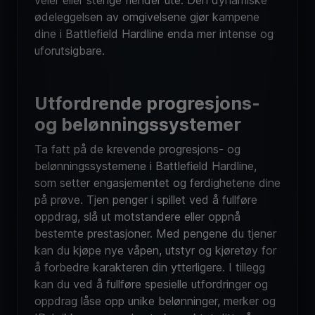
ødeleggelsen av omgivelsene gjør kampene
dine i Battlefield Hardline enda mer intense og
uforutsigbare.
Utfordrende progresjons-
og belønningssystemer
Ta fatt på de krevende progresjons- og
belønningssystemene i Battlefield Hardline,
som setter engasjementet og ferdighetene dine
på prøve. Tjen penger i spillet ved å fullføre
oppdrag, slå ut motstandere eller oppnå
bestemte prestasjoner. Med pengene du tjener
kan du kjøpe nye våpen, utstyr og kjøretøy for
å forbedre karakteren din ytterligere. I tillegg
kan du ved å fullføre spesielle utfordringer og
oppdrag låse opp unike belønninger, merker og
ID-brikker som understreker ryktet ditt på