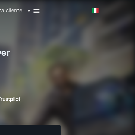
a cliente
▼
ver