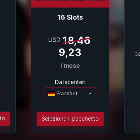
16 Slots
18,46
USD
9,23
pe
/ mese
Datacenter:
Frankfurt
camento..
Caricamento..
to
Seleziona il pacchetto