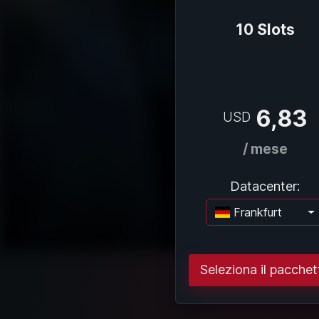
10 Slots
6,83
USD
/ mese
Datacenter:
Frankfurt
Cari
Seleziona il pacchet