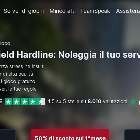
Server di giochi
Minecraft
TeamSpeak
Assistenz
gioco
ield Hardline: Noleggia il tuo ser
za stress né insulti
di alta qualità
 gioco gratuito
ver, le tue regole
E
4.5 su 5 stelle su
8.010
valutazioni
50% di sconto sul 1°mese