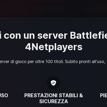
i con un server Battlefi
4Netplayers
ver di gioco per oltre 100 titoli. Subito pronti all'uso, fle
USO
PRESTAZIONI STABILI &
PI
SICUREZZA