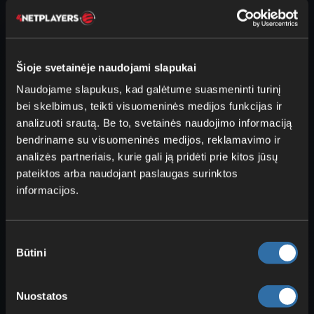
Nuosavos grupių ir kanalų piktogramos
TeamSpeak
TeamSpeak 3 galite nustatyti savo piktogramas
grupei arba kanalui. Štai kaip tai padaryti:
Šioje svetainėje naudojami slapukai
Dešiniuoju pelės mygtuku …
Naudojame slapukus, kad galėtume suasmeninti turinį
bei skelbimus, teikti visuomeninės medijos funkcijas ir
Prarastos teisės TeamSpeak
analizuoti srautą. Be to, svetainės naudojimo informaciją
Jei dėl nesėkmingo pelės paspaudimo netyčia
pašalinote sau teises, arba po sistemos
bendriname su visuomeninės medijos, reklamavimo ir
perrašymo nebeturite teisių, per …
analizės partneriais, kurie gali ją pridėti prie kitos jūsų
pateiktos arba naudojant paslaugas surinktos
Pridėti paveikslėlį prie TeamSpeak
informacijos.
kanalo
TS3 galima kanale įterpti paveikslėlį. Tai galima
padaryti naudojant BBCode. Tam tereikia kanalo
aprašyme įterpti šį …
Sutikimo
Būtini
pasirinkimas
Rankinė „TeamSpeak“ atsarginė kopija
Deja, rankinės atsarginės kopijos/momentinės
kopijos įkėlimas į 4Netplayers arba jos
Nuostatos
atsisiuntimas iš 4Netplayers šiuo …