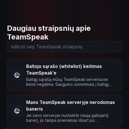
Daugiau straipsnių apie
TeamSpeak
Baltojo sąrašo (whitelist) keitimas
TeamSpeak'e
Baltąjį sąrašą mūsų TeamSpeak serveriuose
keisti negalima. Saugumo sumetimais į baltąjį
sąrašą įtraukiami tik IP …
Mano TeamSpeak serveryje nerodomas
baneris
Jei savo serveryje nustatėte naują galiojantį
banerį, jis tampa prieinamas iškart po
išsaugojimo. Vis dėlto baneris …