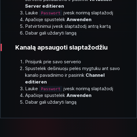
Server editieren
Lauke
įvesk norimą slaptažodį
Passwort
Apačioje spustelėk
Anwenden
Patvirtinimui įvesk slaptažodį antrą kartą
Dabar gali uždaryti langą
Kanalą apsaugoti slaptažodžiu
Prisijunk prie savo serverio
Spustelėk dešiniuoju pelės mygtuku ant savo
kanalo pavadinimo ir pasirink
Channel
editieren
Lauke
įvesk norimą slaptažodį
Passwort
Apačioje spustelėk
Anwenden
Dabar gali uždaryti langą