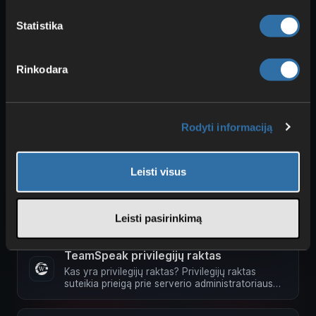
Sukurti ServerQuery prisijungimą
Statistika
TeamSpeak programoje
ServerQuery prisijungimą galite lengvai susikurti
patys. Tam tiesiog prisijunkite prie serverio ir
Rinkodara
spustelėkite Extras …
TeamSpeak failų perdavimas
Rodyti informaciją
Jei savo plane esate aktyvavę failų perdavimą,
galite į savo serverį įkelti duomenis. Tai
atliekama per TS3 klientą. Tam …
Leisti visus
TeamSpeak peržiūros priemonė
Dėl saugumo priežasčių mes neįtraukiame į
baltąjį sąrašą. Dėl to gali būti, kad kai kurie TS
Leisti pasirinkimą
Viewer neveiks, nes jų …
TeamSpeak privilegijų raktas
Kas yra privilegijų raktas? Privilegijų raktas
suteikia prieigą prie serverio administratoriaus
teisių. Naudodamas jį …