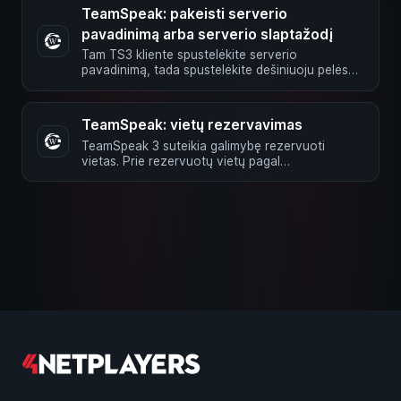
TeamSpeak: pakeisti serverio
pavadinimą arba serverio slaptažodį
Tam TS3 kliente spustelėkite serverio
pavadinimą, tada spustelėkite dešiniuoju pelės
mygtuku ir pasirinkite …
TeamSpeak: vietų rezervavimas
TeamSpeak 3 suteikia galimybę rezervuoti
vietas. Prie rezervuotų vietų pagal
numatytuosius nustatymus prieigą turi …