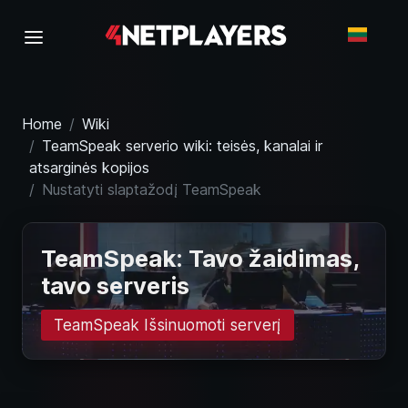
Home
Wiki
TeamSpeak serverio wiki: teisės, kanalai ir
atsarginės kopijos
Nustatyti slaptažodį TeamSpeak
TeamSpeak: Tavo žaidimas,
tavo serveris
TeamSpeak Išsinuomoti serverį