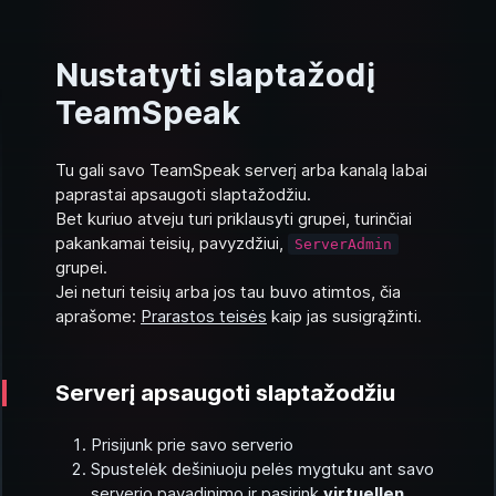
Nustatyti slaptažodį
TeamSpeak
Tu gali savo TeamSpeak serverį arba kanalą labai
paprastai apsaugoti slaptažodžiu.
Bet kuriuo atveju turi priklausyti grupei, turinčiai
pakankamai teisių, pavyzdžiui,
ServerAdmin
grupei.
Jei neturi teisių arba jos tau buvo atimtos, čia
aprašome:
Prarastos teisės
kaip jas susigrąžinti.
Serverį apsaugoti slaptažodžiu
Prisijunk prie savo serverio
Spustelėk dešiniuoju pelės mygtuku ant savo
serverio pavadinimo ir pasirink
virtuellen